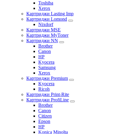
Toshiba
Xerox
Картриджи Lasting Imp
Картриджи Lomond
Nixdorf
Картриджи MSE
Картриджи MyToner
Картриджи NN
Brother
Canon
HP
Kyocera
Samsung
Xerox
Картриджи Premium
Kyocera
Ricoh
Картриджи Print-Rite
Картриджи ProfiLine
Brother
Canon
Citizen
Epson
HP
Konica Minolta