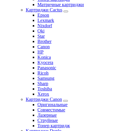
Матричные картриджи
Картриджи Cactus
Epson
Lexmark
Nixdorf
Oki
Star
Brother
Canon
HP
Konica
Kyocera
Panasonic
Ricoh
Samsung
Sharp
Toshiba
Xerox
Картриджи Canon
Оригинальные
Совместимые
Лазерные
Струйные
Тонер картридж
Картриджи Duplo