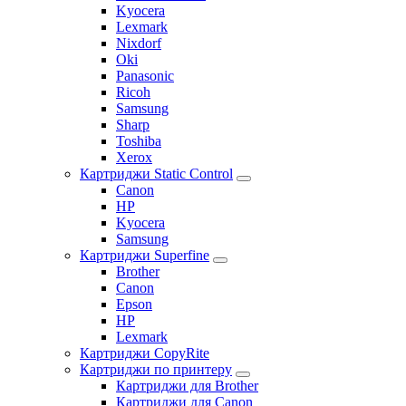
Kyocera
Lexmark
Nixdorf
Oki
Panasonic
Ricoh
Samsung
Sharp
Toshiba
Xerox
Картриджи Static Control
Canon
HP
Kyocera
Samsung
Картриджи Superfine
Brother
Canon
Epson
HP
Lexmark
Картриджи CopyRite
Картриджи по принтеру
Картриджи для Brother
Картриджи для Canon