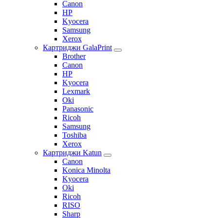
Canon
HP
Kyocera
Samsung
Xerox
Картриджи GalaPrint
Brother
Canon
HP
Kyocera
Lexmark
Oki
Panasonic
Ricoh
Samsung
Toshiba
Xerox
Картриджи Katun
Canon
Konica Minolta
Kyocera
Oki
Ricoh
RISO
Sharp