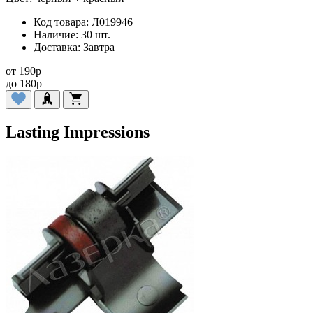
Код товара:
Л019946
Наличие:
30 шт.
Доставка:
Завтра
от
190
p
до
180
p
Lasting Impressions