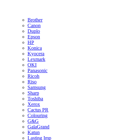
Brother
Canon
Duplo
Epson
HP
Konica
Kyocera
Lexmark
OKI
Panasonic
Ricoh
Riso
Samsung
Sharp
Toshiba
Xerox
Cactus PR
Colouring
G&G
GalaGrand
Katun
Lasting Imp