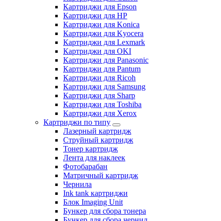
Картриджи для Epson
Картриджи для HP
Картриджи для Konica
Картриджи для Kyocera
Картриджи для Lexmark
Картриджи для OKI
Картриджи для Panasonic
Картриджи для Pantum
Картриджи для Ricoh
Картриджи для Samsung
Картриджи для Sharp
Картриджи для Toshiba
Картриджи для Xerox
Картриджи по типу
Лазерный картридж
Струйный картридж
Тонер картридж
Лента для наклеек
Фотобарабан
Матричный картридж
Чернила
Ink tank картриджи
Блок Imaging Unit
Бункер для сбора тонера
Бункер для сбора чернил