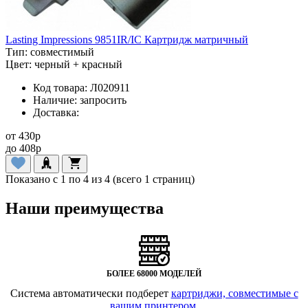
Lasting Impressions 9851IR/IC Картридж матричный
Тип:
совместимый
Цвет:
черный + красный
Код товара:
Л020911
Наличие:
запросить
Доставка:
от
430
p
до
408
p
Показано с 1 по 4 из 4 (всего 1 страниц)
Наши преимущества
БОЛЕЕ 68000 МОДЕЛЕЙ
Система автоматически подберет
картриджи, совместимые с
вашим принтером
.