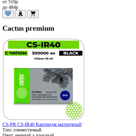
от
510
p
до
484
p
Cactus premium
CS-PR CS-IR40 Картридж матричный
Тип:
совместимый
Цвет:
черный + красный