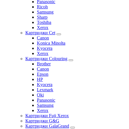
Panasonic
Ricoh
Samsung
Sharp
Toshiba
Xerox
Картриджи Cet
Canon
Konica Minolta
Kyocera
Xerox
Картриджи Colouring
Brother
Canon
Epson
HP
Kyocera
Lexmark
Oki
Panasonic
Samsung
Xerox
Картриджи Fuji Xerox
Картриджи G&G
Картриджи GalaGrand