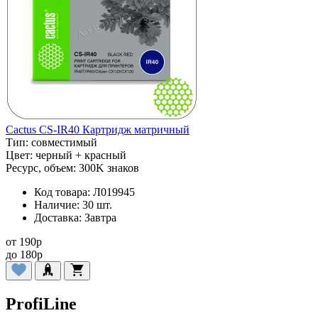
Cactus CS-IR40 Картридж матричный
Тип:
совместимый
Цвет:
черный + красный
Ресурс, объем:
300K знаков
Код товара:
Л019945
Наличие:
30 шт.
Доставка:
Завтра
от
190
p
до
180
p
ProfiLine