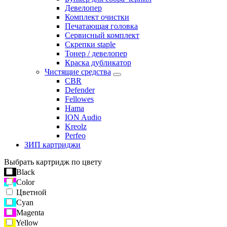
Девелопер
Комплект очистки
Печатающая головка
Сервисный комплект
Скрепки staple
Тонер / девелопер
Краска дубликатор
Чистящие средства
CBR
Defender
Fellowes
Hama
ION Audio
Kreolz
Perfeo
ЗИП картриджи
Выбрать картридж по цвету
Black
Color
Цветной
Cyan
Magenta
Yellow