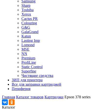
Samsung
Sharp
Toshiba
Xerox
Cactus PR
Colouring
G&G
GalaGrand
Katun
Lasting Imp
Lomond
MSE
NN
Premium
ProfiLine
Static Control
Superfine
Чистящие средства
ЗИП для принтера
Все для заправки картриджей
Периферия
Главная
Каталог товаров
Картриджи
Epson 378 series
Каталог