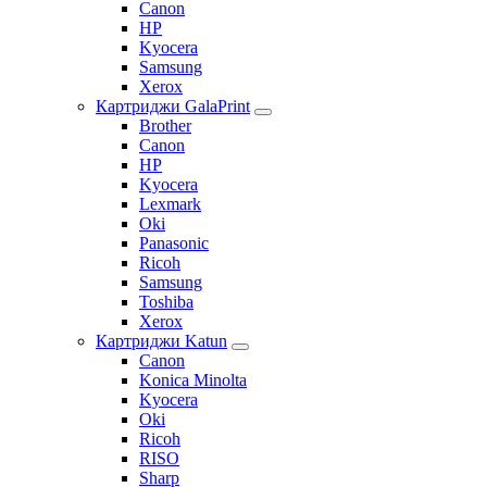
Canon
HP
Kyocera
Samsung
Xerox
Картриджи GalaPrint
Brother
Canon
HP
Kyocera
Lexmark
Oki
Panasonic
Ricoh
Samsung
Toshiba
Xerox
Картриджи Katun
Canon
Konica Minolta
Kyocera
Oki
Ricoh
RISO
Sharp