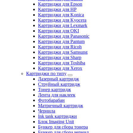
Картриджи для Epson
Картриджи для HP
Картриджи для Konica
Картриджи для Kyocera
Картриджи для Lexmark
Картриджи для OKI
Картриджи для Panasonic
Картриджи для Pantum
Картриджи для Ricoh
Картриджи для Samsung
Картриджи для Sharp
Картриджи для Toshiba
Картриджи для Xerox
Картриджи по типу
Лазерный картридж
Струйный картридж
Тонер картридж
Лента для наклеек
Фотобарабан
Матричный картридж
Чернила
Ink tank картриджи
Блок Imaging Unit
Бункер для сбора тонера
Бункер для сбора чернил