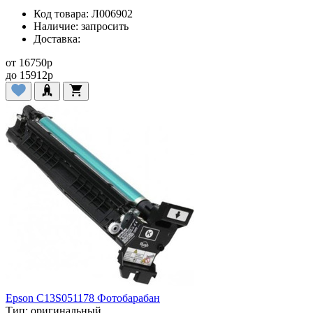
Код товара:
Л006902
Наличие:
запросить
Доставка:
от
16750
p
до
15912
p
Epson C13S051178 Фотобарабан
Тип:
оригинальный