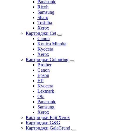
Panasonic
Ricoh
Samsung
Sharp
Toshiba
Xerox
Картриджи Cet
Canon
Konica Minolta
Kyocera
Xerox
Картриджи Colouring
Brother
Canon
Epson
HP
Kyocera
Lexmark
Oki
Panasonic
Samsung
Xerox
Картриджи Fuji Xerox
Картриджи G&G
Картриджи GalaGrand