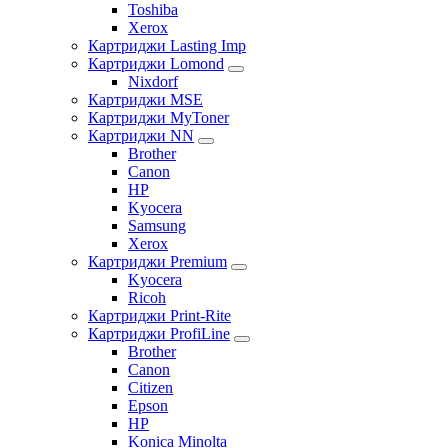
Toshiba
Xerox
Картриджи Lasting Imp
Картриджи Lomond
Nixdorf
Картриджи MSE
Картриджи MyToner
Картриджи NN
Brother
Canon
HP
Kyocera
Samsung
Xerox
Картриджи Premium
Kyocera
Ricoh
Картриджи Print-Rite
Картриджи ProfiLine
Brother
Canon
Citizen
Epson
HP
Konica Minolta