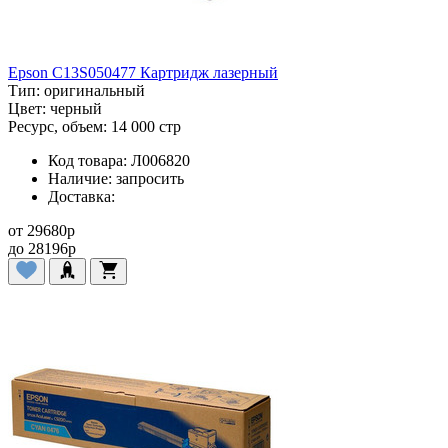
Epson C13S050477 Картридж лазерный
Тип:
оригинальный
Цвет:
черный
Ресурс, объем:
14 000 стр
Код товара:
Л006820
Наличие:
запросить
Доставка:
от
29680
p
до
28196
p