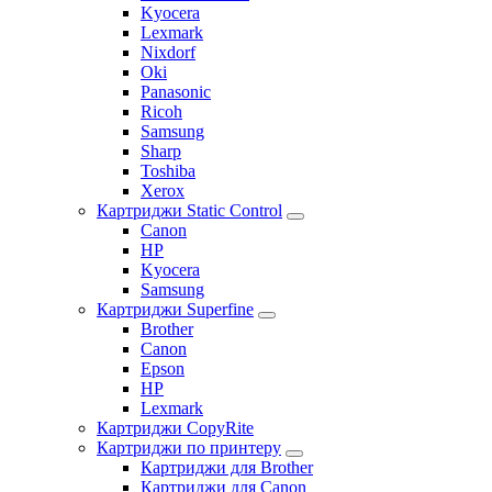
Kyocera
Lexmark
Nixdorf
Oki
Panasonic
Ricoh
Samsung
Sharp
Toshiba
Xerox
Картриджи Static Control
Canon
HP
Kyocera
Samsung
Картриджи Superfine
Brother
Canon
Epson
HP
Lexmark
Картриджи CopyRite
Картриджи по принтеру
Картриджи для Brother
Картриджи для Canon