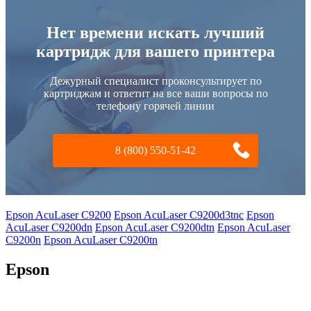
Нет времени искать лучший
картридж для вашего принтера
Дежурный специалист проконсультирует по
картриджам и ответит на все ваши вопросы по
телефону горячей линии
8 (800) 550-51-42
Epson AcuLaser C9200
Epson AcuLaser C9200d3tnc
Epson
AcuLaser C9200dn
Epson AcuLaser C9200dtn
Epson AcuLaser
C9200n
Epson AcuLaser C9200tn
Epson