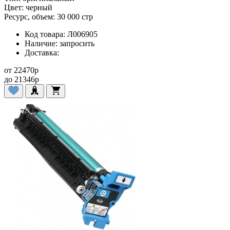
Цвет:
черный
Ресурс, объем:
30 000 стр
Код товара:
Л006905
Наличие:
запросить
Доставка:
от
22470
p
до
21346
p