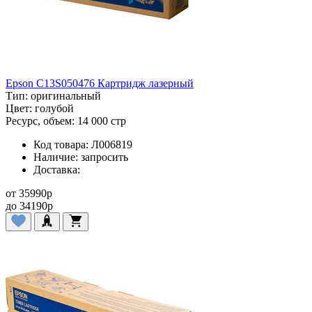
Epson C13S050476 Картридж лазерный
Тип:
оригинальный
Цвет:
голубой
Ресурс, объем:
14 000 стр
Код товара:
Л006819
Наличие:
запросить
Доставка:
от
35990
p
до
34190
p