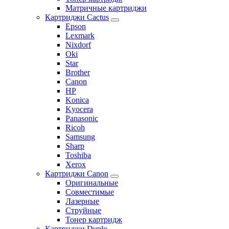
Матричные картриджи
Картриджи Cactus
Epson
Lexmark
Nixdorf
Oki
Star
Brother
Canon
HP
Konica
Kyocera
Panasonic
Ricoh
Samsung
Sharp
Toshiba
Xerox
Картриджи Canon
Оригинальные
Совместимые
Лазерные
Струйные
Тонер картридж
Картриджи Duplo