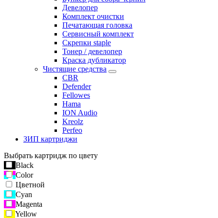
Девелопер
Комплект очистки
Печатающая головка
Сервисный комплект
Скрепки staple
Тонер / девелопер
Краска дубликатор
Чистящие средства
CBR
Defender
Fellowes
Hama
ION Audio
Kreolz
Perfeo
ЗИП картриджи
Выбрать картридж по цвету
Black
Color
Цветной
Cyan
Magenta
Yellow