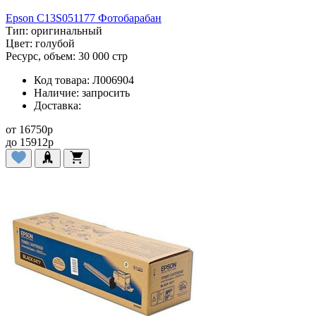
Epson C13S051177 Фотобарабан
Тип:
оригинальный
Цвет:
голубой
Ресурс, объем:
30 000 стр
Код товара:
Л006904
Наличие:
запросить
Доставка:
от
16750
p
до
15912
p