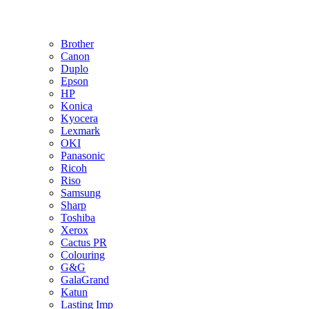
Brother
Canon
Duplo
Epson
HP
Konica
Kyocera
Lexmark
OKI
Panasonic
Ricoh
Riso
Samsung
Sharp
Toshiba
Xerox
Cactus PR
Colouring
G&G
GalaGrand
Katun
Lasting Imp