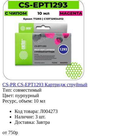
CS-PR CS-EPT1293 Картридж струйный
Тип:
совместимый
Цвет:
пурпурный
Ресурс, объем:
10 мл
Код товара:
Л004273
Наличие:
3 шт.
Доставка:
Завтра
от
750
p