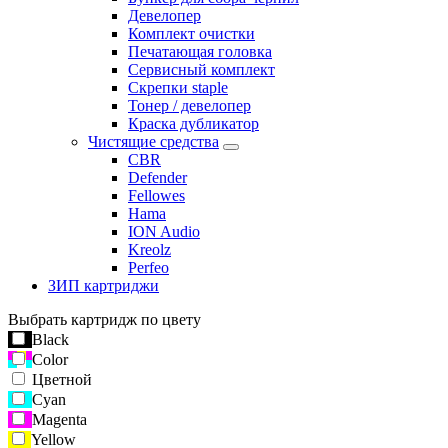
Девелопер
Комплект очистки
Печатающая головка
Сервисный комплект
Скрепки staple
Тонер / девелопер
Краска дубликатор
Чистящие средства
CBR
Defender
Fellowes
Hama
ION Audio
Kreolz
Perfeo
ЗИП картриджи
Выбрать картридж по цвету
Black
Color
Цветной
Cyan
Magenta
Yellow