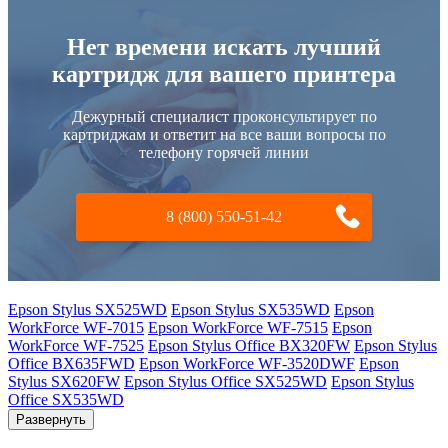
Нет времени искать лучший
картридж для вашего принтера
Дежурный специалист проконсультирует по
картриджам и ответит на все ваши вопросы по
телефону горячей линии
8 (800) 550-51-42
Epson Stylus SX525WD
Epson Stylus SX535WD
Epson
WorkForce WF-7015
Epson WorkForce WF-7515
Epson
WorkForce WF-7525
Epson Stylus Office BX320FW
Epson Stylus
Office BX635FWD
Epson WorkForce WF-3520DWF
Epson
Stylus SX620FW
Epson Stylus Office SX525WD
Epson Stylus
Office SX535WD
Развернуть