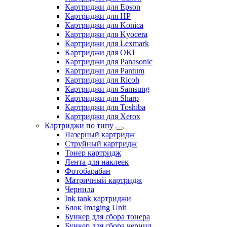
Картриджи для Epson
Картриджи для HP
Картриджи для Konica
Картриджи для Kyocera
Картриджи для Lexmark
Картриджи для OKI
Картриджи для Panasonic
Картриджи для Pantum
Картриджи для Ricoh
Картриджи для Samsung
Картриджи для Sharp
Картриджи для Toshiba
Картриджи для Xerox
Картриджи по типу
Лазерный картридж
Струйный картридж
Тонер картридж
Лента для наклеек
Фотобарабан
Матричный картридж
Чернила
Ink tank картриджи
Блок Imaging Unit
Бункер для сбора тонера
Бункер для сбора чернил