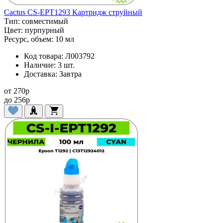
Cactus CS-EPT1293 Картридж струйный
Тип:
совместимый
Цвет:
пурпурный
Ресурс, объем:
10 мл
Код товара:
Л003792
Наличие:
3 шт.
Доставка:
Завтра
от
270
p
до
256
p