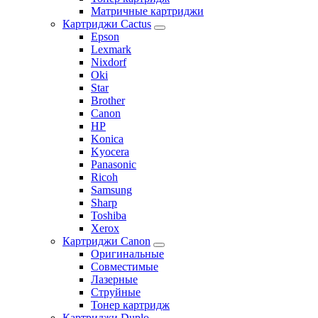
Матричные картриджи
Картриджи Cactus
Epson
Lexmark
Nixdorf
Oki
Star
Brother
Canon
HP
Konica
Kyocera
Panasonic
Ricoh
Samsung
Sharp
Toshiba
Xerox
Картриджи Canon
Оригинальные
Совместимые
Лазерные
Струйные
Тонер картридж
Картриджи Duplo