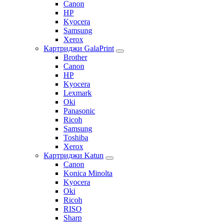
Canon
HP
Kyocera
Samsung
Xerox
Картриджи GalaPrint
Brother
Canon
HP
Kyocera
Lexmark
Oki
Panasonic
Ricoh
Samsung
Toshiba
Xerox
Картриджи Katun
Canon
Konica Minolta
Kyocera
Oki
Ricoh
RISO
Sharp