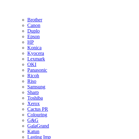
Brother
Canon
Duplo
Epson
HP
Konica
Kyocera
Lexmark
OKI
Panasonic
Ricoh
Riso
Samsung
Sharp
Toshiba
Xerox
Cactus PR
Colouring
G&G
GalaGrand
Katun
Lasting Imp