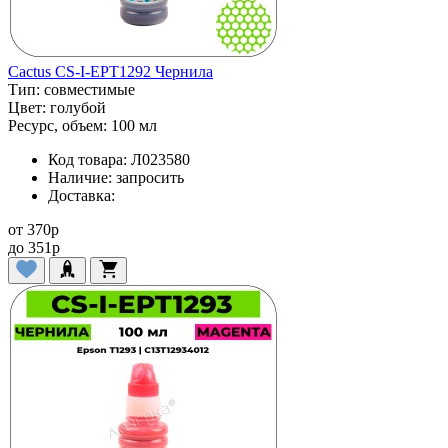
Cactus CS-I-EPT1292 Чернила
Тип:
совместимые
Цвет:
голубой
Ресурс, объем:
100 мл
Код товара:
Л023580
Наличие:
запросить
Доставка:
от
370
p
до
351
p