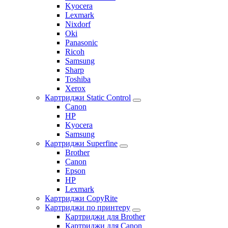
Kyocera
Lexmark
Nixdorf
Oki
Panasonic
Ricoh
Samsung
Sharp
Toshiba
Xerox
Картриджи Static Control
Canon
HP
Kyocera
Samsung
Картриджи Superfine
Brother
Canon
Epson
HP
Lexmark
Картриджи CopyRite
Картриджи по принтеру
Картриджи для Brother
Картриджи для Canon