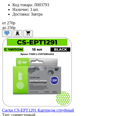
Код товара:
Л003793
Наличие:
3 шт.
Доставка:
Завтра
от
270
p
до
256
p
Cactus CS-EPT1291 Картридж струйный
Тип:
совместимый