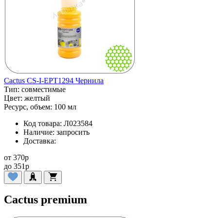
Cactus CS-I-EPT1294 Чернила
Тип:
совместимые
Цвет:
желтый
Ресурс, объем:
100 мл
Код товара:
Л023584
Наличие:
запросить
Доставка:
от
370
p
до
351
p
Cactus premium