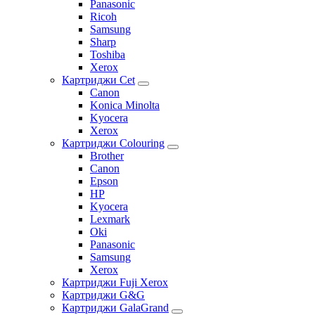
Panasonic
Ricoh
Samsung
Sharp
Toshiba
Xerox
Картриджи Cet
Canon
Konica Minolta
Kyocera
Xerox
Картриджи Colouring
Brother
Canon
Epson
HP
Kyocera
Lexmark
Oki
Panasonic
Samsung
Xerox
Картриджи Fuji Xerox
Картриджи G&G
Картриджи GalaGrand