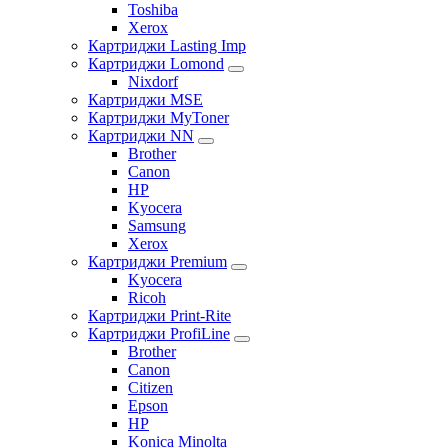
Toshiba
Xerox
Картриджи Lasting Imp
Картриджи Lomond
Nixdorf
Картриджи MSE
Картриджи MyToner
Картриджи NN
Brother
Canon
HP
Kyocera
Samsung
Xerox
Картриджи Premium
Kyocera
Ricoh
Картриджи Print-Rite
Картриджи ProfiLine
Brother
Canon
Citizen
Epson
HP
Konica Minolta