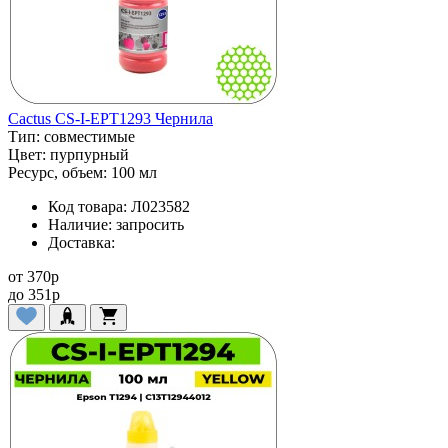
Cactus CS-I-EPT1293 Чернила
Тип:
совместимые
Цвет:
пурпурный
Ресурс, объем:
100 мл
Код товара:
Л023582
Наличие:
запросить
Доставка:
от
370
p
до
351
p