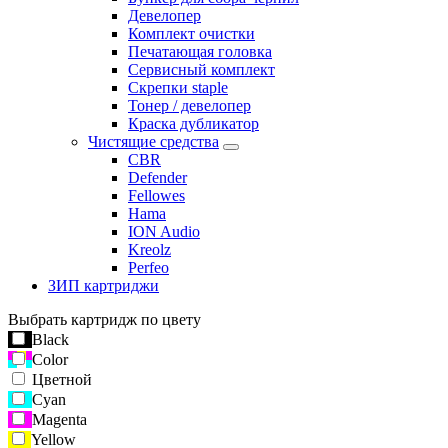
Девелопер
Комплект очистки
Печатающая головка
Сервисный комплект
Скрепки staple
Тонер / девелопер
Краска дубликатор
Чистящие средства
CBR
Defender
Fellowes
Hama
ION Audio
Kreolz
Perfeo
ЗИП картриджи
Выбрать картридж по цвету
Black
Color
Цветной
Cyan
Magenta
Yellow