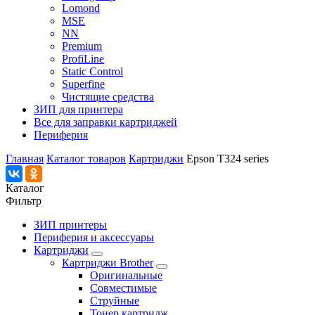
Lomond
MSE
NN
Premium
ProfiLine
Static Control
Superfine
Чистящие средства
ЗИП для принтера
Все для заправки картриджей
Периферия
Главная
Каталог товаров
Картриджи
Epson T324 series
Каталог
Фильтр
ЗИП принтеры
Периферия и аксессуары
Картриджи
Картриджи Brother
Оригинальные
Совместимые
Струйные
Тонер картридж