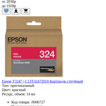
от
2030
p
до
1928
p
Epson T3247 | C13T32472010 Картридж струйный
Тип:
оригинальный
Цвет:
красный
Ресурс, объем:
14 мл
Код товара:
Л006727