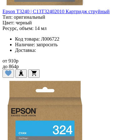
Epson T3240 | C13T32402010 Картридж струйный
Тип:
оригинальный
Цвет:
черный
Ресурс, объем:
14 мл
Код товара:
Л006722
Наличие:
запросить
Доставка:
от
910
p
до
864
p