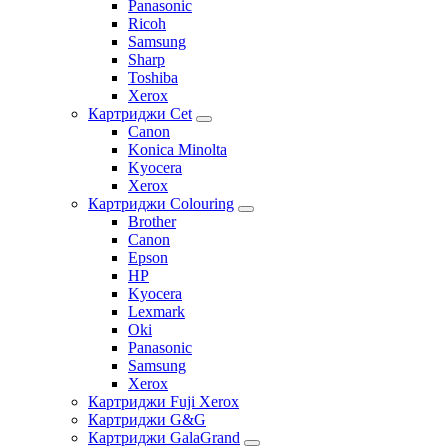
Panasonic
Ricoh
Samsung
Sharp
Toshiba
Xerox
Картриджи Cet
Canon
Konica Minolta
Kyocera
Xerox
Картриджи Colouring
Brother
Canon
Epson
HP
Kyocera
Lexmark
Oki
Panasonic
Samsung
Xerox
Картриджи Fuji Xerox
Картриджи G&G
Картриджи GalaGrand