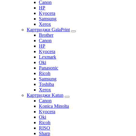
Canon
HP
Kyocera
Samsung
Xerox
Картриджи GalaPrint
Brother
Canon
HP
Kyocera
Lexmark
Oki
Panasonic
Ricoh
Samsung
Toshiba
Xerox
Картриджи Katun
Canon
Konica Minolta
Kyocera
Oki
Ricoh
RISO
Sharp