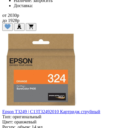
Наличие:
запросить
Доставка:
от
2030
p
до
1928
p
Epson T3249 | C13T32492010 Картридж струйный
Тип:
оригинальный
Цвет:
оранжевый
Ресурс, объем:
14 мл