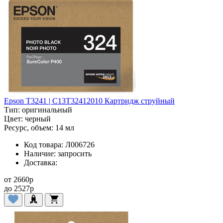
Epson T3241 | C13T32412010 Картридж струйный
Тип:
оригинальный
Цвет:
черный
Ресурс, объем:
14 мл
Код товара:
Л006726
Наличие:
запросить
Доставка:
от
2660
p
до
2527
p