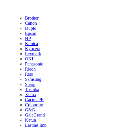
Brother
Canon
Duplo
Epson
HP
Konica
Kyocera
Lexmark
OKI
Panasonic
Ricoh
Riso
Samsung
Sharp
Toshiba
Xerox
Cactus PR
Colouring
G&G
GalaGrand
Katun
Lasting Imp