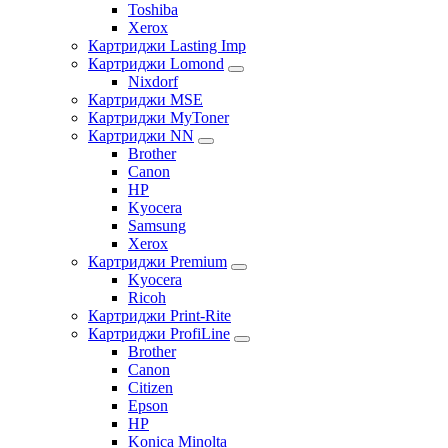
Toshiba
Xerox
Картриджи Lasting Imp
Картриджи Lomond
Nixdorf
Картриджи MSE
Картриджи MyToner
Картриджи NN
Brother
Canon
HP
Kyocera
Samsung
Xerox
Картриджи Premium
Kyocera
Ricoh
Картриджи Print-Rite
Картриджи ProfiLine
Brother
Canon
Citizen
Epson
HP
Konica Minolta