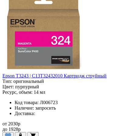
Epson T3243 | C13T32432010 Картридж струйный
Тип:
оригинальный
Цвет:
пурпурный
Ресурс, объем:
14 мл
Код товара:
Л006723
Наличие:
запросить
Доставка:
от
2030
p
до
1928
p