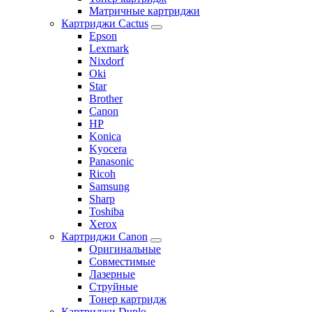
Матричные картриджи
Картриджи Cactus
Epson
Lexmark
Nixdorf
Oki
Star
Brother
Canon
HP
Konica
Kyocera
Panasonic
Ricoh
Samsung
Sharp
Toshiba
Xerox
Картриджи Canon
Оригинальные
Совместимые
Лазерные
Струйные
Тонер картридж
Картриджи Duplo