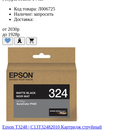
Код товара:
Л006725
Наличие:
запросить
Доставка:
от
2030
p
до
1928
p
Epson T3248 | C13T32482010 Картридж струйный