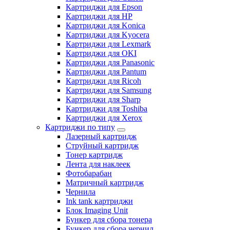
Картриджи для Epson
Картриджи для HP
Картриджи для Konica
Картриджи для Kyocera
Картриджи для Lexmark
Картриджи для OKI
Картриджи для Panasonic
Картриджи для Pantum
Картриджи для Ricoh
Картриджи для Samsung
Картриджи для Sharp
Картриджи для Toshiba
Картриджи для Xerox
Картриджи по типу
Лазерный картридж
Струйный картридж
Тонер картридж
Лента для наклеек
Фотобарабан
Матричный картридж
Чернила
Ink tank картриджи
Блок Imaging Unit
Бункер для сбора тонера
Бункер для сбора чернил