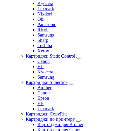
Kyocera
Lexmark
Nixdorf
Oki
Panasonic
Ricoh
Samsung
Sharp
Toshiba
Xerox
Картриджи Static Control
Canon
HP
Kyocera
Samsung
Картриджи Superfine
Brother
Canon
Epson
HP
Lexmark
Картриджи CopyRite
Картриджи по принтеру
Картриджи для Brother
Картриджи для Canon