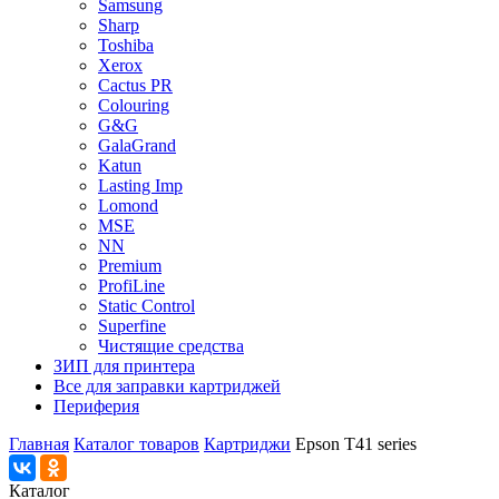
Samsung
Sharp
Toshiba
Xerox
Cactus PR
Colouring
G&G
GalaGrand
Katun
Lasting Imp
Lomond
MSE
NN
Premium
ProfiLine
Static Control
Superfine
Чистящие средства
ЗИП для принтера
Все для заправки картриджей
Периферия
Главная
Каталог товаров
Картриджи
Epson T41 series
Каталог