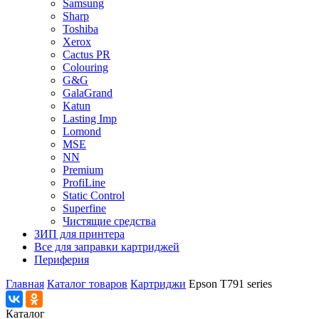
Samsung
Sharp
Toshiba
Xerox
Cactus PR
Colouring
G&G
GalaGrand
Katun
Lasting Imp
Lomond
MSE
NN
Premium
ProfiLine
Static Control
Superfine
Чистящие средства
ЗИП для принтера
Все для заправки картриджей
Периферия
Главная
Каталог товаров
Картриджи
Epson T791 series
Каталог