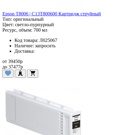
Epson T8006 | C13T800600 Картридж струйный
Тип:
оригинальный
Цвет:
светло-пурпурный
Ресурс, объем:
700 мл
Код товара:
Л025067
Наличие:
запросить
Доставка:
от
39450
p
до
37477
p