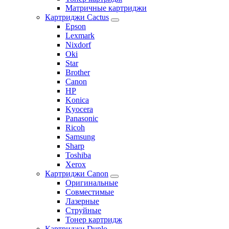
Матричные картриджи
Картриджи Cactus
Epson
Lexmark
Nixdorf
Oki
Star
Brother
Canon
HP
Konica
Kyocera
Panasonic
Ricoh
Samsung
Sharp
Toshiba
Xerox
Картриджи Canon
Оригинальные
Совместимые
Лазерные
Струйные
Тонер картридж
Картриджи Duplo