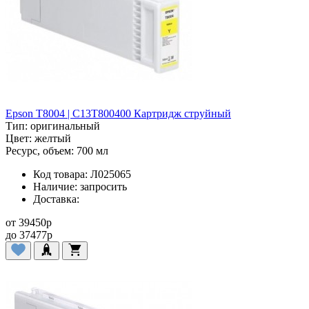
Epson T8004 | C13T800400 Картридж струйный
Тип:
оригинальный
Цвет:
желтый
Ресурс, объем:
700 мл
Код товара:
Л025065
Наличие:
запросить
Доставка:
от
39450
p
до
37477
p