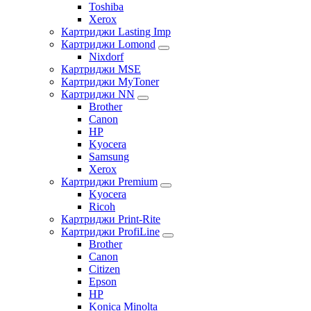
Toshiba
Xerox
Картриджи Lasting Imp
Картриджи Lomond
Nixdorf
Картриджи MSE
Картриджи MyToner
Картриджи NN
Brother
Canon
HP
Kyocera
Samsung
Xerox
Картриджи Premium
Kyocera
Ricoh
Картриджи Print-Rite
Картриджи ProfiLine
Brother
Canon
Citizen
Epson
HP
Konica Minolta