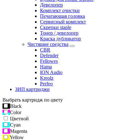
Девелопер
Комплект очистки
Печатающая головка
Сервисный комплект
Скрепки staple
Тонер / девелопер
Краска дубликатор
Чистящие средства
CBR
Defender
Fellowes
Hama
ION Audio
Kreolz
Perfeo
ЗИП картриджи
Выбрать картридж по цвету
Black
Color
Цветной
Cyan
Magenta
Yellow