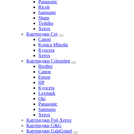
Panasonic
Ricoh
Samsung
Sharp
Toshiba
Xerox
Картриджи Cet
Canon
Konica Minolta
Kyocera
Xerox
Картриджи Colouring
Brother
Canon
Epson
HP
Kyocera
Lexmark
Oki
Panasonic
Samsung
Xerox
Картриджи Fuji Xerox
Картриджи G&G
Картриджи GalaGrand