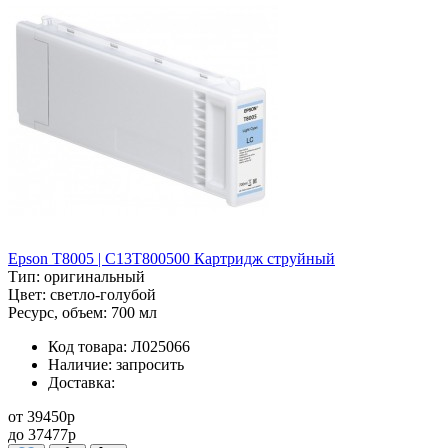
Epson T8005 | C13T800500 Картридж струйный
Тип:
оригинальный
Цвет:
светло-голубой
Ресурс, объем:
700 мл
Код товара:
Л025066
Наличие:
запросить
Доставка:
от
39450
p
до
37477
p