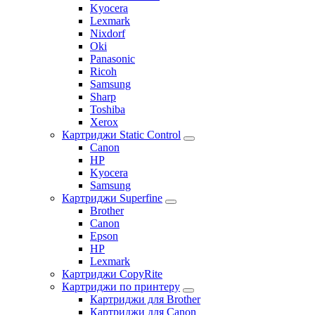
Kyocera
Lexmark
Nixdorf
Oki
Panasonic
Ricoh
Samsung
Sharp
Toshiba
Xerox
Картриджи Static Control
Canon
HP
Kyocera
Samsung
Картриджи Superfine
Brother
Canon
Epson
HP
Lexmark
Картриджи CopyRite
Картриджи по принтеру
Картриджи для Brother
Картриджи для Canon