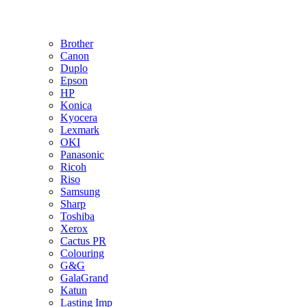
Brother
Canon
Duplo
Epson
HP
Konica
Kyocera
Lexmark
OKI
Panasonic
Ricoh
Riso
Samsung
Sharp
Toshiba
Xerox
Cactus PR
Colouring
G&G
GalaGrand
Katun
Lasting Imp