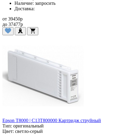
Наличие:
запросить
Доставка:
от
39450
p
до
37477
p
Epson T8000 | C13T800000 Картридж струйный
Тип:
оригинальный
Цвет:
светло-серый