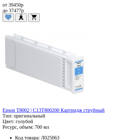
от
39450
p
до
37477
p
Epson T8002 | C13T800200 Картридж струйный
Тип:
оригинальный
Цвет:
голубой
Ресурс, объем:
700 мл
Код товара:
Л025063