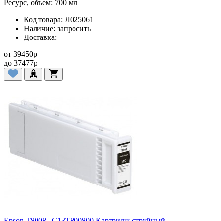
Ресурс, объем:
700 мл
Код товара:
Л025061
Наличие:
запросить
Доставка:
от
39450
p
до
37477
p
Epson T8008 | C13T800800 Картридж струйный