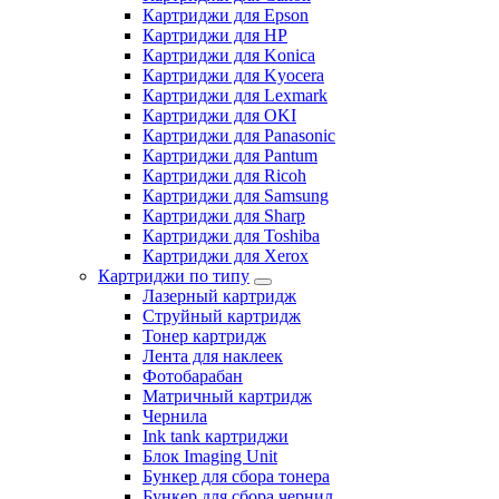
Картриджи для Epson
Картриджи для HP
Картриджи для Konica
Картриджи для Kyocera
Картриджи для Lexmark
Картриджи для OKI
Картриджи для Panasonic
Картриджи для Pantum
Картриджи для Ricoh
Картриджи для Samsung
Картриджи для Sharp
Картриджи для Toshiba
Картриджи для Xerox
Картриджи по типу
Лазерный картридж
Струйный картридж
Тонер картридж
Лента для наклеек
Фотобарабан
Матричный картридж
Чернила
Ink tank картриджи
Блок Imaging Unit
Бункер для сбора тонера
Бункер для сбора чернил