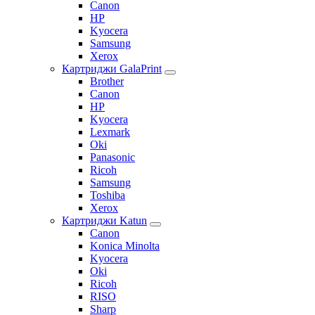
Canon
HP
Kyocera
Samsung
Xerox
Картриджи GalaPrint
Brother
Canon
HP
Kyocera
Lexmark
Oki
Panasonic
Ricoh
Samsung
Toshiba
Xerox
Картриджи Katun
Canon
Konica Minolta
Kyocera
Oki
Ricoh
RISO
Sharp