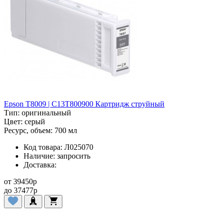
Epson T8009 | C13T800900 Картридж струйный
Тип:
оригинальный
Цвет:
серый
Ресурс, объем:
700 мл
Код товара:
Л025070
Наличие:
запросить
Доставка:
от
39450
p
до
37477
p