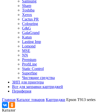
Samsung
Sharp
Toshiba
Xerox
Cactus PR
Colouring
G&G
GalaGrand
Katun
Lasting Imp
Lomond
MSE
NN
Premium
ProfiLine
Static Control
Superfine
Чистящие средства
ЗИП для принтера
Все для заправки картриджей
Периферия
Главная
Каталог товаров
Картриджи
Epson T913 series
Каталог