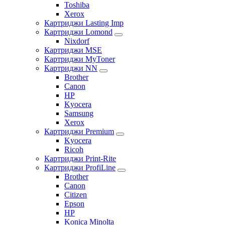
Toshiba
Xerox
Картриджи Lasting Imp
Картриджи Lomond
Nixdorf
Картриджи MSE
Картриджи MyToner
Картриджи NN
Brother
Canon
HP
Kyocera
Samsung
Xerox
Картриджи Premium
Kyocera
Ricoh
Картриджи Print-Rite
Картриджи ProfiLine
Brother
Canon
Citizen
Epson
HP
Konica Minolta