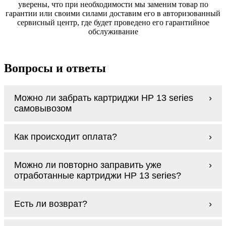
уверены, что при необходимости мы заменим товар по
гарантии или своими силами доставим его в авторизованный
сервисный центр, где будет проведено его гарантийное
обслуживание
Вопросы и ответы
Можно ли забрать картриджи HP 13 series
самовывозом
У нас нет самовывоза, но мы быстро
Как происходит оплата?
доставим заказ и сделаем это бесплатно
при сумме покупок от 3000 рублей.
Оплачиваются картриджи HP 13 series
Мы гарантируем цельность упаковки, когда
Можно ли повторно заправить уже
наличными курьеру при получении заказа.
доставляем Вам картриджи HP 13 series
отработанные картриджи HP 13 series?
Заправка возможна. С
аналогами
этот
Есть ли возврат?
процесс проще, в случае с оригиналами
будет лучше обратиться к профессионалам.
Если картриджи HP 13 series по какой-то