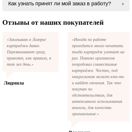
В любом случае вы можете заправить
Как узнать принят ли мой заказ в работу?
причине вам не подошли, мы при первом
картриджи HP 13 series. У нас можно купить
же обращении, в кратчайшие сроки вернём
все необходимое для заправки картриджей
ваши деньги.
После размещения заказа на картриджи HP
любой марки и для любых моделей
13 series на указанную вами электронную
Отзывы от наших покупателей
принтеров.
почту придёт письмо с копией заказа. Это
значит, что заказ получен и мы позвоним
вам так быстро, как это возможно, чтобы
«Заказываю в Лазерке
«Иногда по работе
оформить доставку. Если вы не получили
картриджи давно.
приходится много печатать
письмо с копией заказа, пожалуйста,
свяжитесь с нами через сервис обратная
Перезванивают сразу,
тогда картридж улетает на
связь, или позвоните.
привозят, как правило, в
раз. Помимо оригиналов
тот же день.»
попробовал совместимые
картриджи. Честно, под
микроскопом может кто-то
Людмила
и найдет отличия. Так что
покупаю по
обстоятельствам, для
интенсивного использования
аналоги, для качества
оригинальные.»