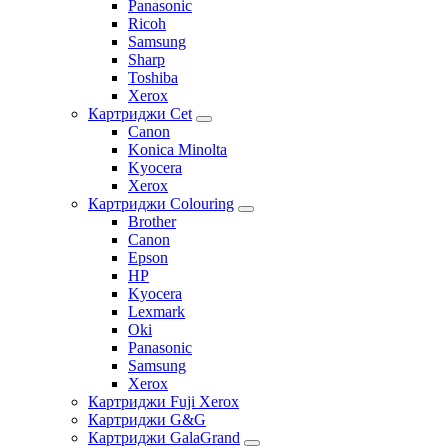
Panasonic
Ricoh
Samsung
Sharp
Toshiba
Xerox
Картриджи Cet
Canon
Konica Minolta
Kyocera
Xerox
Картриджи Colouring
Brother
Canon
Epson
HP
Kyocera
Lexmark
Oki
Panasonic
Samsung
Xerox
Картриджи Fuji Xerox
Картриджи G&G
Картриджи GalaGrand