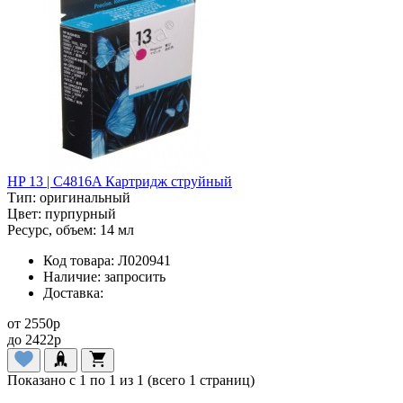
HP 13 | C4816A Картридж струйный
Тип:
оригинальный
Цвет:
пурпурный
Ресурс, объем:
14 мл
Код товара:
Л020941
Наличие:
запросить
Доставка:
от
2550
p
до
2422
p
Показано с 1 по 1 из 1 (всего 1 страниц)