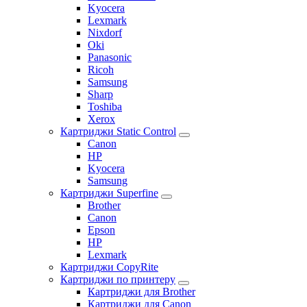
Kyocera
Lexmark
Nixdorf
Oki
Panasonic
Ricoh
Samsung
Sharp
Toshiba
Xerox
Картриджи Static Control
Canon
HP
Kyocera
Samsung
Картриджи Superfine
Brother
Canon
Epson
HP
Lexmark
Картриджи CopyRite
Картриджи по принтеру
Картриджи для Brother
Картриджи для Canon