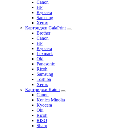
Canon
HP
Kyocera
Samsung
Xerox
Картриджи GalaPrint
Brother
Canon
HP
Kyocera
Lexmark
Oki
Panasonic
Ricoh
Samsung
Toshiba
Xerox
Картриджи Katun
Canon
Konica Minolta
Kyocera
Oki
Ricoh
RISO
Sharp