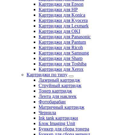
Картриджи для Epson
Картриджи для HP
Картриджи для Konica
Картриджи для Kyocera
Картриджи для Lexmark
Картриджи для OKI
Картриджи для Panasonic
Картриджи для Pantum
Картриджи для Ricoh
Картриджи для Samsung
Картриджи для Sharp
Картриджи для Toshiba
Картриджи для Xerox
Картриджи по типу
Лазерный картридж
Струйный картридж
Тонер картридж
Лента для наклеек
Фотобарабан
Матричный картридж
Чернила
Ink tank картриджи
Блок Imaging Unit
Бункер для сбора тонера
Бункер для сбора чернил