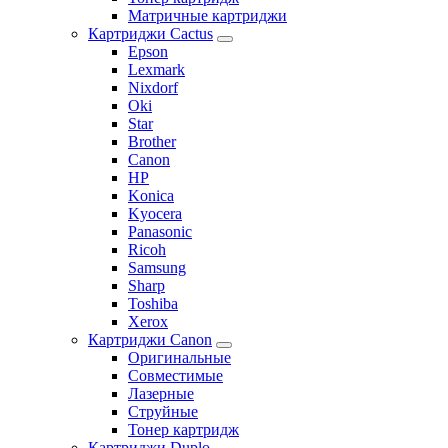
Матричные картриджи
Картриджи Cactus
Epson
Lexmark
Nixdorf
Oki
Star
Brother
Canon
HP
Konica
Kyocera
Panasonic
Ricoh
Samsung
Sharp
Toshiba
Xerox
Картриджи Canon
Оригинальные
Совместимые
Лазерные
Струйные
Тонер картридж
Картриджи Duplo