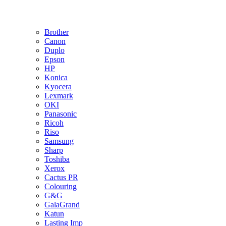
Brother
Canon
Duplo
Epson
HP
Konica
Kyocera
Lexmark
OKI
Panasonic
Ricoh
Riso
Samsung
Sharp
Toshiba
Xerox
Cactus PR
Colouring
G&G
GalaGrand
Katun
Lasting Imp