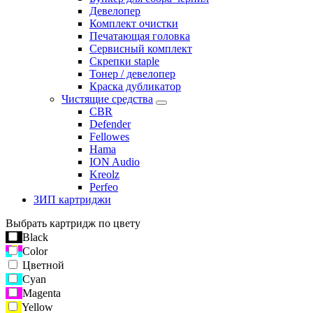
Девелопер
Комплект очистки
Печатающая головка
Сервисный комплект
Скрепки staple
Тонер / девелопер
Краска дубликатор
Чистящие средства
CBR
Defender
Fellowes
Hama
ION Audio
Kreolz
Perfeo
ЗИП картриджи
Выбрать картридж по цвету
Black
Color
Цветной
Cyan
Magenta
Yellow