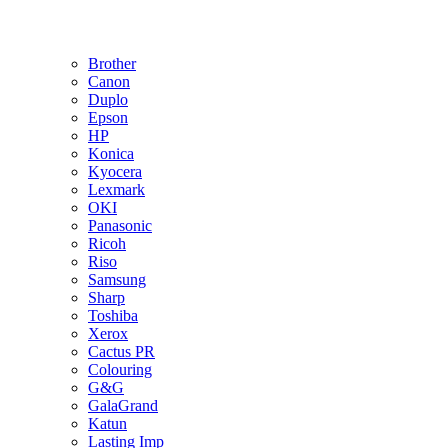
Brother
Canon
Duplo
Epson
HP
Konica
Kyocera
Lexmark
OKI
Panasonic
Ricoh
Riso
Samsung
Sharp
Toshiba
Xerox
Cactus PR
Colouring
G&G
GalaGrand
Katun
Lasting Imp