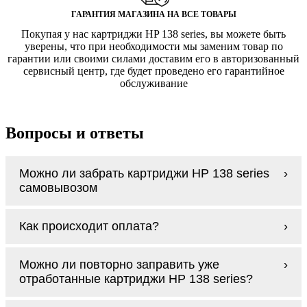
ГАРАНТИЯ МАГАЗИНА НА ВСЕ ТОВАРЫ
Покупая у нас картриджи HP 138 series, вы можете быть
уверены, что при необходимости мы заменим товар по
гарантии или своими силами доставим его в авторизованный
сервисный центр, где будет проведено его гарантийное
обслуживание
Вопросы и ответы
Можно ли забрать картриджи HP 138 series
самовывозом
У нас нет самовывоза, но мы быстро
Как происходит оплата?
доставим заказ и сделаем это бесплатно
при сумме покупок от 3000 рублей.
Оплачиваются картриджи HP 138 series
Мы гарантируем цельность упаковки, когда
Можно ли повторно заправить уже
наличными курьеру при получении заказа.
доставляем Вам картриджи HP 138 series
отработанные картриджи HP 138 series?
Заправка возможна. С
аналогами
этот