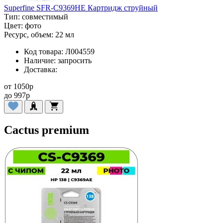
Superfine SFR-C9369HE Картридж струйный
Тип:
совместимый
Цвет:
фото
Ресурс, объем:
22 мл
Код товара:
Л004559
Наличие:
запросить
Доставка:
от
1050
p
до
997
p
Cactus premium