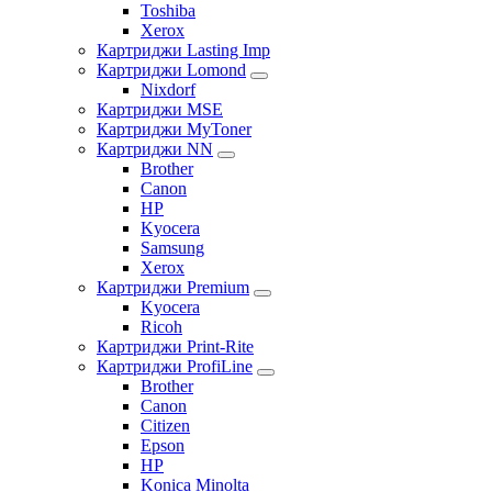
Toshiba
Xerox
Картриджи Lasting Imp
Картриджи Lomond
Nixdorf
Картриджи MSE
Картриджи MyToner
Картриджи NN
Brother
Canon
HP
Kyocera
Samsung
Xerox
Картриджи Premium
Kyocera
Ricoh
Картриджи Print-Rite
Картриджи ProfiLine
Brother
Canon
Citizen
Epson
HP
Konica Minolta