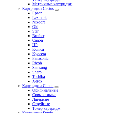
Матричные картриджи
Картриджи Cactus
Epson
Lexmark
Nixdorf
Oki
Star
Brother
Canon
HP
Konica
Kyocera
Panasonic
Ricoh
Samsung
Sharp
Toshiba
Xerox
Картриджи Canon
Оригинальные
Совместимые
Лазерные
Струйные
Тонер картридж
Картриджи Duplo