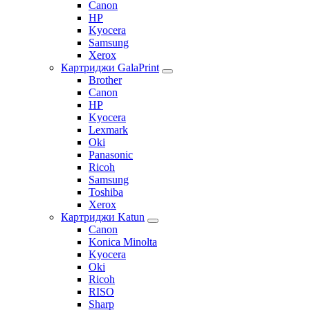
Canon
HP
Kyocera
Samsung
Xerox
Картриджи GalaPrint
Brother
Canon
HP
Kyocera
Lexmark
Oki
Panasonic
Ricoh
Samsung
Toshiba
Xerox
Картриджи Katun
Canon
Konica Minolta
Kyocera
Oki
Ricoh
RISO
Sharp