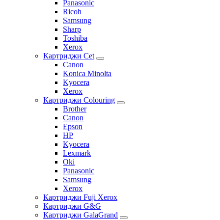
Panasonic
Ricoh
Samsung
Sharp
Toshiba
Xerox
Картриджи Cet
Canon
Konica Minolta
Kyocera
Xerox
Картриджи Colouring
Brother
Canon
Epson
HP
Kyocera
Lexmark
Oki
Panasonic
Samsung
Xerox
Картриджи Fuji Xerox
Картриджи G&G
Картриджи GalaGrand