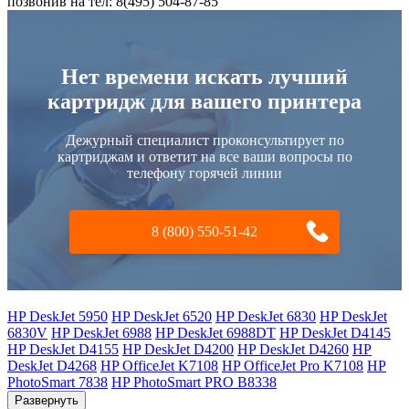
позвонив на тел: 8(495) 504-87-85
Нет времени искать лучший
картридж для вашего принтера
Дежурный специалист проконсультирует по
картриджам и ответит на все ваши вопросы по
телефону горячей линии
8 (800) 550-51-42
HP DeskJet 5950
HP DeskJet 6520
HP DeskJet 6830
HP DeskJet
6830V
HP DeskJet 6988
HP DeskJet 6988DT
HP DeskJet D4145
HP DeskJet D4155
HP DeskJet D4200
HP DeskJet D4260
HP
DeskJet D4268
HP OfficeJet K7108
HP OfficeJet Pro K7108
HP
PhotoSmart 7838
HP PhotoSmart PRO B8338
Развернуть