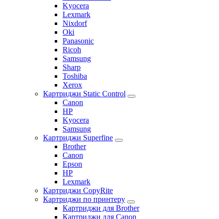
Kyocera
Lexmark
Nixdorf
Oki
Panasonic
Ricoh
Samsung
Sharp
Toshiba
Xerox
Картриджи Static Control
Canon
HP
Kyocera
Samsung
Картриджи Superfine
Brother
Canon
Epson
HP
Lexmark
Картриджи CopyRite
Картриджи по принтеру
Картриджи для Brother
Картриджи для Canon