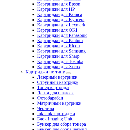
Картриджи для Epson
Картриджи для HP
Картриджи для Konica
Картриджи для Kyocera
Картриджи для Lexmark
Картриджи для OKI
Картриджи для Panasonic
Картриджи для Pantum
Картриджи для Ricoh
Картриджи для Samsung
Картриджи для Sharp
Картриджи для Toshiba
Картриджи для Xerox
Картриджи по типу
Лазерный картридж
Струйный картридж
Тонер картридж
Лента для наклеек
Фотобарабан
Матричный картридж
Чернила
Ink tank картриджи
Блок Imaging Unit
Бункер для сбора тонера
Бункер для сбора чернил