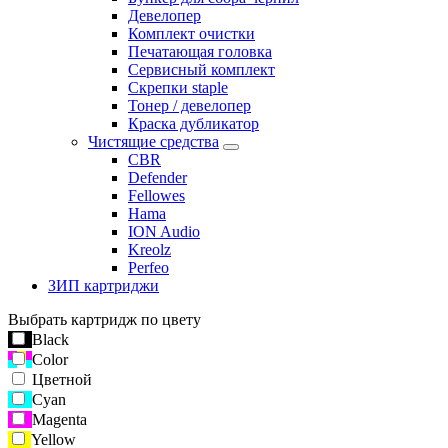
Девелопер
Комплект очистки
Печатающая головка
Сервисный комплект
Скрепки staple
Тонер / девелопер
Краска дубликатор
Чистящие средства
CBR
Defender
Fellowes
Hama
ION Audio
Kreolz
Perfeo
ЗИП картриджи
Выбрать картридж по цвету
Black
Color
Цветной
Cyan
Magenta
Yellow