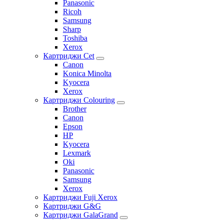
Panasonic
Ricoh
Samsung
Sharp
Toshiba
Xerox
Картриджи Cet
Canon
Konica Minolta
Kyocera
Xerox
Картриджи Colouring
Brother
Canon
Epson
HP
Kyocera
Lexmark
Oki
Panasonic
Samsung
Xerox
Картриджи Fuji Xerox
Картриджи G&G
Картриджи GalaGrand