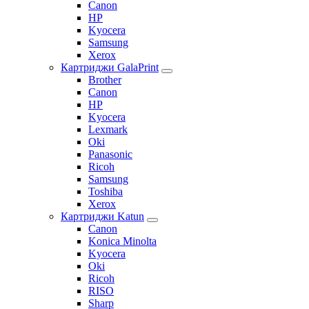
Canon
HP
Kyocera
Samsung
Xerox
Картриджи GalaPrint
Brother
Canon
HP
Kyocera
Lexmark
Oki
Panasonic
Ricoh
Samsung
Toshiba
Xerox
Картриджи Katun
Canon
Konica Minolta
Kyocera
Oki
Ricoh
RISO
Sharp