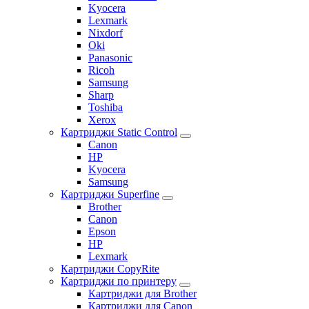
Kyocera
Lexmark
Nixdorf
Oki
Panasonic
Ricoh
Samsung
Sharp
Toshiba
Xerox
Картриджи Static Control
Canon
HP
Kyocera
Samsung
Картриджи Superfine
Brother
Canon
Epson
HP
Lexmark
Картриджи CopyRite
Картриджи по принтеру
Картриджи для Brother
Картриджи для Canon