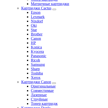
Матричные картриджи
Картриджи Cactus
Epson
Lexmark
Nixdorf
Oki
Star
Brother
Canon
HP
Konica
Kyocera
Panasonic
Ricoh
Samsung
Sharp
Toshiba
Xerox
Картриджи Canon
Оригинальные
Совместимые
Лазерные
Струйные
Тонер картридж
Картриджи Duplo