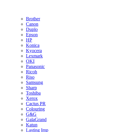
Brother
Canon
Duplo
Epson
HP
Konica
Kyocera
Lexmark
OKI
Panasonic
Ricoh
Riso
Samsung
Sharp
Toshiba
Xerox
Cactus PR
Colouring
G&G
GalaGrand
Katun
Lasting Imp