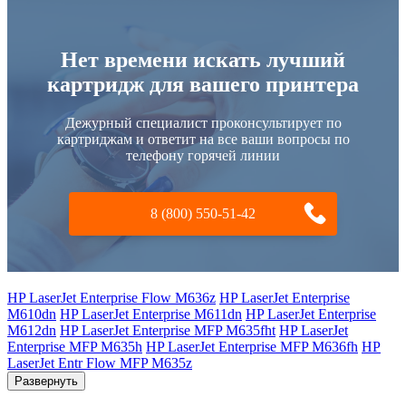
Нет времени искать лучший
картридж для вашего принтера
Дежурный специалист проконсультирует по
картриджам и ответит на все ваши вопросы по
телефону горячей линии
8 (800) 550-51-42
HP LaserJet Enterprise Flow M636z
HP LaserJet Enterprise
M610dn
HP LaserJet Enterprise M611dn
HP LaserJet Enterprise
M612dn
HP LaserJet Enterprise MFP M635fht
HP LaserJet
Enterprise MFP M635h
HP LaserJet Enterprise MFP M636fh
HP
LaserJet Entr Flow MFP M635z
Развернуть