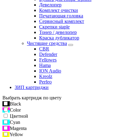
Девелопер
Комплект очистки
Печатающая головка
Сервисный комплект
Скрепки staple
Тонер / девелопер
Краска дубликатор
Чистящие средства
CBR
Defender
Fellowes
Hama
ION Audio
Kreolz
Perfeo
ЗИП картриджи
Выбрать картридж по цвету
Black
Color
Цветной
Cyan
Magenta
Yellow