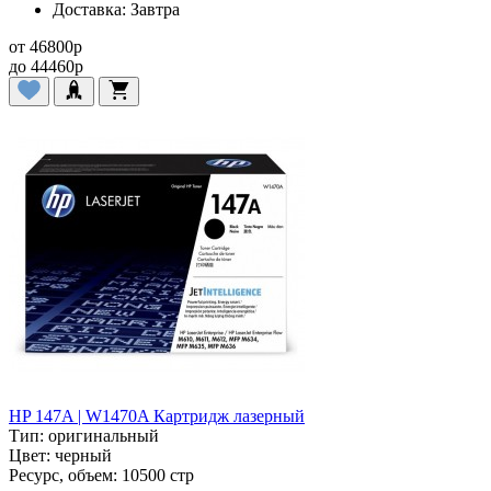
Доставка:
Завтра
от
46800
p
до
44460
p
HP 147A | W1470A Картридж лазерный
Тип:
оригинальный
Цвет:
черный
Ресурс, объем:
10500 стр