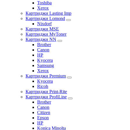
Toshiba
Xerox
Картриджи Lasting Imp
Картриджи Lomond
Nixdorf
Картриджи MSE
Картриджи MyToner
Картриджи NN
Brother
Canon
HP
Kyocera
Samsung
Xerox
Картриджи Premium
Kyocera
Ricoh
Картриджи Print-Rite
Картриджи ProfiLine
Brother
Canon
Citizen
Epson
HP
Konica Minolta