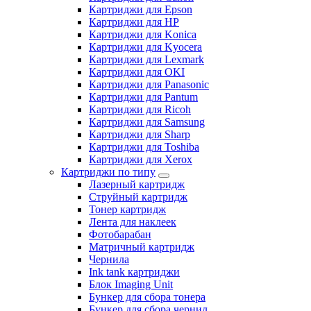
Картриджи для Epson
Картриджи для HP
Картриджи для Konica
Картриджи для Kyocera
Картриджи для Lexmark
Картриджи для OKI
Картриджи для Panasonic
Картриджи для Pantum
Картриджи для Ricoh
Картриджи для Samsung
Картриджи для Sharp
Картриджи для Toshiba
Картриджи для Xerox
Картриджи по типу
Лазерный картридж
Струйный картридж
Тонер картридж
Лента для наклеек
Фотобарабан
Матричный картридж
Чернила
Ink tank картриджи
Блок Imaging Unit
Бункер для сбора тонера
Бункер для сбора чернил