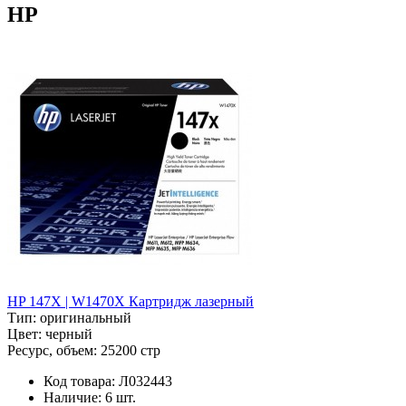
HP
HP 147X | W1470X Картридж лазерный
Тип:
оригинальный
Цвет:
черный
Ресурс, объем:
25200 стр
Код товара:
Л032443
Наличие:
6 шт.