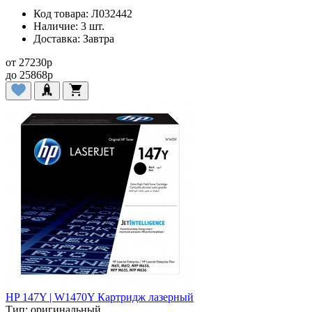
Код товара:
Л032442
Наличие:
3 шт.
Доставка:
Завтра
от
27230
p
до
25868
p
HP 147Y | W1470Y Картридж лазерный
Тип:
оригинальный