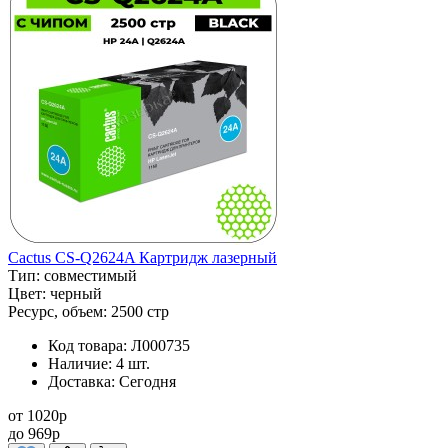
Cactus CS-Q2624A Картридж лазерный
Тип:
совместимый
Цвет:
черный
Ресурс, объем:
2500 стр
Код товара:
Л000735
Наличие:
4 шт.
Доставка:
Сегодня
от
1020
p
до
969
p