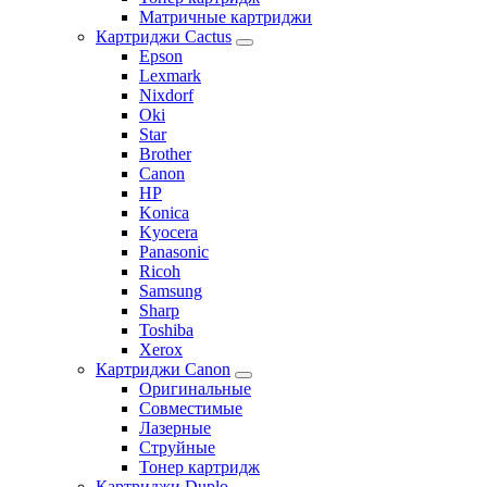
Матричные картриджи
Картриджи Cactus
Epson
Lexmark
Nixdorf
Oki
Star
Brother
Canon
HP
Konica
Kyocera
Panasonic
Ricoh
Samsung
Sharp
Toshiba
Xerox
Картриджи Canon
Оригинальные
Совместимые
Лазерные
Струйные
Тонер картридж
Картриджи Duplo