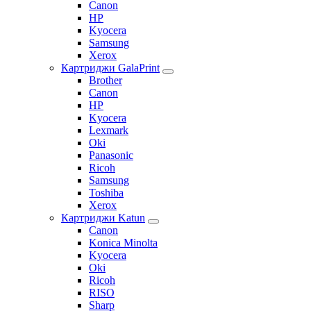
Canon
HP
Kyocera
Samsung
Xerox
Картриджи GalaPrint
Brother
Canon
HP
Kyocera
Lexmark
Oki
Panasonic
Ricoh
Samsung
Toshiba
Xerox
Картриджи Katun
Canon
Konica Minolta
Kyocera
Oki
Ricoh
RISO
Sharp