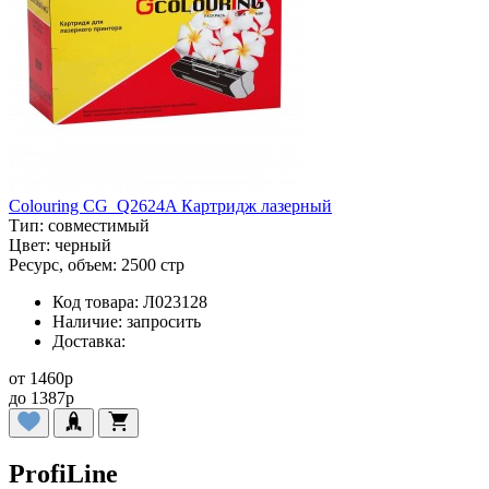
Colouring CG_Q2624A Картридж лазерный
Тип:
совместимый
Цвет:
черный
Ресурс, объем:
2500 стр
Код товара:
Л023128
Наличие:
запросить
Доставка:
от
1460
p
до
1387
p
ProfiLine