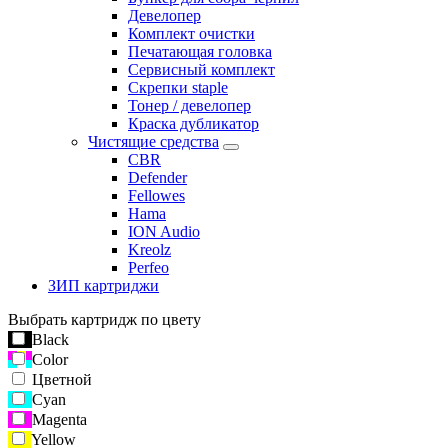
Девелопер
Комплект очистки
Печатающая головка
Сервисный комплект
Скрепки staple
Тонер / девелопер
Краска дубликатор
Чистящие средства
CBR
Defender
Fellowes
Hama
ION Audio
Kreolz
Perfeo
ЗИП картриджи
Выбрать картридж по цвету
Black
Color
Цветной
Cyan
Magenta
Yellow