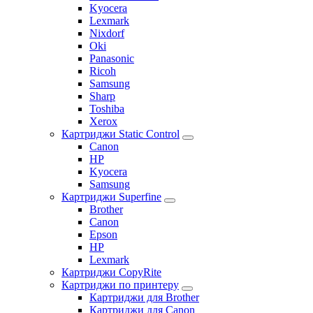
Kyocera
Lexmark
Nixdorf
Oki
Panasonic
Ricoh
Samsung
Sharp
Toshiba
Xerox
Картриджи Static Control
Canon
HP
Kyocera
Samsung
Картриджи Superfine
Brother
Canon
Epson
HP
Lexmark
Картриджи CopyRite
Картриджи по принтеру
Картриджи для Brother
Картриджи для Canon