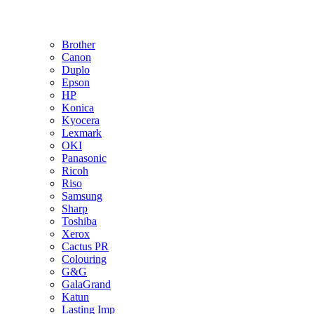
Brother
Canon
Duplo
Epson
HP
Konica
Kyocera
Lexmark
OKI
Panasonic
Ricoh
Riso
Samsung
Sharp
Toshiba
Xerox
Cactus PR
Colouring
G&G
GalaGrand
Katun
Lasting Imp