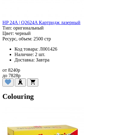
HP 24A | Q2624A Картридж лазерный
Тип:
оригинальный
Цвет:
черный
Ресурс, объем:
2500 стр
Код товара:
Л001426
Наличие:
2 шт.
Доставка:
Завтра
от
8240
p
до
7828
p
Colouring