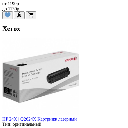
от
1190
p
до
1130
p
Xerox
HP 24X | Q2624X Картридж лазерный
Тип:
оригинальный