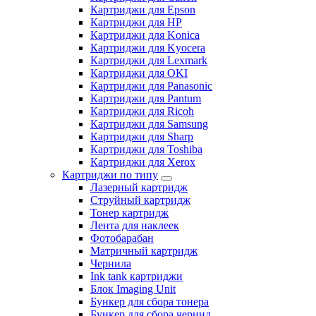
Картриджи для Epson
Картриджи для HP
Картриджи для Konica
Картриджи для Kyocera
Картриджи для Lexmark
Картриджи для OKI
Картриджи для Panasonic
Картриджи для Pantum
Картриджи для Ricoh
Картриджи для Samsung
Картриджи для Sharp
Картриджи для Toshiba
Картриджи для Xerox
Картриджи по типу
Лазерный картридж
Струйный картридж
Тонер картридж
Лента для наклеек
Фотобарабан
Матричный картридж
Чернила
Ink tank картриджи
Блок Imaging Unit
Бункер для сбора тонера
Бункер для сбора чернил