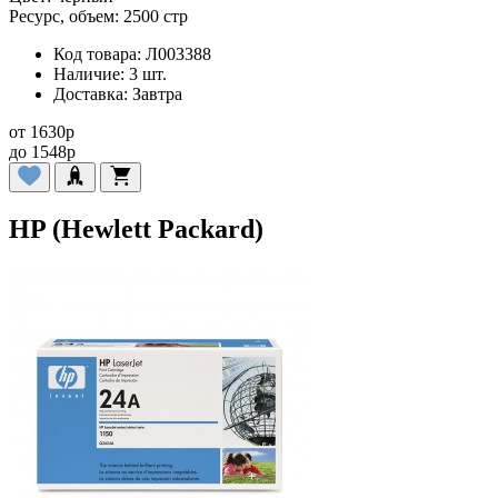
Ресурс, объем:
2500 стр
Код товара:
Л003388
Наличие:
3 шт.
Доставка:
Завтра
от
1630
p
до
1548
p
HP (Hewlett Packard)