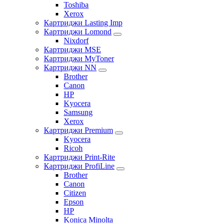
Toshiba
Xerox
Картриджи Lasting Imp
Картриджи Lomond
Nixdorf
Картриджи MSE
Картриджи MyToner
Картриджи NN
Brother
Canon
HP
Kyocera
Samsung
Xerox
Картриджи Premium
Kyocera
Ricoh
Картриджи Print-Rite
Картриджи ProfiLine
Brother
Canon
Citizen
Epson
HP
Konica Minolta