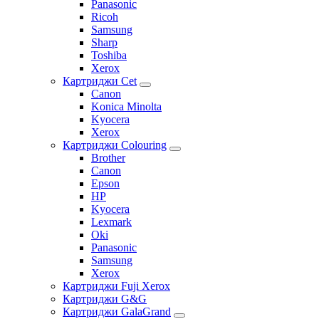
Panasonic
Ricoh
Samsung
Sharp
Toshiba
Xerox
Картриджи Cet
Canon
Konica Minolta
Kyocera
Xerox
Картриджи Colouring
Brother
Canon
Epson
HP
Kyocera
Lexmark
Oki
Panasonic
Samsung
Xerox
Картриджи Fuji Xerox
Картриджи G&G
Картриджи GalaGrand