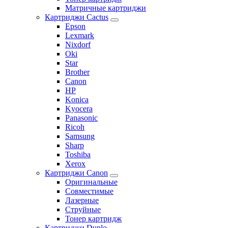
Матричные картриджи
Картриджи Cactus
Epson
Lexmark
Nixdorf
Oki
Star
Brother
Canon
HP
Konica
Kyocera
Panasonic
Ricoh
Samsung
Sharp
Toshiba
Xerox
Картриджи Canon
Оригинальные
Совместимые
Лазерные
Струйные
Тонер картридж
Картриджи Duplo