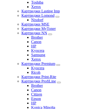
Toshiba
Xerox
Картриджи Lasting Imp
Картриджи Lomond
Nixdorf
Картриджи MSE
Картриджи MyToner
Картриджи NN
Brother
Canon
HP
Kyocera
Samsung
Xerox
Картриджи Premium
Kyocera
Ricoh
Картриджи Print-Rite
Картриджи ProfiLine
Brother
Canon
Citizen
Epson
HP
Konica Minolta