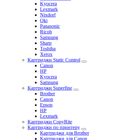
Kyocera
Lexmark
Nixdorf
Oki
Panasonic
Ricoh
Samsung
Sharp
Toshiba
Xerox
Картриджи Static Control
Canon
HP
Kyocera
Samsung
Картриджи Superfine
Brother
Canon
Epson
HP
Lexmark
Картриджи CopyRite
Картриджи по принтеру
Картриджи для Brother
Картриджи для Canon