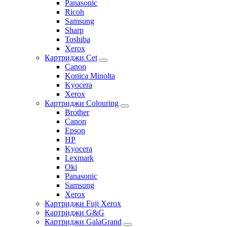
Panasonic
Ricoh
Samsung
Sharp
Toshiba
Xerox
Картриджи Cet
Canon
Konica Minolta
Kyocera
Xerox
Картриджи Colouring
Brother
Canon
Epson
HP
Kyocera
Lexmark
Oki
Panasonic
Samsung
Xerox
Картриджи Fuji Xerox
Картриджи G&G
Картриджи GalaGrand