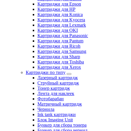
Картриджи для Epson
Картриджи для HP
Картриджи для Konica
Картриджи для Kyocera
Картриджи для Lexmark
Картриджи для OKI
Картриджи для Panasonic
Картриджи для Pantum
Картриджи для Ricoh
Картриджи для Samsung
Картриджи для Sharp
Картриджи для Toshiba
Картриджи для Xerox
Картриджи по типу
Лазерный картридж
Струйный картридж
Тонер картридж
Лента для наклеек
Фотобарабан
Матричный картридж
Чернила
Ink tank картриджи
Блок Imaging Unit
Бункер для сбора тонера
Бункер для сбора чернил