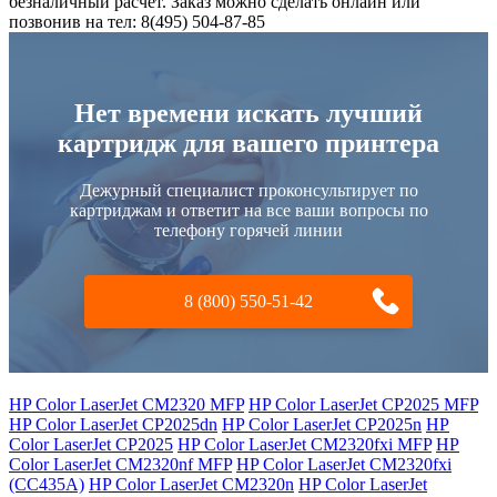
безналичный расчет. Заказ можно сделать онлайн или
позвонив на тел: 8(495) 504-87-85
Нет времени искать лучший
картридж для вашего принтера
Дежурный специалист проконсультирует по
картриджам и ответит на все ваши вопросы по
телефону горячей линии
8 (800) 550-51-42
HP Color LaserJet CM2320 MFP
HP Color LaserJet CP2025 MFP
HP Color LaserJet CP2025dn
HP Color LaserJet CP2025n
HP
Color LaserJet CP2025
HP Color LaserJet CM2320fxi MFP
HP
Color LaserJet CM2320nf MFP
HP Color LaserJet CM2320fxi
(CC435A)
HP Color LaserJet CM2320n
HP Color LaserJet