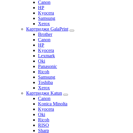
Canon
HP
Kyocera
Samsung
Xerox
Картриджи GalaPrint
Brother
Canon
HP
Kyocera
Lexmark
Oki
Panasonic
Ricoh
Samsung
Toshiba
Xerox
Картриджи Katun
Canon
Konica Minolta
Kyocera
Oki
Ricoh
RISO
Sharp