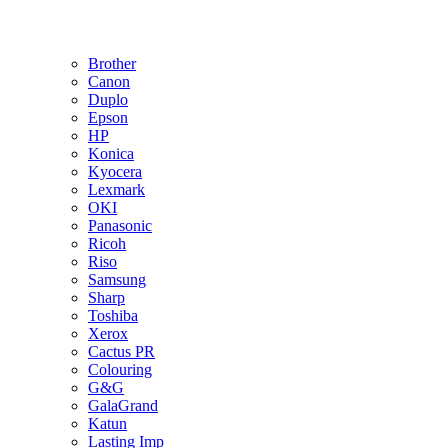
Brother
Canon
Duplo
Epson
HP
Konica
Kyocera
Lexmark
OKI
Panasonic
Ricoh
Riso
Samsung
Sharp
Toshiba
Xerox
Cactus PR
Colouring
G&G
GalaGrand
Katun
Lasting Imp