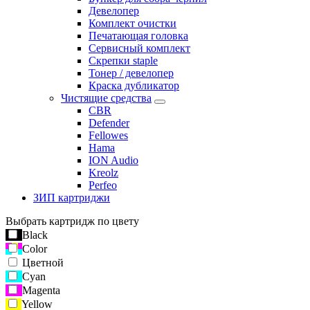
Девелопер
Комплект очистки
Печатающая головка
Сервисный комплект
Скрепки staple
Тонер / девелопер
Краска дубликатор
Чистящие средства
CBR
Defender
Fellowes
Hama
ION Audio
Kreolz
Perfeo
ЗИП картриджи
Выбрать картридж по цвету
Black
Color
Цветной
Cyan
Magenta
Yellow