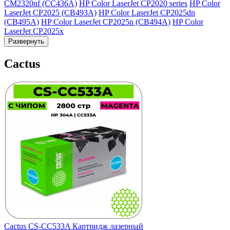
CM2320nf (CC436A)
HP Color LaserJet CP2020 series
HP Color
LaserJet CP2025 (CB493A)
HP Color LaserJet CP2025dn
(CB495A)
HP Color LaserJet CP2025n (CB494A)
HP Color
LaserJet CP2025x
Развернуть
Cactus
Cactus CS-CC533A Картридж лазерный