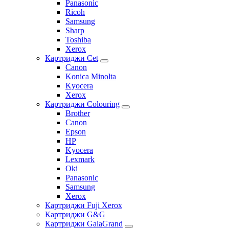
Panasonic
Ricoh
Samsung
Sharp
Toshiba
Xerox
Картриджи Cet
Canon
Konica Minolta
Kyocera
Xerox
Картриджи Colouring
Brother
Canon
Epson
HP
Kyocera
Lexmark
Oki
Panasonic
Samsung
Xerox
Картриджи Fuji Xerox
Картриджи G&G
Картриджи GalaGrand