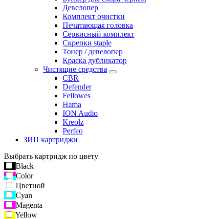
Девелопер
Комплект очистки
Печатающая головка
Сервисный комплект
Скрепки staple
Тонер / девелопер
Краска дубликатор
Чистящие средства
CBR
Defender
Fellowes
Hama
ION Audio
Kreolz
Perfeo
ЗИП картриджи
Выбрать картридж по цвету
Black
Color
Цветной
Cyan
Magenta
Yellow