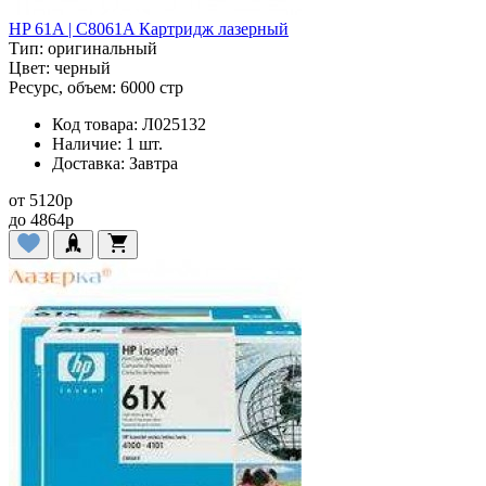
HP 61A | C8061A Картридж лазерный
Тип:
оригинальный
Цвет:
черный
Ресурс, объем:
6000 стр
Код товара:
Л025132
Наличие:
1 шт.
Доставка:
Завтра
от
5120
p
до
4864
p