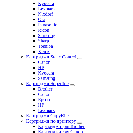
Kyocera
Lexmark
Nixdorf
Oki
Panasonic
Ricoh
Samsung
Sharp
Toshiba
Xerox
Картриджи Static Control
Canon
HP
Kyocera
Samsung
Картриджи Superfine
Brother
Canon
Epson
HP
Lexmark
Картриджи CopyRite
Картриджи по принтеру
Картриджи для Brother
Картриджи для Canon