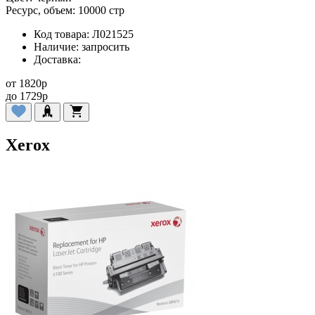
Ресурс, объем:
10000 стр
Код товара:
Л021525
Наличие:
запросить
Доставка:
от
1820
p
до
1729
p
Xerox