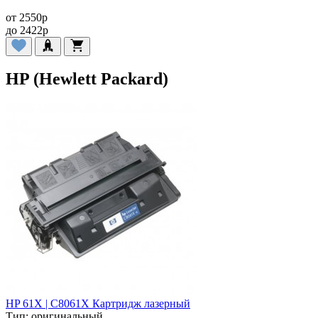
от
2550
p
до
2422
p
HP (Hewlett Packard)
HP 61X | C8061X Картридж лазерный
Тип:
оригинальный