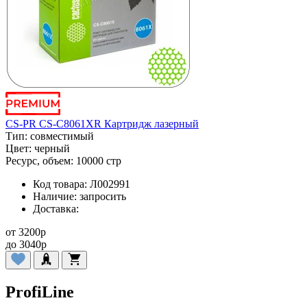
CS-PR CS-C8061XR Картридж лазерный
Тип:
совместимый
Цвет:
черный
Ресурс, объем:
10000 стр
Код товара:
Л002991
Наличие:
запросить
Доставка:
от
3200
p
до
3040
p
ProfiLine