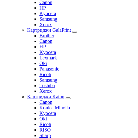
Canon
HP
Kyocera
Samsung
Xerox
Картриджи GalaPrint
Brother
Canon
HP
Kyocera
Lexmark
Oki
Panasonic
Ricoh
Samsung
Toshiba
Xerox
Картриджи Katun
Canon
Konica Minolta
Kyocera
Oki
Ricoh
RISO
Sharp