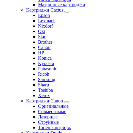
Матричные картриджи
Картриджи Cactus
Epson
Lexmark
Nixdorf
Oki
Star
Brother
Canon
HP
Konica
Kyocera
Panasonic
Ricoh
Samsung
Sharp
Toshiba
Xerox
Картриджи Canon
Оригинальные
Совместимые
Лазерные
Струйные
Тонер картридж
Картриджи Duplo