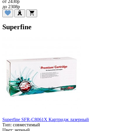
от
2430
p
до
2308
p
Superfine
Superfine SFR-C8061X Картридж лазерный
Тип:
совместимый
Цвет:
черный