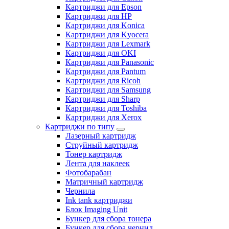
Картриджи для Epson
Картриджи для HP
Картриджи для Konica
Картриджи для Kyocera
Картриджи для Lexmark
Картриджи для OKI
Картриджи для Panasonic
Картриджи для Pantum
Картриджи для Ricoh
Картриджи для Samsung
Картриджи для Sharp
Картриджи для Toshiba
Картриджи для Xerox
Картриджи по типу
Лазерный картридж
Струйный картридж
Тонер картридж
Лента для наклеек
Фотобарабан
Матричный картридж
Чернила
Ink tank картриджи
Блок Imaging Unit
Бункер для сбора тонера
Бункер для сбора чернил