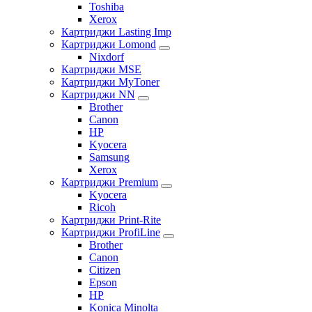
Toshiba
Xerox
Картриджи Lasting Imp
Картриджи Lomond
Nixdorf
Картриджи MSE
Картриджи MyToner
Картриджи NN
Brother
Canon
HP
Kyocera
Samsung
Xerox
Картриджи Premium
Kyocera
Ricoh
Картриджи Print-Rite
Картриджи ProfiLine
Brother
Canon
Citizen
Epson
HP
Konica Minolta