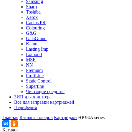
Samsung
Sharp
Toshiba
Xerox
Cactus PR
Colouring
G&G
GalaGrand
Katun
Lasting Imp
Lomond
MSE
NN
Premium
ProfiLine
Static Control
Superfine
Чистящие средства
ЗИП для принтера
Все для заправки картриджей
Периферия
Главная
Каталог товаров
Картриджи
HP 94A series
Каталог