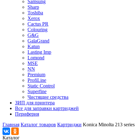
Samsung
Sharp
Toshiba
Xerox
Cactus PR
Colouring
G&G
GalaGrand
Katun
Lasting Imp
Lomond
MSE
NN
Premium
ProfiLine
Static Control
Superfine
Чистящие средства
ЗИП для принтера
Все для заправки картриджей
Периферия
Главная
Каталог товаров
Картриджи
Konica Minolta 213 series
Каталог