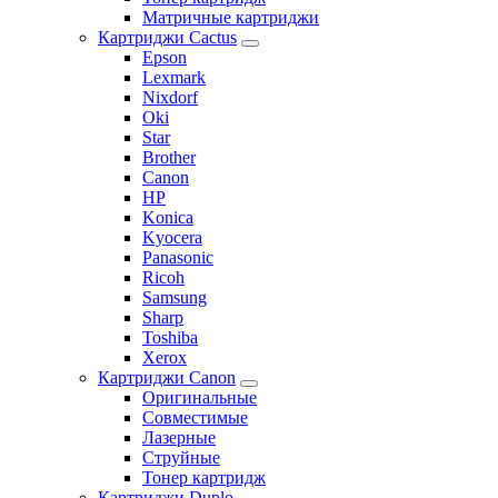
Матричные картриджи
Картриджи Cactus
Epson
Lexmark
Nixdorf
Oki
Star
Brother
Canon
HP
Konica
Kyocera
Panasonic
Ricoh
Samsung
Sharp
Toshiba
Xerox
Картриджи Canon
Оригинальные
Совместимые
Лазерные
Струйные
Тонер картридж
Картриджи Duplo