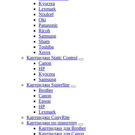
Kyocera
Lexmark
Nixdorf
Oki
Panasonic
Ricoh
Samsung
Sharp
Toshiba
Xerox
Картриджи Static Control
Canon
HP
Kyocera
Samsung
Картриджи Superfine
Brother
Canon
Epson
HP
Lexmark
Картриджи CopyRite
Картриджи по принтеру
Картриджи для Brother
Картриджи для Canon