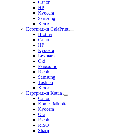
Canon
HP
Kyocera
Samsung
Xerox
Картриджи GalaPrint
Brother
Canon
HP
Kyocera
Lexmark
Oki
Panasonic
Ricoh
Samsung
Toshiba
Xerox
Картриджи Katun
Canon
Konica Minolta
Kyocera
Oki
Ricoh
RISO
Sharp