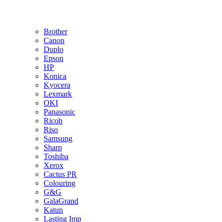
Brother
Canon
Duplo
Epson
HP
Konica
Kyocera
Lexmark
OKI
Panasonic
Ricoh
Riso
Samsung
Sharp
Toshiba
Xerox
Cactus PR
Colouring
G&G
GalaGrand
Katun
Lasting Imp