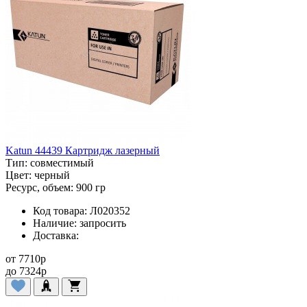
Katun 44439 Картридж лазерный
Тип:
совместимый
Цвет:
черный
Ресурс, объем:
900 гр
Код товара:
Л020352
Наличие:
запросить
Доставка:
от
7710
p
до
7324
p