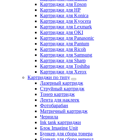
Картриджи для Epson
Картриджи для HP
Картриджи для Konica
Картриджи для Kyocera
Картриджи для Lexmark
Картриджи для OKI
Картриджи для Panasonic
Картриджи для Pantum
Картриджи для Ricoh
Картриджи для Samsung
Картриджи для Sharp
Картриджи для Toshiba
Картриджи для Xerox
Картриджи по типу
Лазерный картридж
Струйный картридж
Тонер картридж
Лента для наклеек
Фотобарабан
Матричный картридж
Чернила
Ink tank картриджи
Блок Imaging Unit
Бункер для сбора тонера
Бункер для сбора чернил