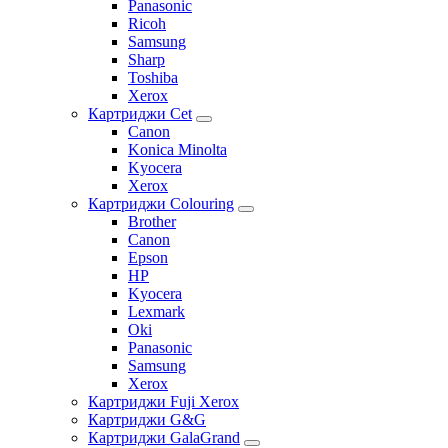
Panasonic
Ricoh
Samsung
Sharp
Toshiba
Xerox
Картриджи Cet
Canon
Konica Minolta
Kyocera
Xerox
Картриджи Colouring
Brother
Canon
Epson
HP
Kyocera
Lexmark
Oki
Panasonic
Samsung
Xerox
Картриджи Fuji Xerox
Картриджи G&G
Картриджи GalaGrand