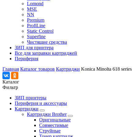
Lomond
MSE
NN
Premium
ProfiLine
Static Control
Superfine
Чистящие средства
ЗИП для принтера
Все для заправки картриджей
Периферия
Главная
Каталог товаров
Картриджи
Konica Minolta 618 series
Каталог
Фильтр
ЗИП принтеры
Периферия и аксессуары
Картриджи
Картриджи Brother
Оригинальные
Совместимые
Струйные
Тонер картридж