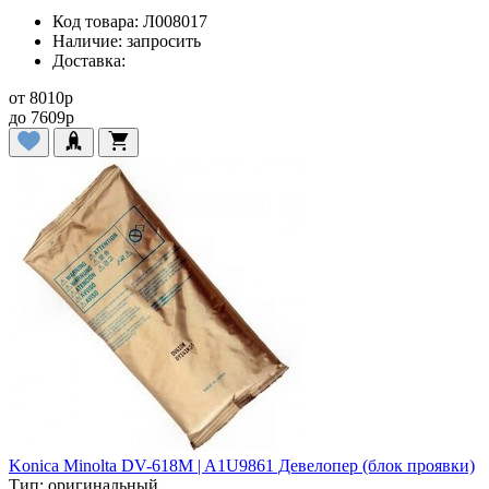
Код товара:
Л008017
Наличие:
запросить
Доставка:
от
8010
p
до
7609
p
Konica Minolta DV-618M | A1U9861 Девелопер (блок проявки)
Тип:
оригинальный