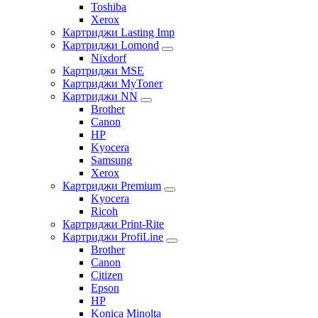
Toshiba
Xerox
Картриджи Lasting Imp
Картриджи Lomond
Nixdorf
Картриджи MSE
Картриджи MyToner
Картриджи NN
Brother
Canon
HP
Kyocera
Samsung
Xerox
Картриджи Premium
Kyocera
Ricoh
Картриджи Print-Rite
Картриджи ProfiLine
Brother
Canon
Citizen
Epson
HP
Konica Minolta