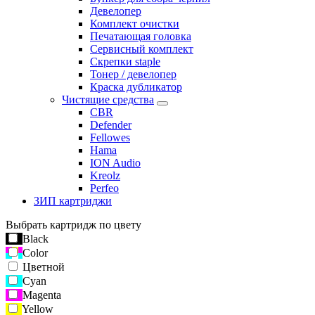
Девелопер
Комплект очистки
Печатающая головка
Сервисный комплект
Скрепки staple
Тонер / девелопер
Краска дубликатор
Чистящие средства
CBR
Defender
Fellowes
Hama
ION Audio
Kreolz
Perfeo
ЗИП картриджи
Выбрать картридж по цвету
Black
Color
Цветной
Cyan
Magenta
Yellow