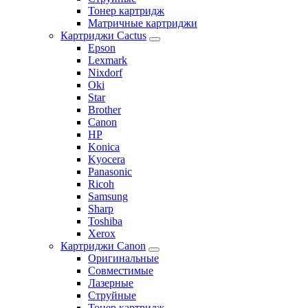
Тонер картридж
Матричные картриджи
Картриджи Cactus
Epson
Lexmark
Nixdorf
Oki
Star
Brother
Canon
HP
Konica
Kyocera
Panasonic
Ricoh
Samsung
Sharp
Toshiba
Xerox
Картриджи Canon
Оригинальные
Совместимые
Лазерные
Струйные
Тонер картридж