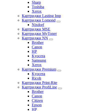
Sharp
Toshiba
Xerox
Картриджи Lasting Imp
Картриджи Lomond
Nixdorf
Картриджи MSE
Картриджи MyToner
Картриджи NN
Brother
Canon
HP
Kyocera
Samsung
Xerox
Картриджи Premium
Kyocera
Ricoh
Картриджи Print-Rite
Картриджи ProfiLine
Brother
Canon
Citizen
Epson
HP