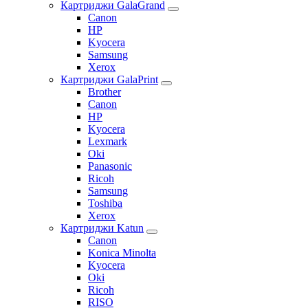
Картриджи GalaGrand
Canon
HP
Kyocera
Samsung
Xerox
Картриджи GalaPrint
Brother
Canon
HP
Kyocera
Lexmark
Oki
Panasonic
Ricoh
Samsung
Toshiba
Xerox
Картриджи Katun
Canon
Konica Minolta
Kyocera
Oki
Ricoh
RISO