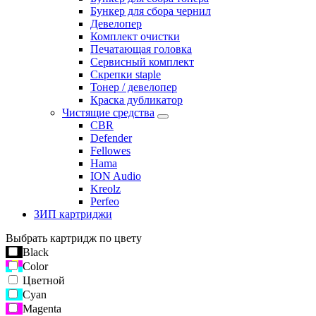
Бункер для сбора чернил
Девелопер
Комплект очистки
Печатающая головка
Сервисный комплект
Скрепки staple
Тонер / девелопер
Краска дубликатор
Чистящие средства
CBR
Defender
Fellowes
Hama
ION Audio
Kreolz
Perfeo
ЗИП картриджи
Выбрать картридж по цвету
Black
Color
Цветной
Cyan
Magenta