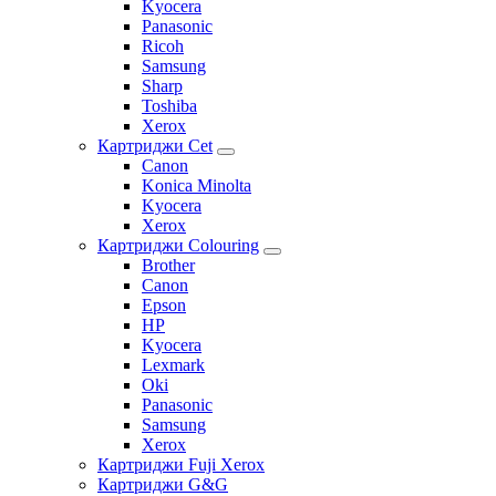
Kyocera
Panasonic
Ricoh
Samsung
Sharp
Toshiba
Xerox
Картриджи Cet
Canon
Konica Minolta
Kyocera
Xerox
Картриджи Colouring
Brother
Canon
Epson
HP
Kyocera
Lexmark
Oki
Panasonic
Samsung
Xerox
Картриджи Fuji Xerox
Картриджи G&G