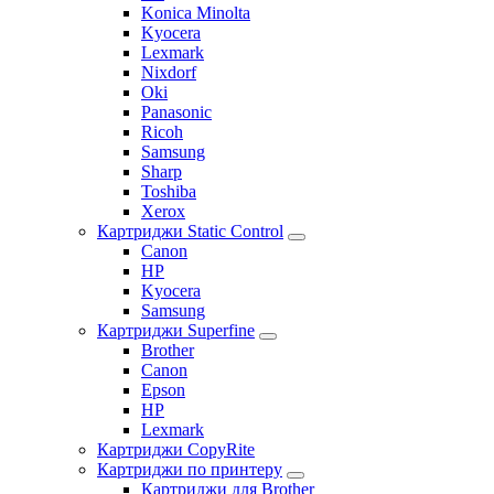
Konica Minolta
Kyocera
Lexmark
Nixdorf
Oki
Panasonic
Ricoh
Samsung
Sharp
Toshiba
Xerox
Картриджи Static Control
Canon
HP
Kyocera
Samsung
Картриджи Superfine
Brother
Canon
Epson
HP
Lexmark
Картриджи CopyRite
Картриджи по принтеру
Картриджи для Brother