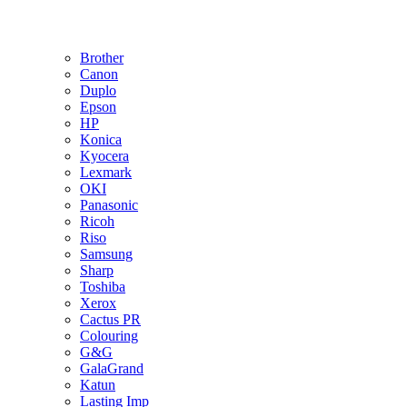
Brother
Canon
Duplo
Epson
HP
Konica
Kyocera
Lexmark
OKI
Panasonic
Ricoh
Riso
Samsung
Sharp
Toshiba
Xerox
Cactus PR
Colouring
G&G
GalaGrand
Katun
Lasting Imp