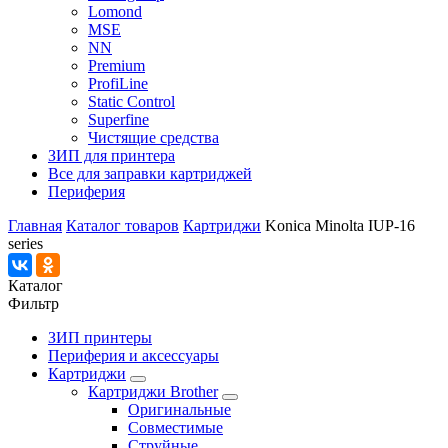
Lomond
MSE
NN
Premium
ProfiLine
Static Control
Superfine
Чистящие средства
ЗИП для принтера
Все для заправки картриджей
Периферия
Главная
Каталог товаров
Картриджи
Konica Minolta IUP-16
series
Каталог
Фильтр
ЗИП принтеры
Периферия и аксессуары
Картриджи
Картриджи Brother
Оригинальные
Совместимые
Струйные