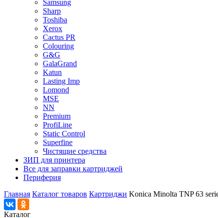
Samsung
Sharp
Toshiba
Xerox
Cactus PR
Colouring
G&G
GalaGrand
Katun
Lasting Imp
Lomond
MSE
NN
Premium
ProfiLine
Static Control
Superfine
Чистящие средства
ЗИП для принтера
Все для заправки картриджей
Периферия
Главная
Каталог товаров
Картриджи
Konica Minolta TNP 63 seri
Каталог