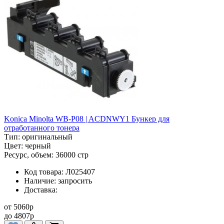
Konica Minolta WB-P08 | ACDNWY1 Бункер для
отработанного тонера
Тип:
оригинальный
Цвет:
черный
Ресурс, объем:
36000 стр
Код товара:
Л025407
Наличие:
запросить
Доставка:
от
5060
p
до
4807
p