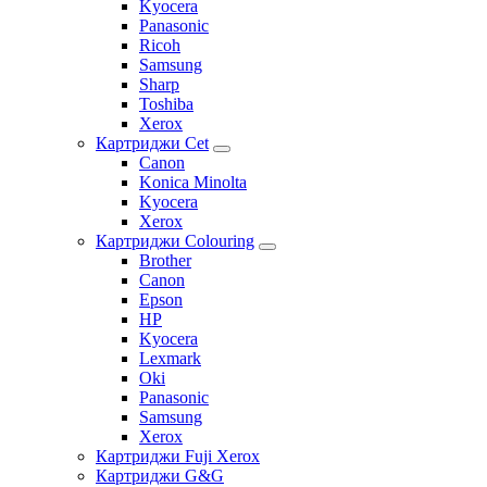
Kyocera
Panasonic
Ricoh
Samsung
Sharp
Toshiba
Xerox
Картриджи Cet
Canon
Konica Minolta
Kyocera
Xerox
Картриджи Colouring
Brother
Canon
Epson
HP
Kyocera
Lexmark
Oki
Panasonic
Samsung
Xerox
Картриджи Fuji Xerox
Картриджи G&G