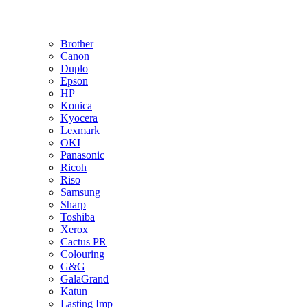
Brother
Canon
Duplo
Epson
HP
Konica
Kyocera
Lexmark
OKI
Panasonic
Ricoh
Riso
Samsung
Sharp
Toshiba
Xerox
Cactus PR
Colouring
G&G
GalaGrand
Katun
Lasting Imp