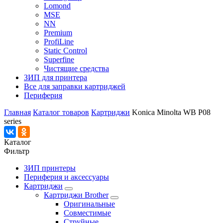
Lomond
MSE
NN
Premium
ProfiLine
Static Control
Superfine
Чистящие средства
ЗИП для принтера
Все для заправки картриджей
Периферия
Главная
Каталог товаров
Картриджи
Konica Minolta WB P08
series
Каталог
Фильтр
ЗИП принтеры
Периферия и аксессуары
Картриджи
Картриджи Brother
Оригинальные
Совместимые
Струйные