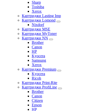
Sharp
Toshiba
Xerox
Картриджи Lasting Imp
Картриджи Lomond
Nixdorf
Картриджи MSE
Картриджи MyToner
Картриджи NN
Brother
Canon
HP
Kyocera
Samsung
Xerox
Картриджи Premium
Kyocera
Ricoh
Картриджи Print-Rite
Картриджи ProfiLine
Brother
Canon
Citizen
Epson
HP