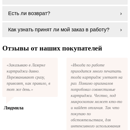
Заправка возможна. С
аналогами
этот
Есть ли возврат?
процесс проще, в случае с оригиналами
будет лучше обратиться к профессионалам.
Если картриджи Konica Minolta WB P08
В любом случае вы можете заправить
Как узнать принят ли мой заказ в работу?
series по какой-то причине вам не подошли,
картриджи Konica Minolta WB P08 series. У
мы при первом же обращении, в
нас можно купить все необходимое для
кратчайшие сроки вернём ваши деньги.
После размещения заказа на картриджи
заправки картриджей любой марки и для
Konica Minolta WB P08 series на указанную
Отзывы от наших покупателей
любых моделей принтеров.
вами электронную почту придёт письмо с
копией заказа. Это значит, что заказ получен
и мы позвоним вам так быстро, как это
«Заказываю в Лазерке
«Иногда по работе
возможно, чтобы оформить доставку. Если
картриджи давно.
приходится много печатать
вы не получили письмо с копией заказа,
пожалуйста, свяжитесь с нами через сервис
Перезванивают сразу,
тогда картридж улетает на
обратная связь, или позвоните.
привозят, как правило, в
раз. Помимо оригиналов
тот же день.»
попробовал совместимые
картриджи. Честно, под
микроскопом может кто-то
Людмила
и найдет отличия. Так что
покупаю по
обстоятельствам, для
интенсивного использования