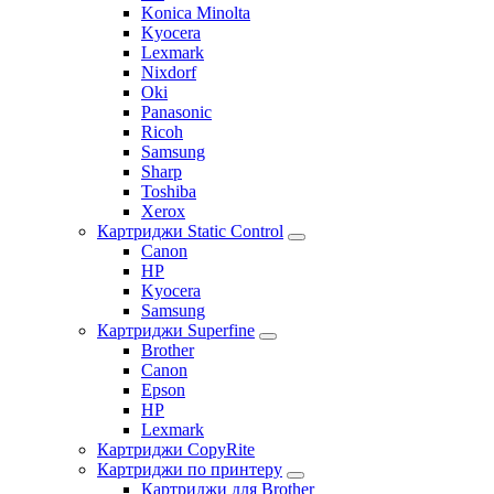
Konica Minolta
Kyocera
Lexmark
Nixdorf
Oki
Panasonic
Ricoh
Samsung
Sharp
Toshiba
Xerox
Картриджи Static Control
Canon
HP
Kyocera
Samsung
Картриджи Superfine
Brother
Canon
Epson
HP
Lexmark
Картриджи CopyRite
Картриджи по принтеру
Картриджи для Brother