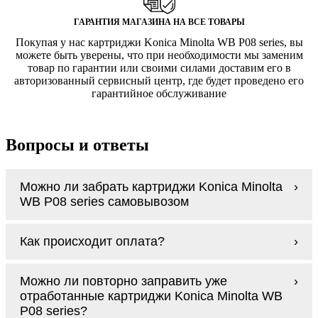
ГАРАНТИЯ МАГАЗИНА НА ВСЕ ТОВАРЫ
Покупая у нас картриджи Konica Minolta WB P08 series, вы
можете быть уверены, что при необходимости мы заменим
товар по гарантии или своими силами доставим его в
авторизованный сервисный центр, где будет проведено его
гарантийное обслуживание
Вопросы и ответы
Можно ли забрать картриджи Konica Minolta
WB P08 series самовывозом
У нас нет самовывоза, но мы быстро
Как происходит оплата?
доставим заказ и сделаем это бесплатно
при сумме покупок от 3000 рублей.
Оплачиваются картриджи Konica Minolta
Мы гарантируем цельность упаковки, когда
Можно ли повторно заправить уже
WB P08 series наличными курьеру при
доставляем Вам картриджи Konica Minolta
отработанные картриджи Konica Minolta WB
получении заказа.
WB P08 series
P08 series?