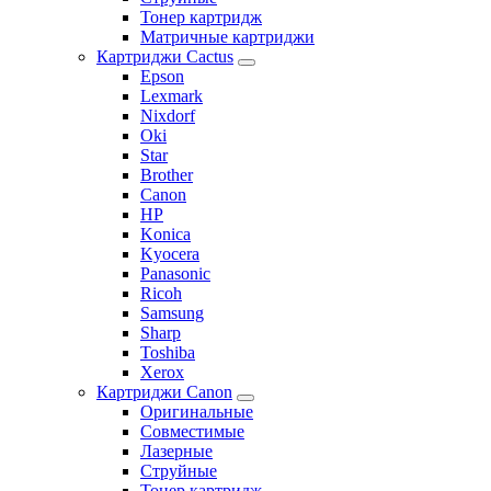
Тонер картридж
Матричные картриджи
Картриджи Cactus
Epson
Lexmark
Nixdorf
Oki
Star
Brother
Canon
HP
Konica
Kyocera
Panasonic
Ricoh
Samsung
Sharp
Toshiba
Xerox
Картриджи Canon
Оригинальные
Совместимые
Лазерные
Струйные
Тонер картридж