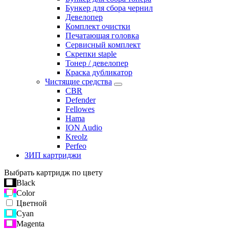
Бункер для сбора чернил
Девелопер
Комплект очистки
Печатающая головка
Сервисный комплект
Скрепки staple
Тонер / девелопер
Краска дубликатор
Чистящие средства
CBR
Defender
Fellowes
Hama
ION Audio
Kreolz
Perfeo
ЗИП картриджи
Выбрать картридж по цвету
Black
Color
Цветной
Cyan
Magenta