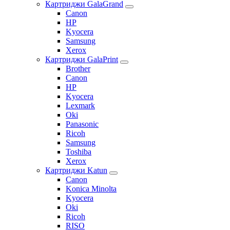
Картриджи GalaGrand
Canon
HP
Kyocera
Samsung
Xerox
Картриджи GalaPrint
Brother
Canon
HP
Kyocera
Lexmark
Oki
Panasonic
Ricoh
Samsung
Toshiba
Xerox
Картриджи Katun
Canon
Konica Minolta
Kyocera
Oki
Ricoh
RISO