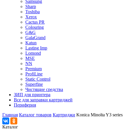
Samsung
Sharp
Toshiba
Xerox
Cactus PR
Colouring
G&G
GalaGrand
Katun
Lasting Imp
Lomond
MSE
NN
Premium
ProfiLine
Static Control
Superfine
Чистящие средства
ЗИП для принтера
Все для заправки картриджей
Периферия
Главная
Каталог товаров
Картриджи
Konica Minolta Y3 series
Каталог