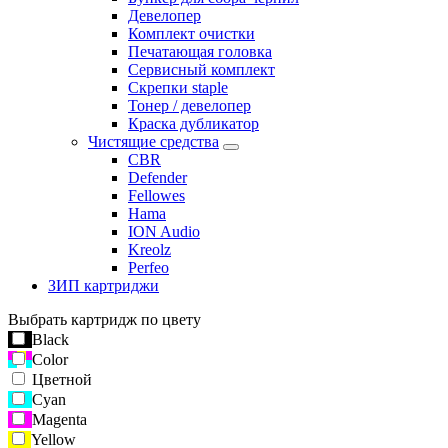
Девелопер
Комплект очистки
Печатающая головка
Сервисный комплект
Скрепки staple
Тонер / девелопер
Краска дубликатор
Чистящие средства
CBR
Defender
Fellowes
Hama
ION Audio
Kreolz
Perfeo
ЗИП картриджи
Выбрать картридж по цвету
Black
Color
Цветной
Cyan
Magenta
Yellow