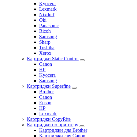
Kyocera
Lexmark
Nixdorf
Oki
Panasonic
Ricoh
Samsung
Sharp
Toshiba
Xerox
Картриджи Static Control
Canon
HP
Kyocera
Samsung
Картриджи Superfine
Brother
Canon
Epson
HP
Lexmark
Картриджи CopyRite
Картриджи по принтеру
Картриджи для Brother
Картриджи для Canon