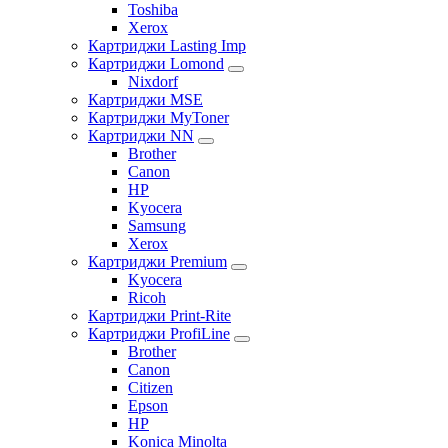
Toshiba
Xerox
Картриджи Lasting Imp
Картриджи Lomond
Nixdorf
Картриджи MSE
Картриджи MyToner
Картриджи NN
Brother
Canon
HP
Kyocera
Samsung
Xerox
Картриджи Premium
Kyocera
Ricoh
Картриджи Print-Rite
Картриджи ProfiLine
Brother
Canon
Citizen
Epson
HP
Konica Minolta