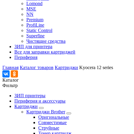
Lomond
MSE
NN
Premium
ProfiLine
Static Control
Superfine
Чистящие средства
ЗИП для принтера
Все для заправки картриджей
Периферия
Главная
Каталог товаров
Картриджи
Kyocera 12 series
Каталог
Фильтр
ЗИП принтеры
Периферия и аксессуары
Картриджи
Картриджи Brother
Оригинальные
Совместимые
Струйные
Тонер картридж