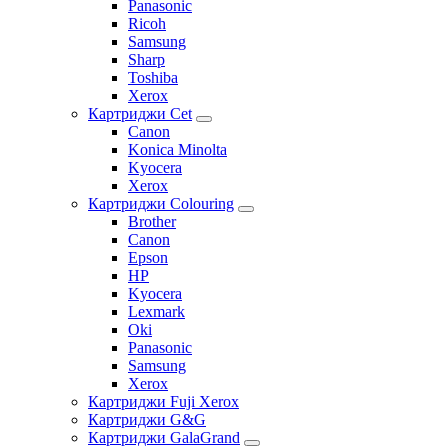
Panasonic
Ricoh
Samsung
Sharp
Toshiba
Xerox
Картриджи Cet
Canon
Konica Minolta
Kyocera
Xerox
Картриджи Colouring
Brother
Canon
Epson
HP
Kyocera
Lexmark
Oki
Panasonic
Samsung
Xerox
Картриджи Fuji Xerox
Картриджи G&G
Картриджи GalaGrand