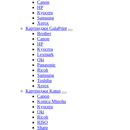
Canon
HP
Kyocera
Samsung
Xerox
Картриджи GalaPrint
Brother
Canon
HP
Kyocera
Lexmark
Oki
Panasonic
Ricoh
Samsung
Toshiba
Xerox
Картриджи Katun
Canon
Konica Minolta
Kyocera
Oki
Ricoh
RISO
Sharp