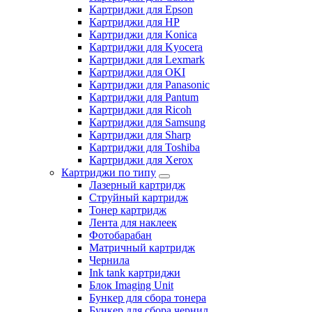
Картриджи для Epson
Картриджи для HP
Картриджи для Konica
Картриджи для Kyocera
Картриджи для Lexmark
Картриджи для OKI
Картриджи для Panasonic
Картриджи для Pantum
Картриджи для Ricoh
Картриджи для Samsung
Картриджи для Sharp
Картриджи для Toshiba
Картриджи для Xerox
Картриджи по типу
Лазерный картридж
Струйный картридж
Тонер картридж
Лента для наклеек
Фотобарабан
Матричный картридж
Чернила
Ink tank картриджи
Блок Imaging Unit
Бункер для сбора тонера
Бункер для сбора чернил