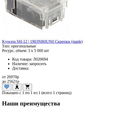
Kyocera SH-12 | 1903NB0UN0 Скрепки (staple)
Тип:
оригинальные
Ресурс, объем:
3 x 5 000 шт
Код товара:
Л020694
Наличие:
запросить
Доставка:
от
26970
p
до
25621
p
Показано с 1 по 1 из 1 (всего 1 страниц)
Наши преимущества