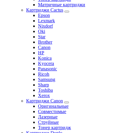
Матричные картриджи
Картриджи Cactus
Epson
Lexmark
Nixdorf
Oki
Star
Brother
Canon
HP
Konica
Kyocera
Panasonic
Ricoh
Samsung
Sharp
Toshiba
Xerox
Картриджи Canon
Оригинальные
Совместимые
Лазерные
Струйные
Тонер картридж
Картриджи Duplo