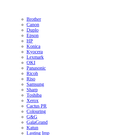
Brother
Canon
Duplo
Epson
HP
Konica
Kyocera
Lexmark
OKI
Panasonic
Ricoh
Riso
Samsung
Sharp
Toshiba
Xerox
Cactus PR
Colouring
G&G
GalaGrand
Katun
Lasting Imp