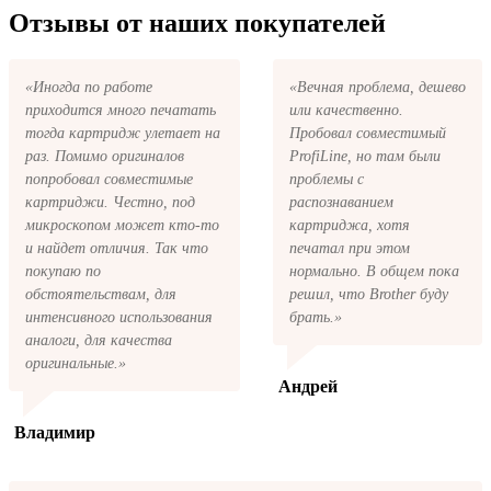
картриджей любой марки и для любых
Kyocera 12 series на указанную вами
Отзывы от наших покупателей
моделей принтеров.
электронную почту придёт письмо с копией
заказа. Это значит, что заказ получен и мы
позвоним вам так быстро, как это возможно,
«Иногда по работе
«Вечная проблема, дешево
чтобы оформить доставку. Если вы не
приходится много печатать
или качественно.
получили письмо с копией заказа,
пожалуйста, свяжитесь с нами через сервис
тогда картридж улетает на
Пробовал совместимый
обратная связь, или позвоните.
раз. Помимо оригиналов
ProfiLine, но там были
попробовал совместимые
проблемы с
картриджи. Честно, под
распознаванием
микроскопом может кто-то
картриджа, хотя
и найдет отличия. Так что
печатал при этом
покупаю по
нормально. В общем пока
обстоятельствам, для
решил, что Brother буду
интенсивного использования
брать.»
аналоги, для качества
оригинальные.»
Андрей
Владимир