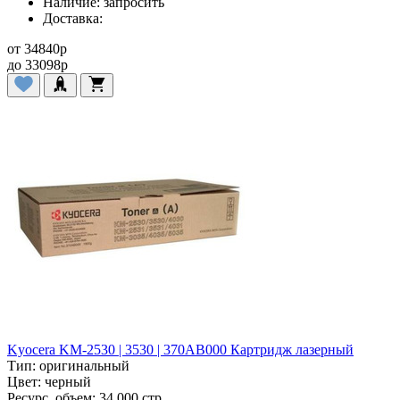
Наличие:
запросить
Доставка:
от
34840
p
до
33098
p
Kyocera KM-2530 | 3530 | 370AB000 Картридж лазерный
Тип:
оригинальный
Цвет:
черный
Ресурс, объем:
34 000 стр