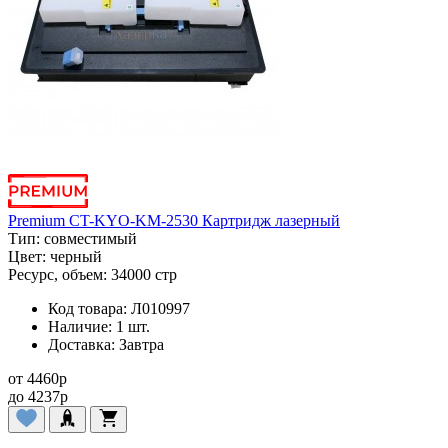
Premium CT-KYO-KM-2530 Картридж лазерный
Тип:
совместимый
Цвет:
черный
Ресурс, объем:
34000 стр
Код товара:
Л010997
Наличие:
1 шт.
Доставка:
Завтра
от
4460
p
до
4237
p