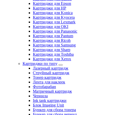
Картриджи для Epson
Картриджи для HP
Картриджи для Konica
Картриджи для Kyocera
Картриджи для Lexmark
Картриджи для OKI
Картриджи для Panasonic
Картриджи для Pantum
Картриджи для Ricoh
Картриджи для Samsung
Картриджи для Sharp
Картриджи для Toshiba
Картриджи для Xerox
Картриджи по типу
Лазерный картридж
Струйный картридж
Тонер картридж
Лента для наклеек
Фотобарабан
Матричный картридж
Чернила
Ink tank картриджи
Блок Imaging Unit
Бункер для сбора тонера
Бункер для сбора чернил