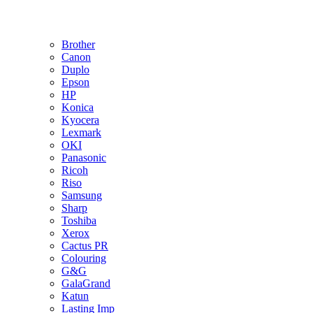
Brother
Canon
Duplo
Epson
HP
Konica
Kyocera
Lexmark
OKI
Panasonic
Ricoh
Riso
Samsung
Sharp
Toshiba
Xerox
Cactus PR
Colouring
G&G
GalaGrand
Katun
Lasting Imp