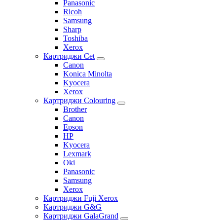
Panasonic
Ricoh
Samsung
Sharp
Toshiba
Xerox
Картриджи Cet
Canon
Konica Minolta
Kyocera
Xerox
Картриджи Colouring
Brother
Canon
Epson
HP
Kyocera
Lexmark
Oki
Panasonic
Samsung
Xerox
Картриджи Fuji Xerox
Картриджи G&G
Картриджи GalaGrand