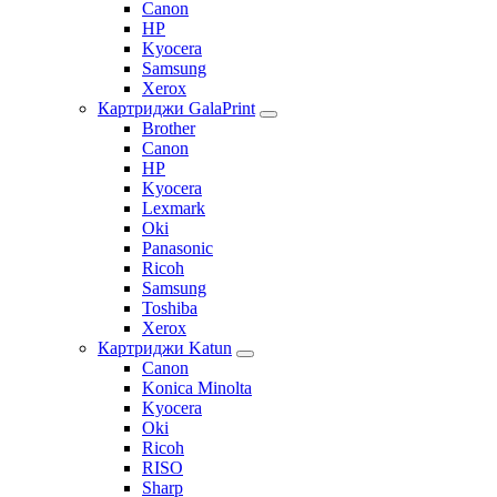
Canon
HP
Kyocera
Samsung
Xerox
Картриджи GalaPrint
Brother
Canon
HP
Kyocera
Lexmark
Oki
Panasonic
Ricoh
Samsung
Toshiba
Xerox
Картриджи Katun
Canon
Konica Minolta
Kyocera
Oki
Ricoh
RISO
Sharp