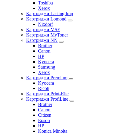
Toshiba
Xerox
Картриджи Lasting Imp
Картриджи Lomond
Nixdorf
Картриджи MSE
Картриджи MyToner
Картриджи NN
Brother
Canon
HP
Kyocera
Samsung
Xerox
Картриджи Premium
Kyocera
Ricoh
Картриджи Print-Rite
Картриджи ProfiLine
Brother
Canon
Citizen
Epson
HP
Konica Minolta