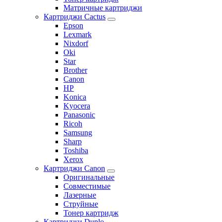
Матричные картриджи
Картриджи Cactus
Epson
Lexmark
Nixdorf
Oki
Star
Brother
Canon
HP
Konica
Kyocera
Panasonic
Ricoh
Samsung
Sharp
Toshiba
Xerox
Картриджи Canon
Оригинальные
Совместимые
Лазерные
Струйные
Тонер картридж
Картриджи Duplo