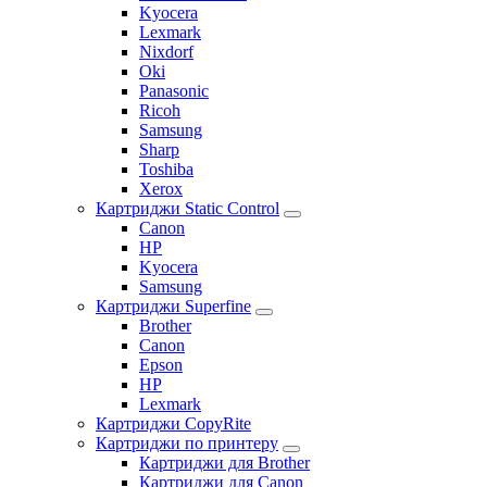
Kyocera
Lexmark
Nixdorf
Oki
Panasonic
Ricoh
Samsung
Sharp
Toshiba
Xerox
Картриджи Static Control
Canon
HP
Kyocera
Samsung
Картриджи Superfine
Brother
Canon
Epson
HP
Lexmark
Картриджи CopyRite
Картриджи по принтеру
Картриджи для Brother
Картриджи для Canon