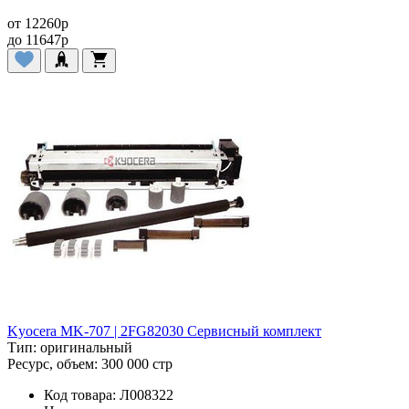
от
12260
p
до
11647
p
Kyocera MK-707 | 2FG82030 Сервисный комплект
Тип:
оригинальный
Ресурс, объем:
300 000 стр
Код товара:
Л008322