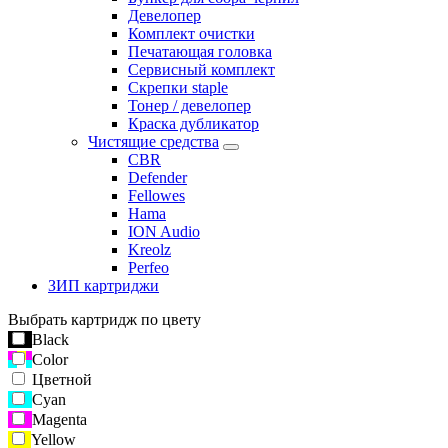
Девелопер
Комплект очистки
Печатающая головка
Сервисный комплект
Скрепки staple
Тонер / девелопер
Краска дубликатор
Чистящие средства
CBR
Defender
Fellowes
Hama
ION Audio
Kreolz
Perfeo
ЗИП картриджи
Выбрать картридж по цвету
Black
Color
Цветной
Cyan
Magenta
Yellow