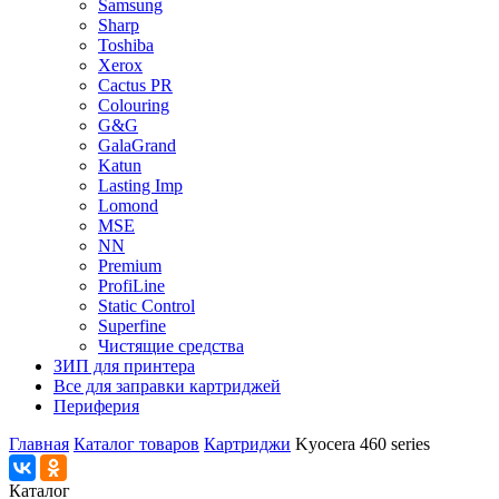
Samsung
Sharp
Toshiba
Xerox
Cactus PR
Colouring
G&G
GalaGrand
Katun
Lasting Imp
Lomond
MSE
NN
Premium
ProfiLine
Static Control
Superfine
Чистящие средства
ЗИП для принтера
Все для заправки картриджей
Периферия
Главная
Каталог товаров
Картриджи
Kyocera 460 series
Каталог