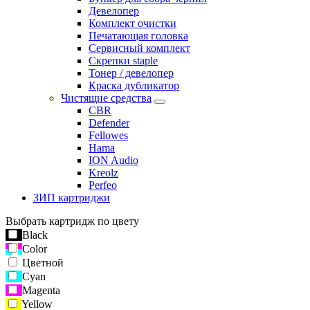
Девелопер
Комплект очистки
Печатающая головка
Сервисный комплект
Скрепки staple
Тонер / девелопер
Краска дубликатор
Чистящие средства
CBR
Defender
Fellowes
Hama
ION Audio
Kreolz
Perfeo
ЗИП картриджи
Выбрать картридж по цвету
Black
Color
Цветной
Cyan
Magenta
Yellow