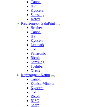
Canon
HP
Kyocera
Samsung
Xerox
Картриджи GalaPrint
Brother
Canon
HP
Kyocera
Lexmark
Oki
Panasonic
Ricoh
Samsung
Toshiba
Xerox
Картриджи Katun
Canon
Konica Minolta
Kyocera
Oki
Ricoh
RISO
Sharp