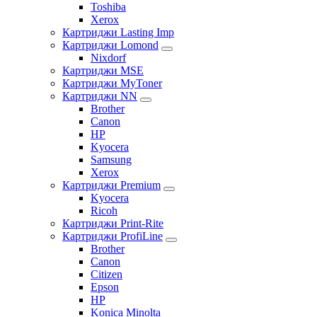
Toshiba
Xerox
Картриджи Lasting Imp
Картриджи Lomond
Nixdorf
Картриджи MSE
Картриджи MyToner
Картриджи NN
Brother
Canon
HP
Kyocera
Samsung
Xerox
Картриджи Premium
Kyocera
Ricoh
Картриджи Print-Rite
Картриджи ProfiLine
Brother
Canon
Citizen
Epson
HP
Konica Minolta