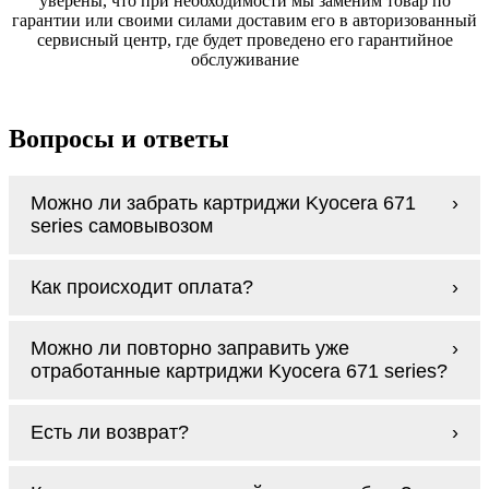
уверены, что при необходимости мы заменим товар по
гарантии или своими силами доставим его в авторизованный
сервисный центр, где будет проведено его гарантийное
обслуживание
Вопросы и ответы
Можно ли забрать картриджи Kyocera 671
series самовывозом
У нас нет самовывоза, но мы быстро
Как происходит оплата?
доставим заказ и сделаем это бесплатно
при сумме покупок от 3000 рублей.
Оплачиваются картриджи Kyocera 671
Мы гарантируем цельность упаковки, когда
Можно ли повторно заправить уже
series наличными курьеру при получении
доставляем Вам картриджи Kyocera 671
отработанные картриджи Kyocera 671 series?
заказа.
series
Заправка возможна. С
аналогами
этот
Есть ли возврат?
процесс проще, в случае с оригиналами
будет лучше обратиться к профессионалам.
Если картриджи Kyocera 671 series по
В любом случае вы можете заправить