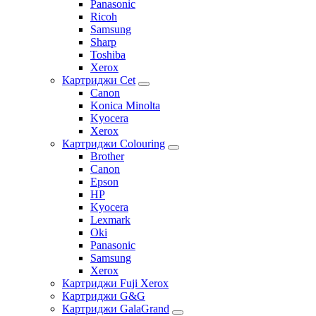
Panasonic
Ricoh
Samsung
Sharp
Toshiba
Xerox
Картриджи Cet
Canon
Konica Minolta
Kyocera
Xerox
Картриджи Colouring
Brother
Canon
Epson
HP
Kyocera
Lexmark
Oki
Panasonic
Samsung
Xerox
Картриджи Fuji Xerox
Картриджи G&G
Картриджи GalaGrand