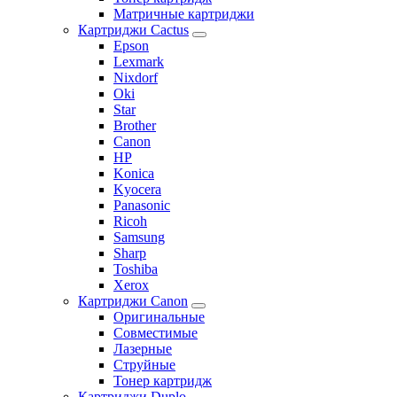
Матричные картриджи
Картриджи Cactus
Epson
Lexmark
Nixdorf
Oki
Star
Brother
Canon
HP
Konica
Kyocera
Panasonic
Ricoh
Samsung
Sharp
Toshiba
Xerox
Картриджи Canon
Оригинальные
Совместимые
Лазерные
Струйные
Тонер картридж
Картриджи Duplo