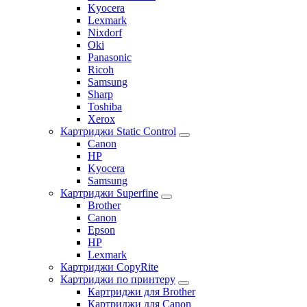
Kyocera
Lexmark
Nixdorf
Oki
Panasonic
Ricoh
Samsung
Sharp
Toshiba
Xerox
Картриджи Static Control
Canon
HP
Kyocera
Samsung
Картриджи Superfine
Brother
Canon
Epson
HP
Lexmark
Картриджи CopyRite
Картриджи по принтеру
Картриджи для Brother
Картриджи для Canon