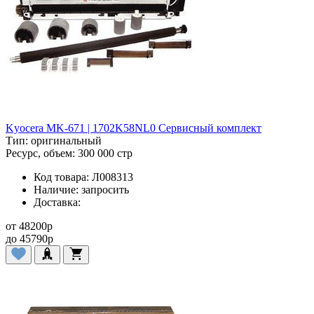
Kyocera MK-671 | 1702K58NL0 Сервисный комплект
Тип:
оригинальный
Ресурс, объем:
300 000 стр
Код товара:
Л008313
Наличие:
запросить
Доставка:
от
48200
p
до
45790
p