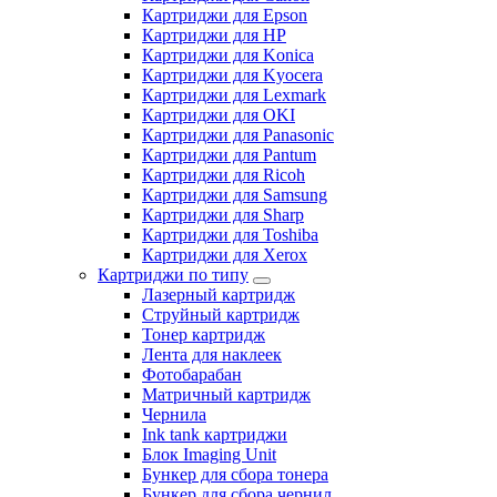
Картриджи для Epson
Картриджи для HP
Картриджи для Konica
Картриджи для Kyocera
Картриджи для Lexmark
Картриджи для OKI
Картриджи для Panasonic
Картриджи для Pantum
Картриджи для Ricoh
Картриджи для Samsung
Картриджи для Sharp
Картриджи для Toshiba
Картриджи для Xerox
Картриджи по типу
Лазерный картридж
Струйный картридж
Тонер картридж
Лента для наклеек
Фотобарабан
Матричный картридж
Чернила
Ink tank картриджи
Блок Imaging Unit
Бункер для сбора тонера
Бункер для сбора чернил