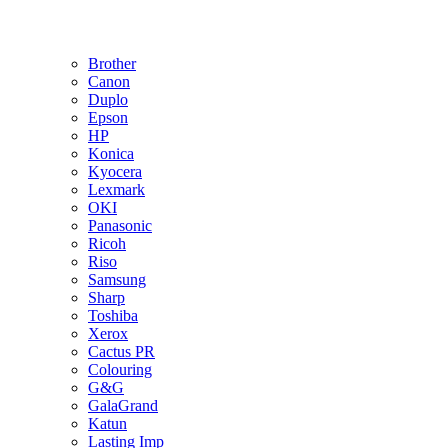
Brother
Canon
Duplo
Epson
HP
Konica
Kyocera
Lexmark
OKI
Panasonic
Ricoh
Riso
Samsung
Sharp
Toshiba
Xerox
Cactus PR
Colouring
G&G
GalaGrand
Katun
Lasting Imp