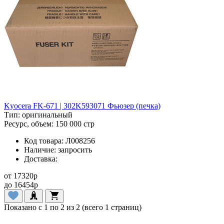
Kyocera FK-671 | 302K593071 Фьюзер (печка)
Тип:
оригинальный
Ресурс, объем:
150 000 стр
Код товара:
Л008256
Наличие:
запросить
Доставка:
от
17320
p
до
16454
p
Показано с 1 по 2 из 2 (всего 1 страниц)