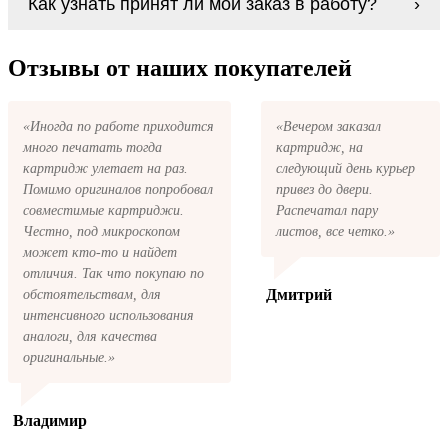
Как узнать принят ли мой заказ в работу?
какой-то причине вам не подошли, мы при
картриджи Kyocera 671 series. У нас можно
первом же обращении, в кратчайшие сроки
купить все необходимое для заправки
вернём ваши деньги.
После размещения заказа на картриджи
картриджей любой марки и для любых
Kyocera 671 series на указанную вами
Отзывы от наших покупателей
моделей принтеров.
электронную почту придёт письмо с копией
заказа. Это значит, что заказ получен и мы
позвоним вам так быстро, как это возможно,
«Иногда по работе приходится
«Вечером заказал
чтобы оформить доставку. Если вы не
много печатать тогда
картридж, на
получили письмо с копией заказа,
пожалуйста, свяжитесь с нами через сервис
картридж улетает на раз.
следующий день курьер
обратная связь, или позвоните.
Помимо оригиналов попробовал
привез до двери.
совместимые картриджи.
Распечатал пару
Честно, под микроскопом
листов, все четко.»
может кто-то и найдет
отличия. Так что покупаю по
Дмитрий
обстоятельствам, для
интенсивного использования
аналоги, для качества
оригинальные.»
Владимир