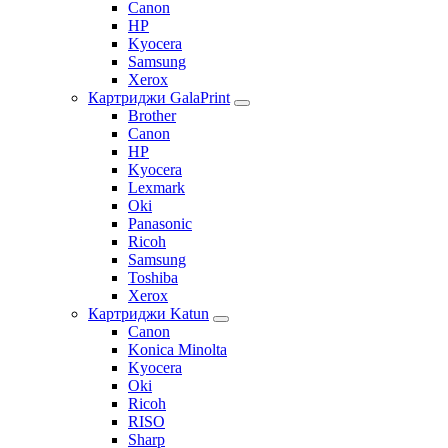
Canon
HP
Kyocera
Samsung
Xerox
Картриджи GalaPrint
Brother
Canon
HP
Kyocera
Lexmark
Oki
Panasonic
Ricoh
Samsung
Toshiba
Xerox
Картриджи Katun
Canon
Konica Minolta
Kyocera
Oki
Ricoh
RISO
Sharp