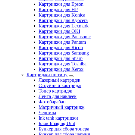
Картриджи для Epson
Картриджи для HP
Картриджи для Konica
Картриджи для Kyocera
Картриджи для Lexmark
Картриджи для OKI
Картриджи для Panasonic
Картриджи для Pantum
Картриджи для Ricoh
Картриджи для Samsung
Картриджи для Sharp
Картриджи для Toshiba
Картриджи для Xerox
Картриджи по типу
Лазерный картридж
Струйный картридж
Тонер картридж
Лента для наклеек
Фотобарабан
Матричный картридж
Чернила
Ink tank картриджи
Блок Imaging Unit
Бункер для сбора тонера
Бункер для сбора чернил