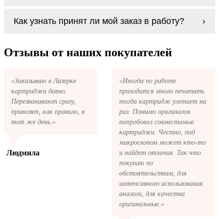
будет лучше обратиться к профессионалам.
Если картриджи Lexmark 52D5 series по
В любом случае вы можете заправить
Как узнать принят ли мой заказ в работу?
какой-то причине вам не подошли, мы при
картриджи Lexmark 52D5 series. У нас
первом же обращении, в кратчайшие сроки
можно купить все необходимое для
вернём ваши деньги.
После размещения заказа на картриджи
заправки картриджей любой марки и для
Lexmark 52D5 series на указанную вами
Отзывы от наших покупателей
любых моделей принтеров.
электронную почту придёт письмо с копией
заказа. Это значит, что заказ получен и мы
позвоним вам так быстро, как это возможно,
«Заказываю в Лазерке
«Иногда по работе
чтобы оформить доставку. Если вы не
картриджи давно.
приходится много печатать
получили письмо с копией заказа,
пожалуйста, свяжитесь с нами через сервис
Перезванивают сразу,
тогда картридж улетает на
обратная связь, или позвоните.
привозят, как правило, в
раз. Помимо оригиналов
тот же день.»
попробовал совместимые
картриджи. Честно, под
микроскопом может кто-то
Людмила
и найдет отличия. Так что
покупаю по
обстоятельствам, для
интенсивного использования
аналоги, для качества
оригинальные.»