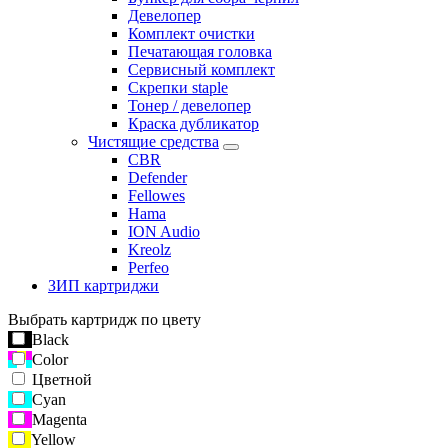
Девелопер
Комплект очистки
Печатающая головка
Сервисный комплект
Скрепки staple
Тонер / девелопер
Краска дубликатор
Чистящие средства
CBR
Defender
Fellowes
Hama
ION Audio
Kreolz
Perfeo
ЗИП картриджи
Выбрать картридж по цвету
Black
Color
Цветной
Cyan
Magenta
Yellow