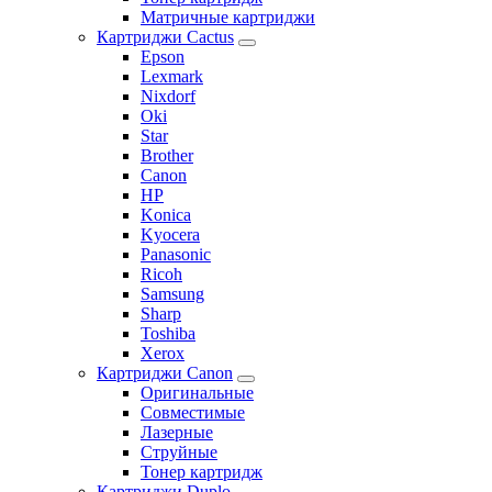
Матричные картриджи
Картриджи Cactus
Epson
Lexmark
Nixdorf
Oki
Star
Brother
Canon
HP
Konica
Kyocera
Panasonic
Ricoh
Samsung
Sharp
Toshiba
Xerox
Картриджи Canon
Оригинальные
Совместимые
Лазерные
Струйные
Тонер картридж
Картриджи Duplo