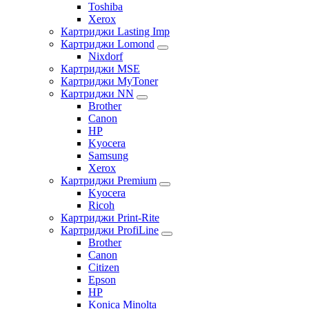
Toshiba
Xerox
Картриджи Lasting Imp
Картриджи Lomond
Nixdorf
Картриджи MSE
Картриджи MyToner
Картриджи NN
Brother
Canon
HP
Kyocera
Samsung
Xerox
Картриджи Premium
Kyocera
Ricoh
Картриджи Print-Rite
Картриджи ProfiLine
Brother
Canon
Citizen
Epson
HP
Konica Minolta