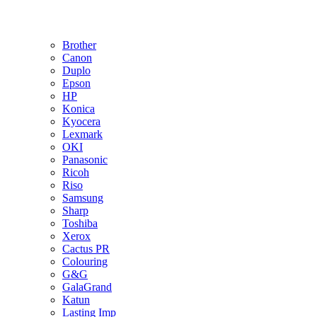
Brother
Canon
Duplo
Epson
HP
Konica
Kyocera
Lexmark
OKI
Panasonic
Ricoh
Riso
Samsung
Sharp
Toshiba
Xerox
Cactus PR
Colouring
G&G
GalaGrand
Katun
Lasting Imp