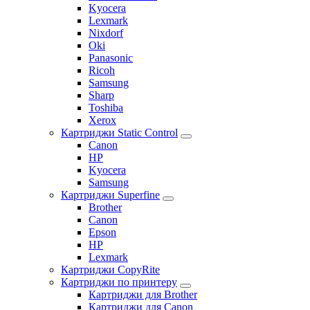
Kyocera
Lexmark
Nixdorf
Oki
Panasonic
Ricoh
Samsung
Sharp
Toshiba
Xerox
Картриджи Static Control
Canon
HP
Kyocera
Samsung
Картриджи Superfine
Brother
Canon
Epson
HP
Lexmark
Картриджи CopyRite
Картриджи по принтеру
Картриджи для Brother
Картриджи для Canon