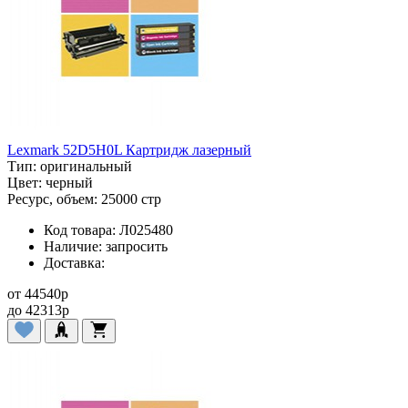
Lexmark 52D5H0L Картридж лазерный
Тип:
оригинальный
Цвет:
черный
Ресурс, объем:
25000 стр
Код товара:
Л025480
Наличие:
запросить
Доставка:
от
44540
p
до
42313
p