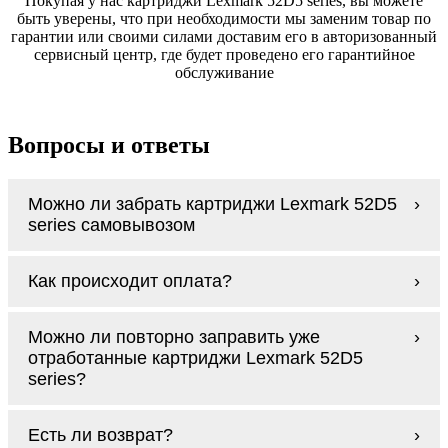
Покупая у нас картриджи Lexmark 52D5 series, вы можете
быть уверены, что при необходимости мы заменим товар по
гарантии или своими силами доставим его в авторизованный
сервисный центр, где будет проведено его гарантийное
обслуживание
Вопросы и ответы
Можно ли забрать картриджи Lexmark 52D5
series самовывозом
У нас нет самовывоза, но мы быстро
Как происходит оплата?
доставим заказ и сделаем это бесплатно
при сумме покупок от 3000 рублей.
Оплачиваются картриджи Lexmark 52D5
Мы гарантируем цельность упаковки, когда
Можно ли повторно заправить уже
series наличными курьеру при получении
доставляем Вам картриджи Lexmark 52D5
отработанные картриджи Lexmark 52D5
заказа.
series
series?
Заправка возможна. С
аналогами
этот
Есть ли возврат?
процесс проще, в случае с оригиналами