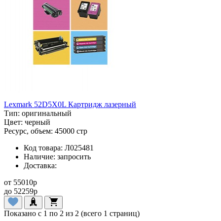
Lexmark 52D5X0L Картридж лазерный
Тип:
оригинальный
Цвет:
черный
Ресурс, объем:
45000 стр
Код товара:
Л025481
Наличие:
запросить
Доставка:
от
55010
p
до
52259
p
Показано с 1 по 2 из 2 (всего 1 страниц)