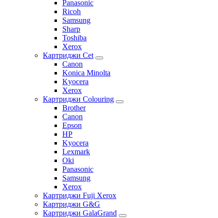
Panasonic
Ricoh
Samsung
Sharp
Toshiba
Xerox
Картриджи Cet
Canon
Konica Minolta
Kyocera
Xerox
Картриджи Colouring
Brother
Canon
Epson
HP
Kyocera
Lexmark
Oki
Panasonic
Samsung
Xerox
Картриджи Fuji Xerox
Картриджи G&G
Картриджи GalaGrand