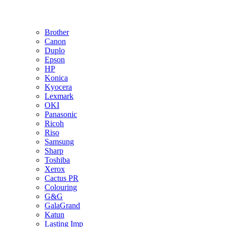
Brother
Canon
Duplo
Epson
HP
Konica
Kyocera
Lexmark
OKI
Panasonic
Ricoh
Riso
Samsung
Sharp
Toshiba
Xerox
Cactus PR
Colouring
G&G
GalaGrand
Katun
Lasting Imp