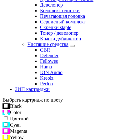
Девелопер
Комплект очистки
Печатающая головка
Сервисный комплект
Скрепки staple
Тонер / девелопер
Краска дубликатор
Чистящие средства
CBR
Defender
Fellowes
Hama
ION Audio
Kreolz
Perfeo
ЗИП картриджи
Выбрать картридж по цвету
Black
Color
Цветной
Cyan
Magenta
Yellow