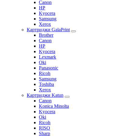
Canon
HP
Kyocera
Samsung
Xerox
Картриджи GalaPrint
Brother
Canon
HP
Kyocera
Lexmark
Oki
Panasonic
Ricoh
Samsung
Toshiba
Xerox
Картриджи Katun
Canon
Konica Minolta
Kyocera
Oki
Ricoh
RISO
Sharp