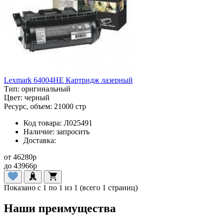
Lexmark 64004HE Картридж лазерный
Тип:
оригинальный
Цвет:
черный
Ресурс, объем:
21000 стр
Код товара:
Л025491
Наличие:
запросить
Доставка:
от
46280
p
до
43966
p
Показано с 1 по 1 из 1 (всего 1 страниц)
Наши преимущества