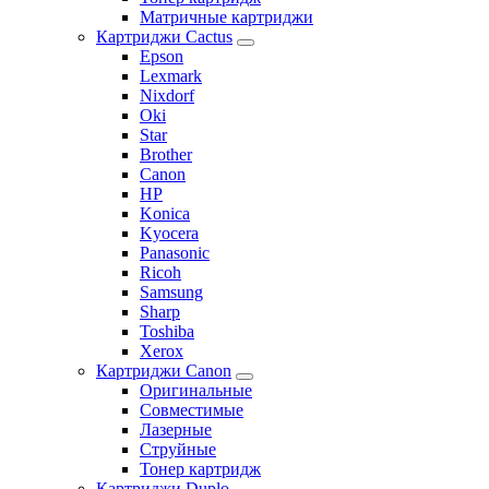
Матричные картриджи
Картриджи Cactus
Epson
Lexmark
Nixdorf
Oki
Star
Brother
Canon
HP
Konica
Kyocera
Panasonic
Ricoh
Samsung
Sharp
Toshiba
Xerox
Картриджи Canon
Оригинальные
Совместимые
Лазерные
Струйные
Тонер картридж
Картриджи Duplo