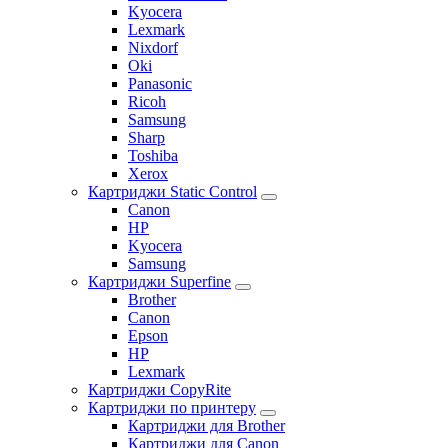
Kyocera
Lexmark
Nixdorf
Oki
Panasonic
Ricoh
Samsung
Sharp
Toshiba
Xerox
Картриджи Static Control
Canon
HP
Kyocera
Samsung
Картриджи Superfine
Brother
Canon
Epson
HP
Lexmark
Картриджи CopyRite
Картриджи по принтеру
Картриджи для Brother
Картриджи для Canon