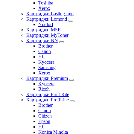
Toshiba
Xerox
Картриджи Lasting Imp
Картриджи Lomond
Nixdorf
Картриджи MSE
Картриджи MyToner
Картриджи NN
Brother
Canon
HP
Kyocera
Samsung
Xerox
Картриджи Premium
Kyocera
Ricoh
Картриджи Print-Rite
Картриджи ProfiLine
Brother
Canon
Citizen
Epson
HP
Konica Minolta