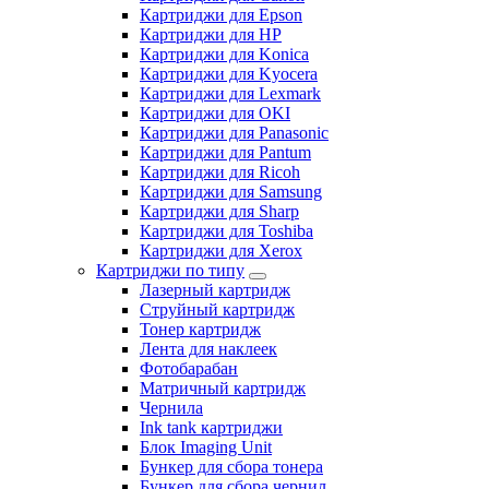
Картриджи для Epson
Картриджи для HP
Картриджи для Konica
Картриджи для Kyocera
Картриджи для Lexmark
Картриджи для OKI
Картриджи для Panasonic
Картриджи для Pantum
Картриджи для Ricoh
Картриджи для Samsung
Картриджи для Sharp
Картриджи для Toshiba
Картриджи для Xerox
Картриджи по типу
Лазерный картридж
Струйный картридж
Тонер картридж
Лента для наклеек
Фотобарабан
Матричный картридж
Чернила
Ink tank картриджи
Блок Imaging Unit
Бункер для сбора тонера
Бункер для сбора чернил