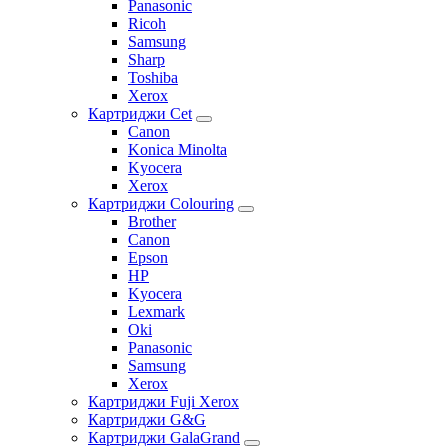
Panasonic
Ricoh
Samsung
Sharp
Toshiba
Xerox
Картриджи Cet
Canon
Konica Minolta
Kyocera
Xerox
Картриджи Colouring
Brother
Canon
Epson
HP
Kyocera
Lexmark
Oki
Panasonic
Samsung
Xerox
Картриджи Fuji Xerox
Картриджи G&G
Картриджи GalaGrand