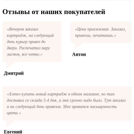
купить все необходимое для заправки
вернём ваши деньги.
После размещения заказа на картриджи
картриджей любой марки и для любых
Lexmark 640 series на указанную вами
Отзывы от наших покупателей
моделей принтеров.
электронную почту придёт письмо с копией
заказа. Это значит, что заказ получен и мы
позвоним вам так быстро, как это возможно,
«Вечером заказал
«Цена приемлемая. Заказал,
чтобы оформить доставку. Если вы не
картридж, на следующий
привезли, печатаешь.»
получили письмо с копией заказа,
пожалуйста, свяжитесь с нами через сервис
день курьер привез до
обратная связь, или позвоните.
двери. Распечатал пару
Антон
листов, все четко.»
Дмитрий
«Хотел купить новый картридж в одном магазине, но там
доставка со склада 3-4 дня, а мне срочно надо было. Тут заказал
и на следующий день привезли. Мне нравится насыщенность
цвета.»
Евгений