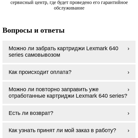
сервисный центр, где будет проведено его гарантийное
обслуживание
Вопросы и ответы
Можно ли забрать картриджи Lexmark 640
series самовывозом
У нас нет самовывоза, но мы быстро
Как происходит оплата?
доставим заказ и сделаем это бесплатно
при сумме покупок от 3000 рублей.
Оплачиваются картриджи Lexmark 640
Мы гарантируем цельность упаковки, когда
Можно ли повторно заправить уже
series наличными курьеру при получении
доставляем Вам картриджи Lexmark 640
отработанные картриджи Lexmark 640 series?
заказа.
series
Заправка возможна. С
аналогами
этот
Есть ли возврат?
процесс проще, в случае с оригиналами
будет лучше обратиться к профессионалам.
Если картриджи Lexmark 640 series по
В любом случае вы можете заправить
Как узнать принят ли мой заказ в работу?
какой-то причине вам не подошли, мы при
картриджи Lexmark 640 series. У нас можно
первом же обращении, в кратчайшие сроки