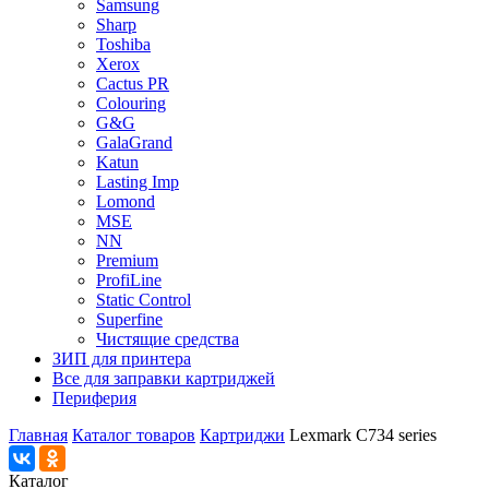
Samsung
Sharp
Toshiba
Xerox
Cactus PR
Colouring
G&G
GalaGrand
Katun
Lasting Imp
Lomond
MSE
NN
Premium
ProfiLine
Static Control
Superfine
Чистящие средства
ЗИП для принтера
Все для заправки картриджей
Периферия
Главная
Каталог товаров
Картриджи
Lexmark C734 series
Каталог