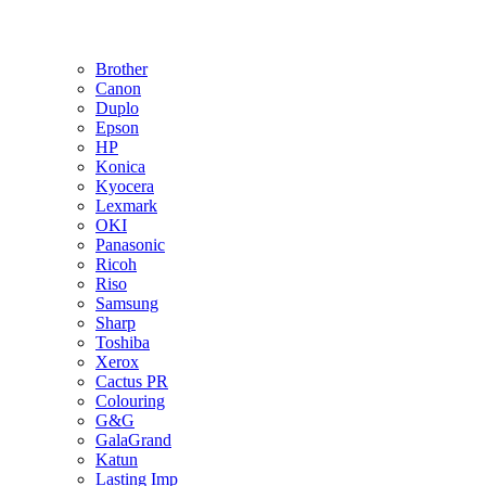
Brother
Canon
Duplo
Epson
HP
Konica
Kyocera
Lexmark
OKI
Panasonic
Ricoh
Riso
Samsung
Sharp
Toshiba
Xerox
Cactus PR
Colouring
G&G
GalaGrand
Katun
Lasting Imp