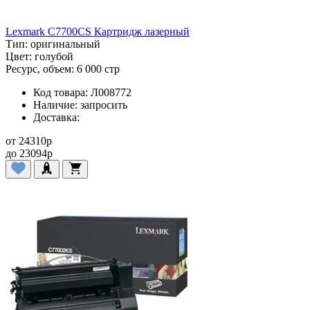
Lexmark C7700CS Картридж лазерный
Тип:
оригинальный
Цвет:
голубой
Ресурс, объем:
6 000 стр
Код товара:
Л008772
Наличие:
запросить
Доставка:
от
24310
p
до
23094
p