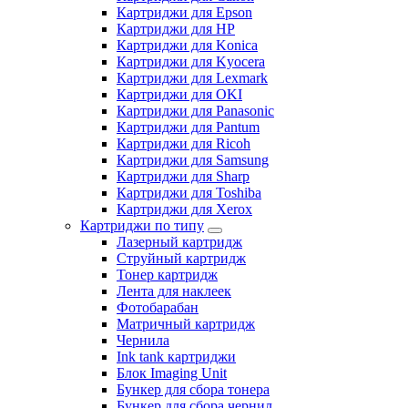
Картриджи для Epson
Картриджи для HP
Картриджи для Konica
Картриджи для Kyocera
Картриджи для Lexmark
Картриджи для OKI
Картриджи для Panasonic
Картриджи для Pantum
Картриджи для Ricoh
Картриджи для Samsung
Картриджи для Sharp
Картриджи для Toshiba
Картриджи для Xerox
Картриджи по типу
Лазерный картридж
Струйный картридж
Тонер картридж
Лента для наклеек
Фотобарабан
Матричный картридж
Чернила
Ink tank картриджи
Блок Imaging Unit
Бункер для сбора тонера
Бункер для сбора чернил