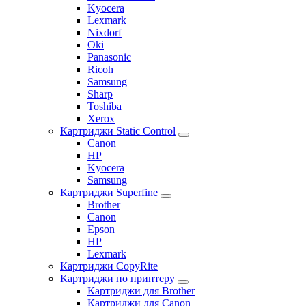
Kyocera
Lexmark
Nixdorf
Oki
Panasonic
Ricoh
Samsung
Sharp
Toshiba
Xerox
Картриджи Static Control
Canon
HP
Kyocera
Samsung
Картриджи Superfine
Brother
Canon
Epson
HP
Lexmark
Картриджи CopyRite
Картриджи по принтеру
Картриджи для Brother
Картриджи для Canon