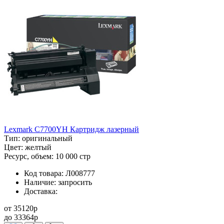
Lexmark C7700YH Картридж лазерный
Тип:
оригинальный
Цвет:
желтый
Ресурс, объем:
10 000 стр
Код товара:
Л008777
Наличие:
запросить
Доставка:
от
35120
p
до
33364
p