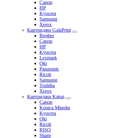
Canon
HP
Kyocera
Samsung
Xerox
Картриджи GalaPrint
Brother
Canon
HP
Kyocera
Lexmark
Oki
Panasonic
Ricoh
Samsung
Toshiba
Xerox
Картриджи Katun
Canon
Konica Minolta
Kyocera
Oki
Ricoh
RISO
Sharp