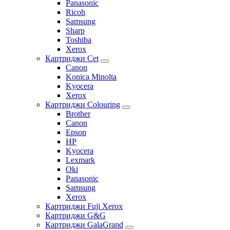
Panasonic
Ricoh
Samsung
Sharp
Toshiba
Xerox
Картриджи Cet
Canon
Konica Minolta
Kyocera
Xerox
Картриджи Colouring
Brother
Canon
Epson
HP
Kyocera
Lexmark
Oki
Panasonic
Samsung
Xerox
Картриджи Fuji Xerox
Картриджи G&G
Картриджи GalaGrand