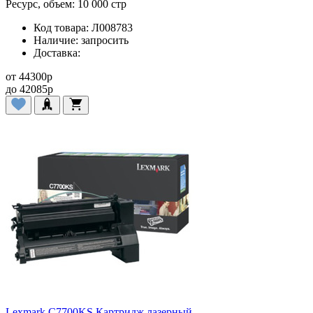
Ресурс, объем:
10 000 стр
Код товара:
Л008783
Наличие:
запросить
Доставка:
от
44300
p
до
42085
p
Lexmark C7700KS Картридж лазерный