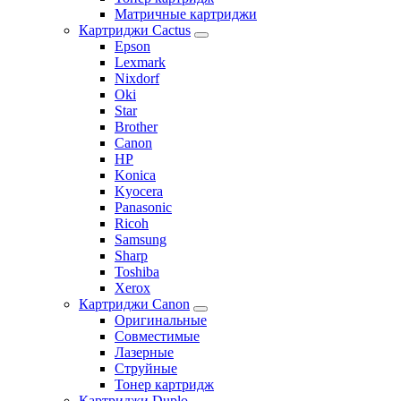
Матричные картриджи
Картриджи Cactus
Epson
Lexmark
Nixdorf
Oki
Star
Brother
Canon
HP
Konica
Kyocera
Panasonic
Ricoh
Samsung
Sharp
Toshiba
Xerox
Картриджи Canon
Оригинальные
Совместимые
Лазерные
Струйные
Тонер картридж
Картриджи Duplo