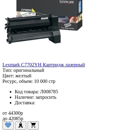
Lexmark C7702YH Картридж лазерный
Тип:
оригинальный
Цвет:
желтый
Ресурс, объем:
10 000 стр
Код товара:
Л008785
Наличие:
запросить
Доставка:
от
44300
p
до
42085
p