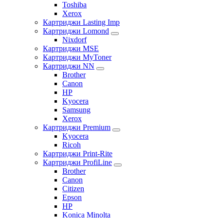
Toshiba
Xerox
Картриджи Lasting Imp
Картриджи Lomond
Nixdorf
Картриджи MSE
Картриджи MyToner
Картриджи NN
Brother
Canon
HP
Kyocera
Samsung
Xerox
Картриджи Premium
Kyocera
Ricoh
Картриджи Print-Rite
Картриджи ProfiLine
Brother
Canon
Citizen
Epson
HP
Konica Minolta