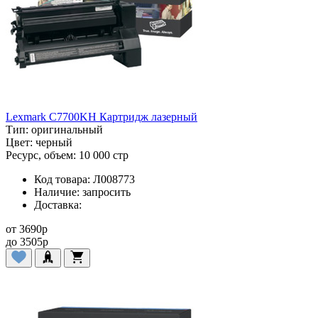
Lexmark C7700KH Картридж лазерный
Тип:
оригинальный
Цвет:
черный
Ресурс, объем:
10 000 стр
Код товара:
Л008773
Наличие:
запросить
Доставка:
от
3690
p
до
3505
p