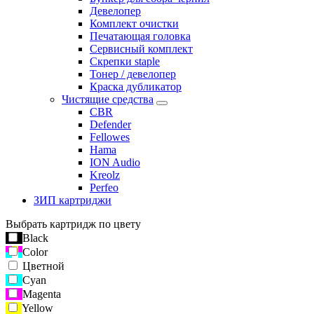
Девелопер
Комплект очистки
Печатающая головка
Сервисный комплект
Скрепки staple
Тонер / девелопер
Краска дубликатор
Чистящие средства
CBR
Defender
Fellowes
Hama
ION Audio
Kreolz
Perfeo
ЗИП картриджи
Выбрать картридж по цвету
Black
Color
Цветной
Cyan
Magenta
Yellow