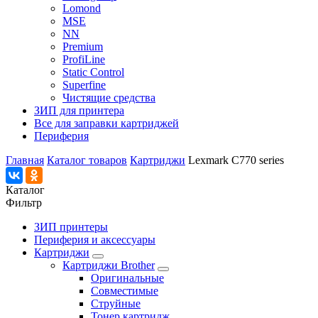
Lomond
MSE
NN
Premium
ProfiLine
Static Control
Superfine
Чистящие средства
ЗИП для принтера
Все для заправки картриджей
Периферия
Главная
Каталог товаров
Картриджи
Lexmark C770 series
Каталог
Фильтр
ЗИП принтеры
Периферия и аксессуары
Картриджи
Картриджи Brother
Оригинальные
Совместимые
Струйные
Тонер картридж