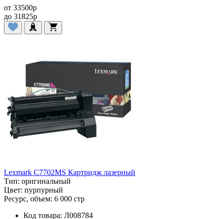
от
33500
p
до
31825
p
Lexmark C7702MS Картридж лазерный
Тип:
оригинальный
Цвет:
пурпурный
Ресурс, объем:
6 000 стр
Код товара:
Л008784