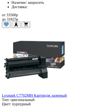
Наличие:
запросить
Доставка:
от
33500
p
до
31825
p
Lexmark C7702MH Картридж лазерный
Тип:
оригинальный
Цвет:
пурпурный