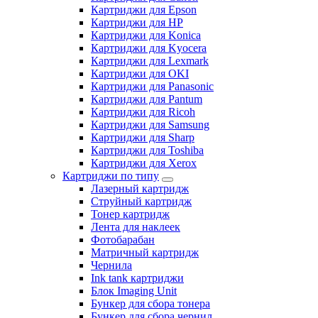
Картриджи для Epson
Картриджи для HP
Картриджи для Konica
Картриджи для Kyocera
Картриджи для Lexmark
Картриджи для OKI
Картриджи для Panasonic
Картриджи для Pantum
Картриджи для Ricoh
Картриджи для Samsung
Картриджи для Sharp
Картриджи для Toshiba
Картриджи для Xerox
Картриджи по типу
Лазерный картридж
Струйный картридж
Тонер картридж
Лента для наклеек
Фотобарабан
Матричный картридж
Чернила
Ink tank картриджи
Блок Imaging Unit
Бункер для сбора тонера
Бункер для сбора чернил