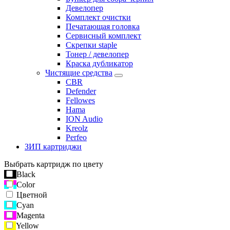
Девелопер
Комплект очистки
Печатающая головка
Сервисный комплект
Скрепки staple
Тонер / девелопер
Краска дубликатор
Чистящие средства
CBR
Defender
Fellowes
Hama
ION Audio
Kreolz
Perfeo
ЗИП картриджи
Выбрать картридж по цвету
Black
Color
Цветной
Cyan
Magenta
Yellow