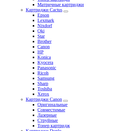
Матричные картриджи
Картриджи Cactus
Epson
Lexmark
Nixdorf
Oki
Star
Brother
Canon
HP
Konica
Kyocera
Panasonic
Ricoh
Samsung
Sharp
Toshiba
Xerox
Картриджи Canon
Оригинальные
Совместимые
Лазерные
Струйные
Тонер картридж
Картриджи Duplo