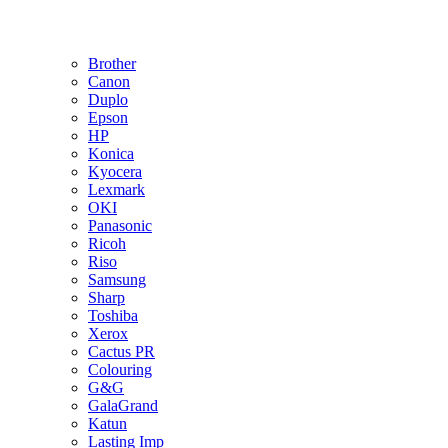
Brother
Canon
Duplo
Epson
HP
Konica
Kyocera
Lexmark
OKI
Panasonic
Ricoh
Riso
Samsung
Sharp
Toshiba
Xerox
Cactus PR
Colouring
G&G
GalaGrand
Katun
Lasting Imp