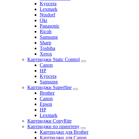
Kyocera
Lexmark
Nixdorf
Oki
Panasonic
Ricoh
Samsung
Sharp
Toshiba
Xerox
Картриджи Static Control
Canon
HP
Kyocera
Samsung
Картриджи Superfine
Brother
Canon
Epson
HP
Lexmark
Картриджи CopyRite
Картриджи по принтеру
Картриджи для Brother
Картриджи для Canon