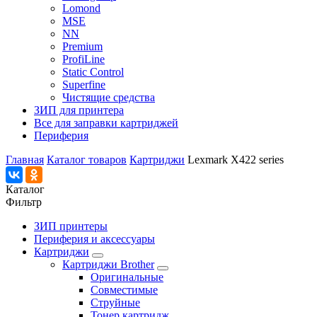
Lomond
MSE
NN
Premium
ProfiLine
Static Control
Superfine
Чистящие средства
ЗИП для принтера
Все для заправки картриджей
Периферия
Главная
Каталог товаров
Картриджи
Lexmark X422 series
Каталог
Фильтр
ЗИП принтеры
Периферия и аксессуары
Картриджи
Картриджи Brother
Оригинальные
Совместимые
Струйные
Тонер картридж