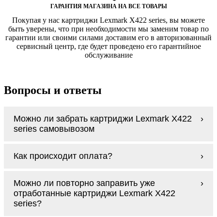
ГАРАНТИЯ МАГАЗИНА НА ВСЕ ТОВАРЫ
Покупая у нас картриджи Lexmark X422 series, вы можете
быть уверены, что при необходимости мы заменим товар по
гарантии или своими силами доставим его в авторизованный
сервисный центр, где будет проведено его гарантийное
обслуживание
Вопросы и ответы
Можно ли забрать картриджи Lexmark X422
series самовывозом
У нас нет самовывоза, но мы быстро
Как происходит оплата?
доставим заказ и сделаем это бесплатно
при сумме покупок от 3000 рублей.
Оплачиваются картриджи Lexmark X422
Мы гарантируем цельность упаковки, когда
Можно ли повторно заправить уже
series наличными курьеру при получении
доставляем Вам картриджи Lexmark X422
отработанные картриджи Lexmark X422
заказа.
series
series?