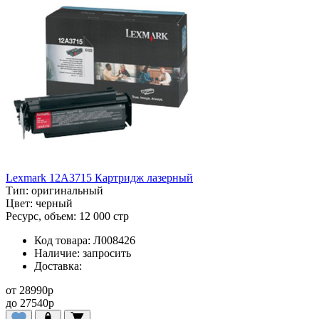
Lexmark 12A3715 Картридж лазерный
Тип:
оригинальный
Цвет:
черный
Ресурс, объем:
12 000 стр
Код товара:
Л008426
Наличие:
запросить
Доставка:
от
28990
p
до
27540
p