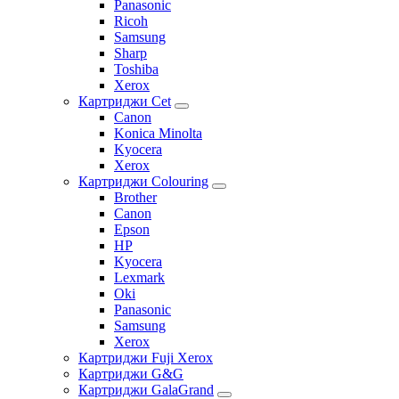
Panasonic
Ricoh
Samsung
Sharp
Toshiba
Xerox
Картриджи Cet
Canon
Konica Minolta
Kyocera
Xerox
Картриджи Colouring
Brother
Canon
Epson
HP
Kyocera
Lexmark
Oki
Panasonic
Samsung
Xerox
Картриджи Fuji Xerox
Картриджи G&G
Картриджи GalaGrand