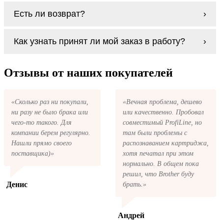
Заправка возможна. С
аналогами
этот
Есть ли возврат?
процесс проще, в случае с оригиналами
будет лучше обратиться к профессионалам.
Если картриджи Lexmark X422 series по
В любом случае вы можете заправить
Как узнать принят ли мой заказ в работу?
какой-то причине вам не подошли, мы при
картриджи Lexmark X422 series. У нас
первом же обращении, в кратчайшие сроки
можно купить все необходимое для
вернём ваши деньги.
После размещения заказа на картриджи
заправки картриджей любой марки и для
Lexmark X422 series на указанную вами
Отзывы от наших покупателей
любых моделей принтеров.
электронную почту придёт письмо с копией
заказа. Это значит, что заказ получен и мы
позвоним вам так быстро, как это возможно,
«Сколько раз ни покупали,
«Вечная проблема, дешево
чтобы оформить доставку. Если вы не
ни разу не было брака или
или качественно. Пробовал
получили письмо с копией заказа,
пожалуйста, свяжитесь с нами через сервис
чего-то такого. Для
совместимый ProfiLine, но
обратная связь, или позвоните.
компании берем регулярно.
там были проблемы с
Нашли прямо своего
распознаванием картриджа,
поставщика)»
хотя печатал при этом
нормально. В общем пока
решил, что Brother буду
Денис
брать.»
Андрей