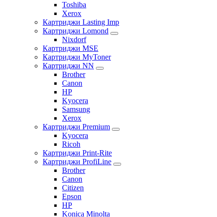
Toshiba
Xerox
Картриджи Lasting Imp
Картриджи Lomond
Nixdorf
Картриджи MSE
Картриджи MyToner
Картриджи NN
Brother
Canon
HP
Kyocera
Samsung
Xerox
Картриджи Premium
Kyocera
Ricoh
Картриджи Print-Rite
Картриджи ProfiLine
Brother
Canon
Citizen
Epson
HP
Konica Minolta