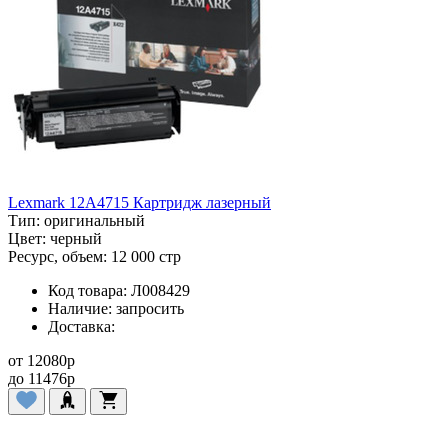
Lexmark 12A4715 Картридж лазерный
Тип:
оригинальный
Цвет:
черный
Ресурс, объем:
12 000 стр
Код товара:
Л008429
Наличие:
запросить
Доставка:
от
12080
p
до
11476
p