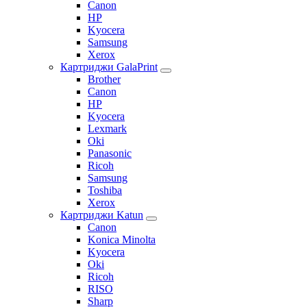
Canon
HP
Kyocera
Samsung
Xerox
Картриджи GalaPrint
Brother
Canon
HP
Kyocera
Lexmark
Oki
Panasonic
Ricoh
Samsung
Toshiba
Xerox
Картриджи Katun
Canon
Konica Minolta
Kyocera
Oki
Ricoh
RISO
Sharp