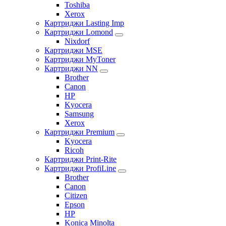
Toshiba
Xerox
Картриджи Lasting Imp
Картриджи Lomond
Nixdorf
Картриджи MSE
Картриджи MyToner
Картриджи NN
Brother
Canon
HP
Kyocera
Samsung
Xerox
Картриджи Premium
Kyocera
Ricoh
Картриджи Print-Rite
Картриджи ProfiLine
Brother
Canon
Citizen
Epson
HP
Konica Minolta