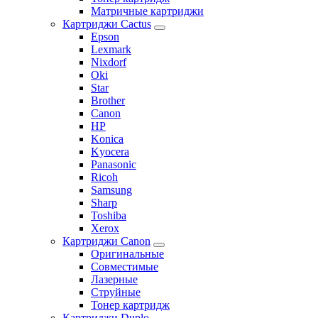
Матричные картриджи
Картриджи Cactus
Epson
Lexmark
Nixdorf
Oki
Star
Brother
Canon
HP
Konica
Kyocera
Panasonic
Ricoh
Samsung
Sharp
Toshiba
Xerox
Картриджи Canon
Оригинальные
Совместимые
Лазерные
Струйные
Тонер картридж
Картриджи Duplo