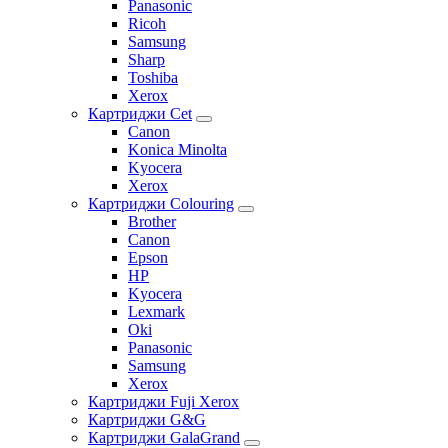
Panasonic
Ricoh
Samsung
Sharp
Toshiba
Xerox
Картриджи Cet
Canon
Konica Minolta
Kyocera
Xerox
Картриджи Colouring
Brother
Canon
Epson
HP
Kyocera
Lexmark
Oki
Panasonic
Samsung
Xerox
Картриджи Fuji Xerox
Картриджи G&G
Картриджи GalaGrand