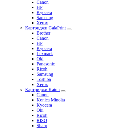
Canon
HP
Kyocera
Samsung
Xerox
Картриджи GalaPrint
Brother
Canon
HP
Kyocera
Lexmark
Oki
Panasonic
Ricoh
Samsung
Toshiba
Xerox
Картриджи Katun
Canon
Konica Minolta
Kyocera
Oki
Ricoh
RISO
Sharp