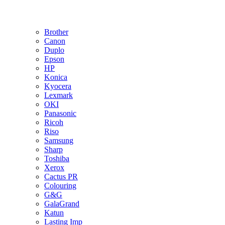
Brother
Canon
Duplo
Epson
HP
Konica
Kyocera
Lexmark
OKI
Panasonic
Ricoh
Riso
Samsung
Sharp
Toshiba
Xerox
Cactus PR
Colouring
G&G
GalaGrand
Katun
Lasting Imp