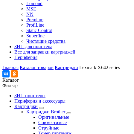
Lomond
MSE
NN
Premium
ProfiLine
Static Control
Superfine
Чистящие средства
ЗИП для принтера
Все для заправки картриджей
Периферия
Главная
Каталог товаров
Картриджи
Lexmark X642 series
Каталог
Фильтр
ЗИП принтеры
Периферия и аксессуары
Картриджи
Картриджи Brother
Оригинальные
Совместимые
Струйные
Тонер картридж