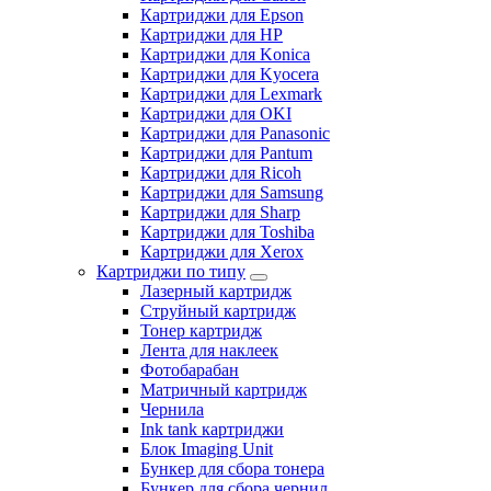
Картриджи для Epson
Картриджи для HP
Картриджи для Konica
Картриджи для Kyocera
Картриджи для Lexmark
Картриджи для OKI
Картриджи для Panasonic
Картриджи для Pantum
Картриджи для Ricoh
Картриджи для Samsung
Картриджи для Sharp
Картриджи для Toshiba
Картриджи для Xerox
Картриджи по типу
Лазерный картридж
Струйный картридж
Тонер картридж
Лента для наклеек
Фотобарабан
Матричный картридж
Чернила
Ink tank картриджи
Блок Imaging Unit
Бункер для сбора тонера
Бункер для сбора чернил