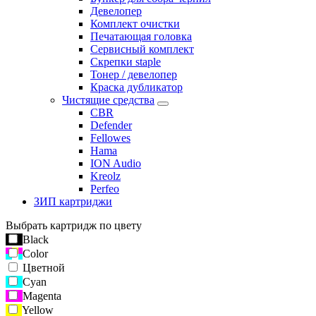
Девелопер
Комплект очистки
Печатающая головка
Сервисный комплект
Скрепки staple
Тонер / девелопер
Краска дубликатор
Чистящие средства
CBR
Defender
Fellowes
Hama
ION Audio
Kreolz
Perfeo
ЗИП картриджи
Выбрать картридж по цвету
Black
Color
Цветной
Cyan
Magenta
Yellow