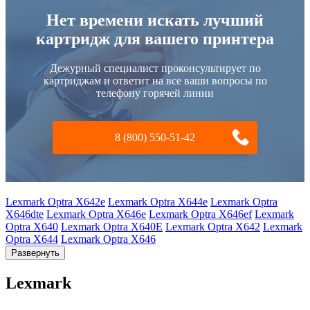
Нет времени искать лучший
картридж для вашего принтера
Дежурный специалист проконсультирует по
картриджам и ответит на все ваши вопросы по
телефону горячей линии
8 (800) 550-51-42
Lexmark Optra X642e
Lexmark Optra X644e
Lexmark Optra
X646dte
Lexmark Optra X646e
Lexmark Optra X646ef
Lexmark
Optra X640
Lexmark Optra X640E
Lexmark Optra X642
Lexmark
Optra X644
Lexmark Optra X646
Развернуть
Lexmark