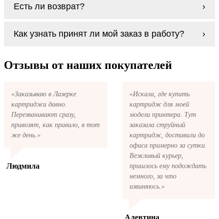
Есть ли возврат?
процесс проще, в случае с оригиналами
будет лучше обратиться к профессионалам.
Если картриджи Lexmark X642 series по
В любом случае вы можете заправить
Как узнать принят ли мой заказ в работу?
какой-то причине вам не подошли, мы при
картриджи Lexmark X642 series. У нас
первом же обращении, в кратчайшие сроки
можно купить все необходимое для
вернём ваши деньги.
После размещения заказа на картриджи
заправки картриджей любой марки и для
Lexmark X642 series на указанную вами
Отзывы от наших покупателей
любых моделей принтеров.
электронную почту придёт письмо с копией
заказа. Это значит, что заказ получен и мы
позвоним вам так быстро, как это возможно,
«Заказываю в Лазерке
«Искала, где купить
чтобы оформить доставку. Если вы не
картриджи давно.
картридж для моей
получили письмо с копией заказа,
пожалуйста, свяжитесь с нами через сервис
Перезванивают сразу,
модели принтера. Тут
обратная связь, или позвоните.
привозят, как правило, в тот
заказала струйный
же день.»
картридж, доставили до
офиса примерно за сутки.
Вежливый курьер,
Людмила
пришлось ему подождать
немного, за что
извиняюсь.»
Алевтина