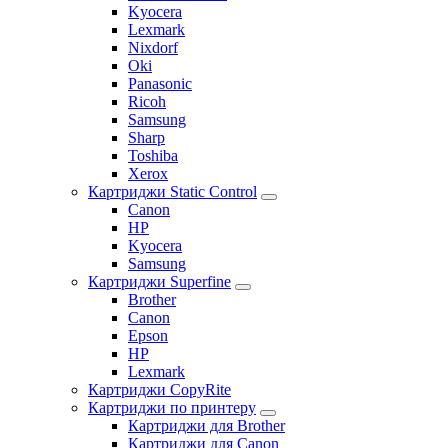
Kyocera
Lexmark
Nixdorf
Oki
Panasonic
Ricoh
Samsung
Sharp
Toshiba
Xerox
Картриджи Static Control
Canon
HP
Kyocera
Samsung
Картриджи Superfine
Brother
Canon
Epson
HP
Lexmark
Картриджи CopyRite
Картриджи по принтеру
Картриджи для Brother
Картриджи для Canon