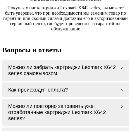
Покупая у нас картриджи Lexmark X642 series, вы можете
быть уверены, что при необходимости мы заменим товар по
гарантии или своими силами доставим его в авторизованный
сервисный центр, где будет проведено его гарантийное
обслуживание
Вопросы и ответы
Можно ли забрать картриджи Lexmark X642
series самовывозом
У нас нет самовывоза, но мы быстро
Как происходит оплата?
доставим заказ и сделаем это бесплатно
при сумме покупок от 3000 рублей.
Оплачиваются картриджи Lexmark X642
Мы гарантируем цельность упаковки, когда
Можно ли повторно заправить уже
series наличными курьеру при получении
доставляем Вам картриджи Lexmark X642
отработанные картриджи Lexmark X642
заказа.
series
series?
Заправка возможна. С
аналогами
этот