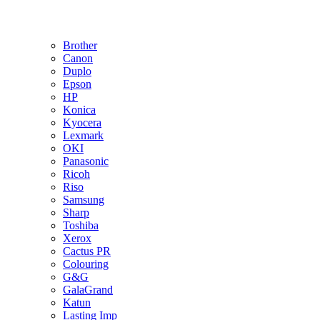
Brother
Canon
Duplo
Epson
HP
Konica
Kyocera
Lexmark
OKI
Panasonic
Ricoh
Riso
Samsung
Sharp
Toshiba
Xerox
Cactus PR
Colouring
G&G
GalaGrand
Katun
Lasting Imp