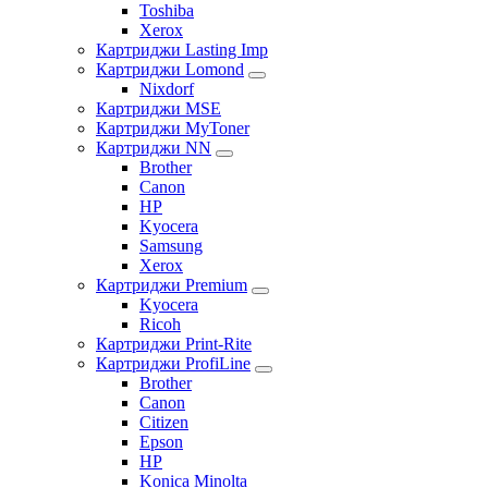
Toshiba
Xerox
Картриджи Lasting Imp
Картриджи Lomond
Nixdorf
Картриджи MSE
Картриджи MyToner
Картриджи NN
Brother
Canon
HP
Kyocera
Samsung
Xerox
Картриджи Premium
Kyocera
Ricoh
Картриджи Print-Rite
Картриджи ProfiLine
Brother
Canon
Citizen
Epson
HP
Konica Minolta