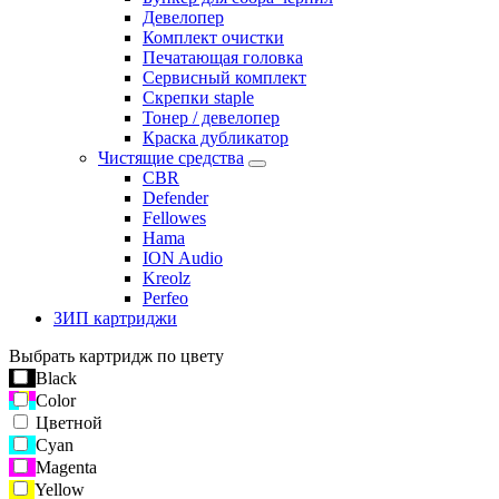
Девелопер
Комплект очистки
Печатающая головка
Сервисный комплект
Скрепки staple
Тонер / девелопер
Краска дубликатор
Чистящие средства
CBR
Defender
Fellowes
Hama
ION Audio
Kreolz
Perfeo
ЗИП картриджи
Выбрать картридж по цвету
Black
Color
Цветной
Cyan
Magenta
Yellow