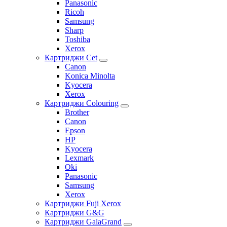
Panasonic
Ricoh
Samsung
Sharp
Toshiba
Xerox
Картриджи Cet
Canon
Konica Minolta
Kyocera
Xerox
Картриджи Colouring
Brother
Canon
Epson
HP
Kyocera
Lexmark
Oki
Panasonic
Samsung
Xerox
Картриджи Fuji Xerox
Картриджи G&G
Картриджи GalaGrand