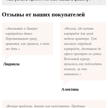
картриджи MT Genicom 6306 series. У нас
первом же обращении, в кратчайшие сроки
можно купить все необходимое для
вернём ваши деньги.
После размещения заказа на картриджи MT
заправки картриджей любой марки и для
Genicom 6306 series на указанную вами
Отзывы от наших покупателей
любых моделей принтеров.
электронную почту придёт письмо с копией
заказа. Это значит, что заказ получен и мы
позвоним вам так быстро, как это возможно,
«Заказываю в Лазерке
«Искала, где купить
чтобы оформить доставку. Если вы не
картриджи давно.
картридж для моей
получили письмо с копией заказа,
пожалуйста, свяжитесь с нами через сервис
Перезванивают сразу,
модели принтера. Тут
обратная связь, или позвоните.
привозят, как правило, в тот
заказала струйный
же день.»
картридж, доставили до
офиса примерно за сутки.
Вежливый курьер,
Людмила
пришлось ему подождать
немного, за что
извиняюсь.»
Алевтина
«Вечная проблема, дешево или качественно. Пробовал