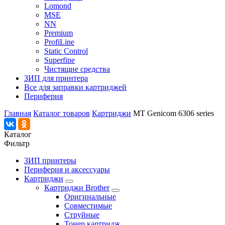
Lomond
MSE
NN
Premium
ProfiLine
Static Control
Superfine
Чистящие средства
ЗИП для принтера
Все для заправки картриджей
Периферия
Главная
Каталог товаров
Картриджи
MT Genicom 6306 series
Каталог
Фильтр
ЗИП принтеры
Периферия и аксессуары
Картриджи
Картриджи Brother
Оригинальные
Совместимые
Струйные
Тонер картридж