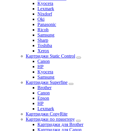
Kyocera
Lexmark
Nixdorf
Oki
Panasonic
Ricoh
Samsung
Sharp
Toshiba
Xerox
Картриджи Static Control
Canon
HP
Kyocera
Samsung
Картриджи Superfine
Brother
Canon
Epson
HP
Lexmark
Картриджи CopyRite
Картриджи по принтеру
Картриджи для Brother
Картриджи для Canon