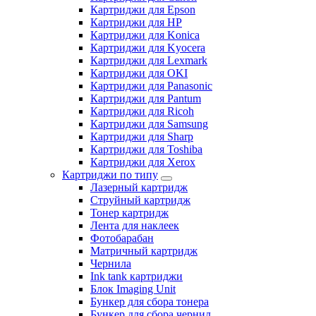
Картриджи для Epson
Картриджи для HP
Картриджи для Konica
Картриджи для Kyocera
Картриджи для Lexmark
Картриджи для OKI
Картриджи для Panasonic
Картриджи для Pantum
Картриджи для Ricoh
Картриджи для Samsung
Картриджи для Sharp
Картриджи для Toshiba
Картриджи для Xerox
Картриджи по типу
Лазерный картридж
Струйный картридж
Тонер картридж
Лента для наклеек
Фотобарабан
Матричный картридж
Чернила
Ink tank картриджи
Блок Imaging Unit
Бункер для сбора тонера
Бункер для сбора чернил