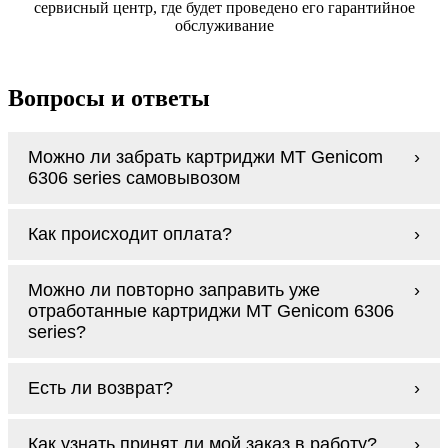
сервисный центр, где будет проведено его гарантийное
обслуживание
Вопросы и ответы
Можно ли забрать картриджи MT Genicom
6306 series самовывозом
У нас нет самовывоза, но мы быстро
Как происходит оплата?
доставим заказ и сделаем это бесплатно
при сумме покупок от 3000 рублей.
Оплачиваются картриджи MT Genicom 6306
Мы гарантируем цельность упаковки, когда
Можно ли повторно заправить уже
series наличными курьеру при получении
доставляем Вам картриджи MT Genicom
отработанные картриджи MT Genicom 6306
заказа.
6306 series
series?
Заправка возможна. С
аналогами
этот
Есть ли возврат?
процесс проще, в случае с оригиналами
будет лучше обратиться к профессионалам.
Если картриджи MT Genicom 6306 series по
В любом случае вы можете заправить
Как узнать принят ли мой заказ в работу?
какой-то причине вам не подошли, мы при