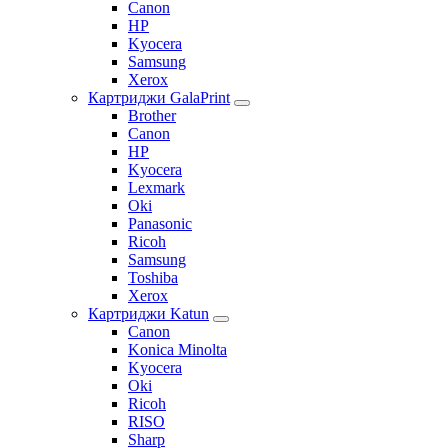
Canon
HP
Kyocera
Samsung
Xerox
Картриджи GalaPrint
Brother
Canon
HP
Kyocera
Lexmark
Oki
Panasonic
Ricoh
Samsung
Toshiba
Xerox
Картриджи Katun
Canon
Konica Minolta
Kyocera
Oki
Ricoh
RISO
Sharp