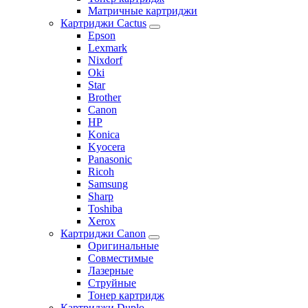
Матричные картриджи
Картриджи Cactus
Epson
Lexmark
Nixdorf
Oki
Star
Brother
Canon
HP
Konica
Kyocera
Panasonic
Ricoh
Samsung
Sharp
Toshiba
Xerox
Картриджи Canon
Оригинальные
Совместимые
Лазерные
Струйные
Тонер картридж
Картриджи Duplo