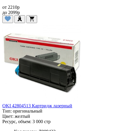
от
2210
p
до
2099
p
OKI 42804513 Картридж лазерный
Тип:
оригинальный
Цвет:
желтый
Ресурс, объем:
3 000 стр