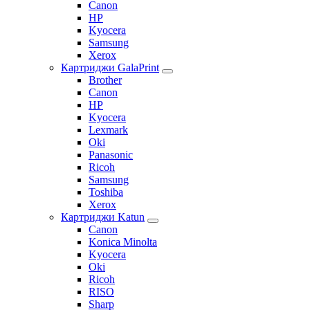
Canon
HP
Kyocera
Samsung
Xerox
Картриджи GalaPrint
Brother
Canon
HP
Kyocera
Lexmark
Oki
Panasonic
Ricoh
Samsung
Toshiba
Xerox
Картриджи Katun
Canon
Konica Minolta
Kyocera
Oki
Ricoh
RISO
Sharp