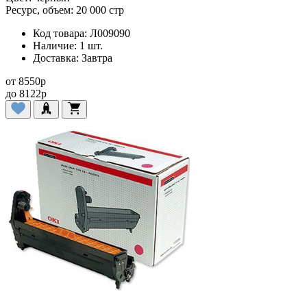
Ресурс, объем:
20 000 стр
Код товара:
Л009090
Наличие:
1 шт.
Доставка:
Завтра
от
8550
p
до
8122
p