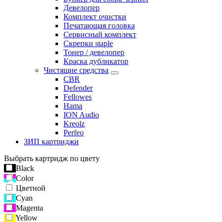
Девелопер
Комплект очистки
Печатающая головка
Сервисный комплект
Скрепки staple
Тонер / девелопер
Краска дубликатор
Чистящие средства
CBR
Defender
Fellowes
Hama
ION Audio
Kreolz
Perfeo
ЗИП картриджи
Выбрать картридж по цвету
Black
Color
Цветной
Cyan
Magenta
Yellow