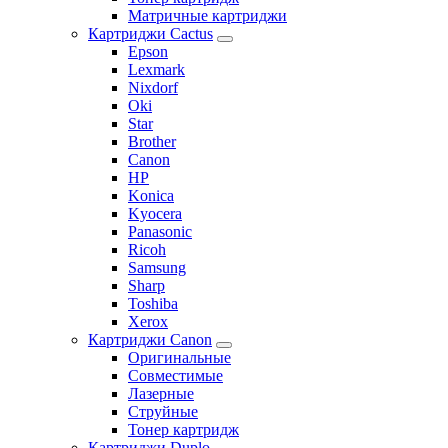
Матричные картриджи
Картриджи Cactus
Epson
Lexmark
Nixdorf
Oki
Star
Brother
Canon
HP
Konica
Kyocera
Panasonic
Ricoh
Samsung
Sharp
Toshiba
Xerox
Картриджи Canon
Оригинальные
Совместимые
Лазерные
Струйные
Тонер картридж
Картриджи Duplo