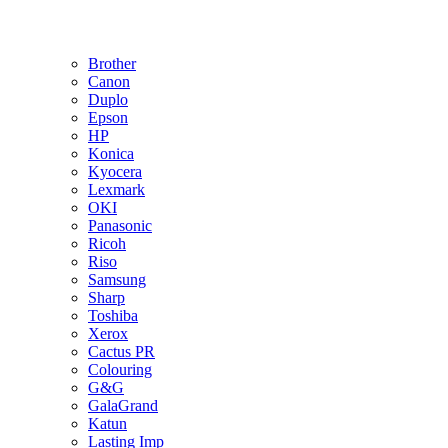
Brother
Canon
Duplo
Epson
HP
Konica
Kyocera
Lexmark
OKI
Panasonic
Ricoh
Riso
Samsung
Sharp
Toshiba
Xerox
Cactus PR
Colouring
G&G
GalaGrand
Katun
Lasting Imp