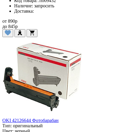
Код товара:
Л009432
Наличие:
запросить
Доставка:
от
890
p
до
845
p
OKI 42126644 Фотобарабан
Тип:
оригинальный
Цвет:
черный