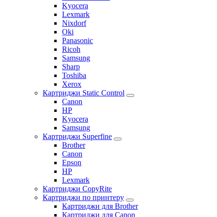
Kyocera
Lexmark
Nixdorf
Oki
Panasonic
Ricoh
Samsung
Sharp
Toshiba
Xerox
Картриджи Static Control
Canon
HP
Kyocera
Samsung
Картриджи Superfine
Brother
Canon
Epson
HP
Lexmark
Картриджи CopyRite
Картриджи по принтеру
Картриджи для Brother
Картриджи для Canon