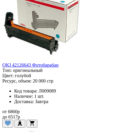
OKI 42126643 Фотобарабан
Тип:
оригинальный
Цвет:
голубой
Ресурс, объем:
20 000 стр
Код товара:
Л009089
Наличие:
1 шт.
Доставка:
Завтра
от
6860
p
до
6517
p