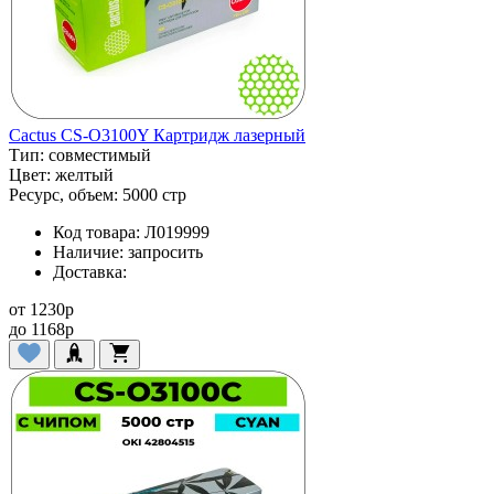
Cactus CS-O3100Y Картридж лазерный
Тип:
совместимый
Цвет:
желтый
Ресурс, объем:
5000 стр
Код товара:
Л019999
Наличие:
запросить
Доставка:
от
1230
p
до
1168
p