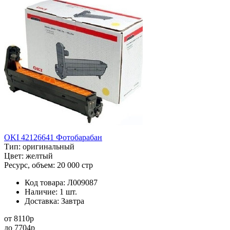
OKI 42126641 Фотобарабан
Тип:
оригинальный
Цвет:
желтый
Ресурс, объем:
20 000 стр
Код товара:
Л009087
Наличие:
1 шт.
Доставка:
Завтра
от
8110
p
до
7704
p