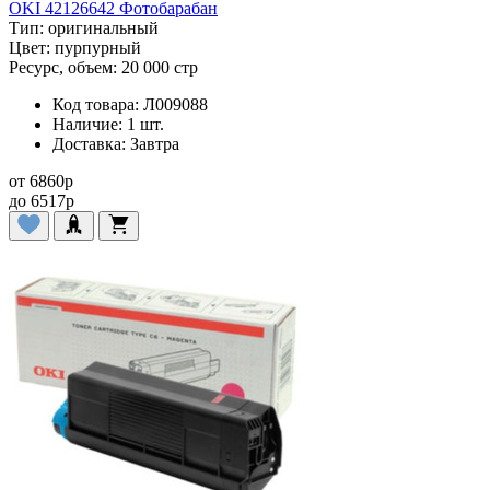
OKI 42126642 Фотобарабан
Тип:
оригинальный
Цвет:
пурпурный
Ресурс, объем:
20 000 стр
Код товара:
Л009088
Наличие:
1 шт.
Доставка:
Завтра
от
6860
p
до
6517
p