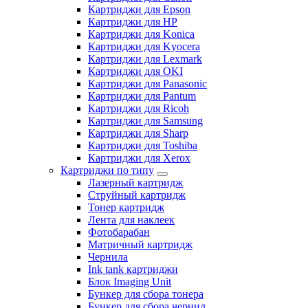
Картриджи для Epson
Картриджи для HP
Картриджи для Konica
Картриджи для Kyocera
Картриджи для Lexmark
Картриджи для OKI
Картриджи для Panasonic
Картриджи для Pantum
Картриджи для Ricoh
Картриджи для Samsung
Картриджи для Sharp
Картриджи для Toshiba
Картриджи для Xerox
Картриджи по типу
Лазерный картридж
Струйный картридж
Тонер картридж
Лента для наклеек
Фотобарабан
Матричный картридж
Чернила
Ink tank картриджи
Блок Imaging Unit
Бункер для сбора тонера
Бункер для сбора чернил