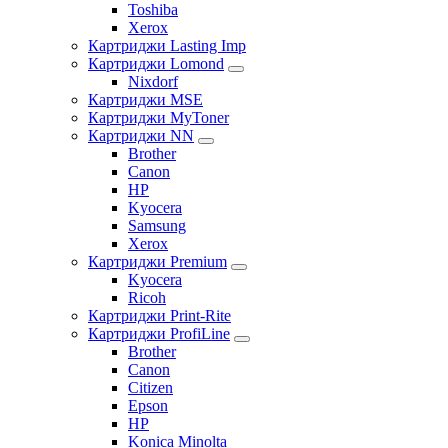
Toshiba
Xerox
Картриджи Lasting Imp
Картриджи Lomond
Nixdorf
Картриджи MSE
Картриджи MyToner
Картриджи NN
Brother
Canon
HP
Kyocera
Samsung
Xerox
Картриджи Premium
Kyocera
Ricoh
Картриджи Print-Rite
Картриджи ProfiLine
Brother
Canon
Citizen
Epson
HP
Konica Minolta