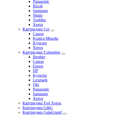
Panasonic
Ricoh
Samsung
Sharp
Toshiba
Xerox
Картриджи Cet
Canon
Konica Minolta
Kyocera
Xerox
Картриджи Colouring
Brother
Canon
Epson
HP
Kyocera
Lexmark
Oki
Panasonic
Samsung
Xerox
Картриджи Fuji Xerox
Картриджи G&G
Картриджи GalaGrand