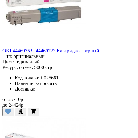
OKI 44469753 | 44469723 Картридж лазерный
Тип:
оригинальный
Цвет:
пурпурный
Ресурс, объем:
5000 стр
Код товара:
Л025661
Наличие:
запросить
Доставка:
от
25710
p
до
24424
p