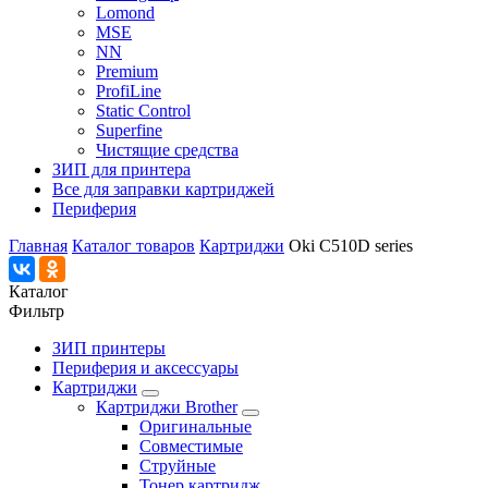
Lomond
MSE
NN
Premium
ProfiLine
Static Control
Superfine
Чистящие средства
ЗИП для принтера
Все для заправки картриджей
Периферия
Главная
Каталог товаров
Картриджи
Oki C510D series
Каталог
Фильтр
ЗИП принтеры
Периферия и аксессуары
Картриджи
Картриджи Brother
Оригинальные
Совместимые
Струйные
Тонер картридж