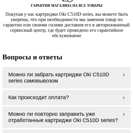
ГАРАНТИЯ МАГАЗИНА НА ВСЕ ТОВАРЫ
Покупая у нас картриджи Oki C510D series, вы можете быть
уверены, что при необходимости мы заменим товар по
гарантии или своими силами доставим его в авторизованный
сервисный центр, где будет проведено его гарантийное
обслуживание
Вопросы и ответы
Можно ли забрать картриджи Oki C510D
series самовывозом
У нас нет самовывоза, но мы быстро
Как происходит оплата?
доставим заказ и сделаем это бесплатно
при сумме покупок от 3000 рублей.
Оплачиваются картриджи Oki C510D series
Мы гарантируем цельность упаковки, когда
Можно ли повторно заправить уже
наличными курьеру при получении заказа.
доставляем Вам картриджи Oki C510D
отработанные картриджи Oki C510D series?
series
Заправка возможна. С
аналогами
этот