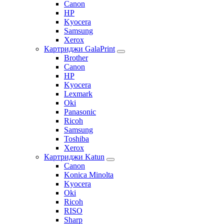
Canon
HP
Kyocera
Samsung
Xerox
Картриджи GalaPrint
Brother
Canon
HP
Kyocera
Lexmark
Oki
Panasonic
Ricoh
Samsung
Toshiba
Xerox
Картриджи Katun
Canon
Konica Minolta
Kyocera
Oki
Ricoh
RISO
Sharp