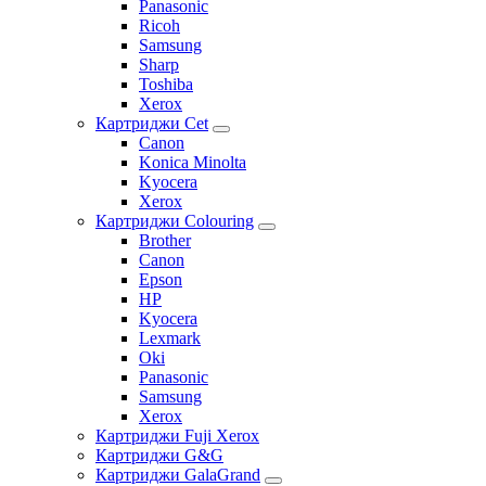
Panasonic
Ricoh
Samsung
Sharp
Toshiba
Xerox
Картриджи Cet
Canon
Konica Minolta
Kyocera
Xerox
Картриджи Colouring
Brother
Canon
Epson
HP
Kyocera
Lexmark
Oki
Panasonic
Samsung
Xerox
Картриджи Fuji Xerox
Картриджи G&G
Картриджи GalaGrand