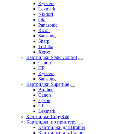
Kyocera
Lexmark
Nixdorf
Oki
Panasonic
Ricoh
Samsung
Sharp
Toshiba
Xerox
Картриджи Static Control
Canon
HP
Kyocera
Samsung
Картриджи Superfine
Brother
Canon
Epson
HP
Lexmark
Картриджи CopyRite
Картриджи по принтеру
Картриджи для Brother
Картриджи для Canon