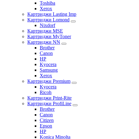
Toshiba
Xerox
Картриджи Lasting Imp
Картриджи Lomond
Nixdorf
Картриджи MSE
Картриджи MyToner
Картриджи NN
Brother
Canon
HP
Kyocera
Samsung
Xerox
Картриджи Premium
Kyocera
Ricoh
Картриджи Print-Rite
Картриджи ProfiLine
Brother
Canon
Citizen
Epson
HP
Konica Minolta