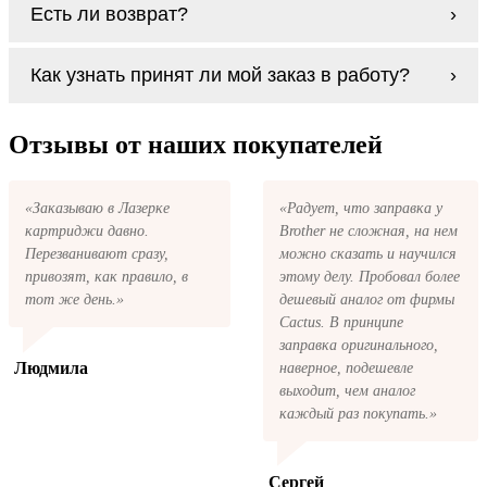
Есть ли возврат?
процесс проще, в случае с оригиналами
будет лучше обратиться к профессионалам.
Если картриджи Oki C510D series по какой-
В любом случае вы можете заправить
Как узнать принят ли мой заказ в работу?
то причине вам не подошли, мы при первом
картриджи Oki C510D series. У нас можно
же обращении, в кратчайшие сроки вернём
купить все необходимое для заправки
ваши деньги.
После размещения заказа на картриджи Oki
картриджей любой марки и для любых
C510D series на указанную вами
Отзывы от наших покупателей
моделей принтеров.
электронную почту придёт письмо с копией
заказа. Это значит, что заказ получен и мы
позвоним вам так быстро, как это возможно,
«Заказываю в Лазерке
«Радует, что заправка у
чтобы оформить доставку. Если вы не
картриджи давно.
Brother не сложная, на нем
получили письмо с копией заказа,
пожалуйста, свяжитесь с нами через сервис
Перезванивают сразу,
можно сказать и научился
обратная связь, или позвоните.
привозят, как правило, в
этому делу. Пробовал более
тот же день.»
дешевый аналог от фирмы
Cactus. В принципе
заправка оригинального,
Людмила
наверное, подешевле
выходит, чем аналог
каждый раз покупать.»
Сергей