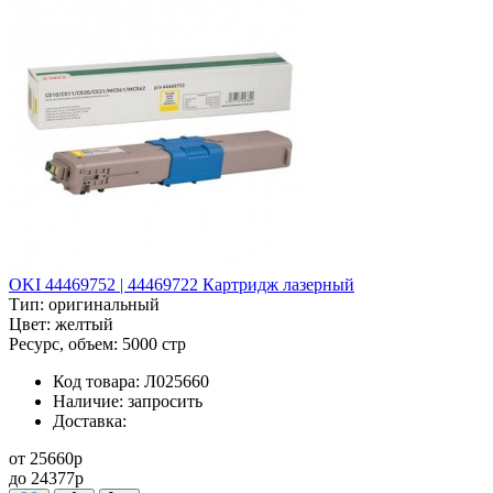
OKI 44469752 | 44469722 Картридж лазерный
Тип:
оригинальный
Цвет:
желтый
Ресурс, объем:
5000 стр
Код товара:
Л025660
Наличие:
запросить
Доставка:
от
25660
p
до
24377
p