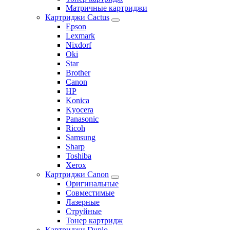
Матричные картриджи
Картриджи Cactus
Epson
Lexmark
Nixdorf
Oki
Star
Brother
Canon
HP
Konica
Kyocera
Panasonic
Ricoh
Samsung
Sharp
Toshiba
Xerox
Картриджи Canon
Оригинальные
Совместимые
Лазерные
Струйные
Тонер картридж
Картриджи Duplo