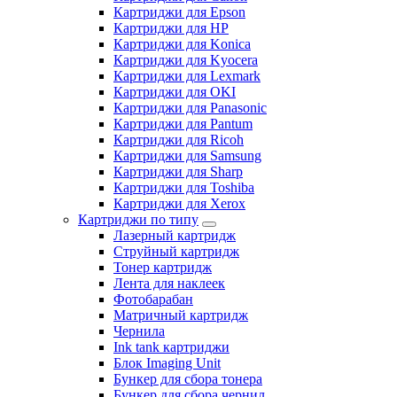
Картриджи для Epson
Картриджи для HP
Картриджи для Konica
Картриджи для Kyocera
Картриджи для Lexmark
Картриджи для OKI
Картриджи для Panasonic
Картриджи для Pantum
Картриджи для Ricoh
Картриджи для Samsung
Картриджи для Sharp
Картриджи для Toshiba
Картриджи для Xerox
Картриджи по типу
Лазерный картридж
Струйный картридж
Тонер картридж
Лента для наклеек
Фотобарабан
Матричный картридж
Чернила
Ink tank картриджи
Блок Imaging Unit
Бункер для сбора тонера
Бункер для сбора чернил