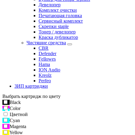
Девелопер
Комплект очистки
Печатающая головка
Сервисный комплект
Скрепки staple
Тонер / девелопер
Краска дубликатор
Чистящие средства
CBR
Defender
Fellowes
Hama
ION Audio
Kreolz
Perfeo
ЗИП картриджи
Выбрать картридж по цвету
Black
Color
Цветной
Cyan
Magenta
Yellow