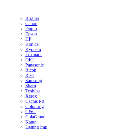
Brother
Canon
Duplo
Epson
HP
Konica
Kyocera
Lexmark
OKI
Panasonic
Ricoh
Riso
Samsung
Sharp
Toshiba
Xerox
Cactus PR
Colouring
G&G
GalaGrand
Katun
Lasting Imp