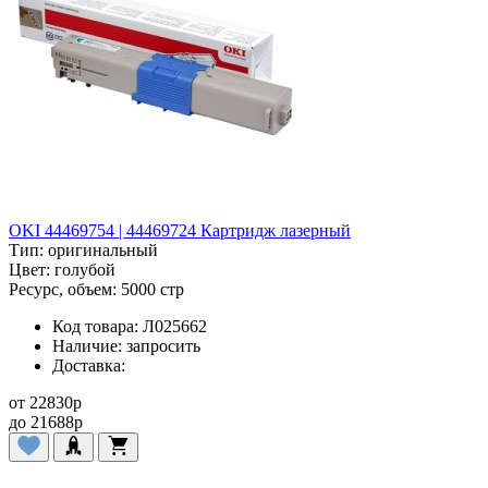
OKI 44469754 | 44469724 Картридж лазерный
Тип:
оригинальный
Цвет:
голубой
Ресурс, объем:
5000 стр
Код товара:
Л025662
Наличие:
запросить
Доставка:
от
22830
p
до
21688
p