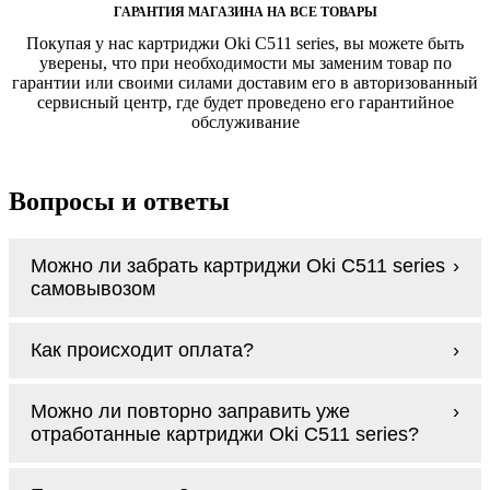
ГАРАНТИЯ МАГАЗИНА НА ВСЕ ТОВАРЫ
Покупая у нас картриджи Oki C511 series, вы можете быть
уверены, что при необходимости мы заменим товар по
гарантии или своими силами доставим его в авторизованный
сервисный центр, где будет проведено его гарантийное
обслуживание
Вопросы и ответы
Можно ли забрать картриджи Oki C511 series
самовывозом
У нас нет самовывоза, но мы быстро
Как происходит оплата?
доставим заказ и сделаем это бесплатно
при сумме покупок от 3000 рублей.
Оплачиваются картриджи Oki C511 series
Мы гарантируем цельность упаковки, когда
Можно ли повторно заправить уже
наличными курьеру при получении заказа.
доставляем Вам картриджи Oki C511 series
отработанные картриджи Oki C511 series?
Заправка возможна. С
аналогами
этот