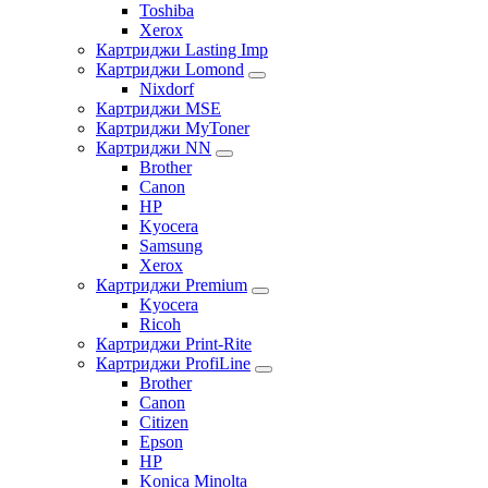
Toshiba
Xerox
Картриджи Lasting Imp
Картриджи Lomond
Nixdorf
Картриджи MSE
Картриджи MyToner
Картриджи NN
Brother
Canon
HP
Kyocera
Samsung
Xerox
Картриджи Premium
Kyocera
Ricoh
Картриджи Print-Rite
Картриджи ProfiLine
Brother
Canon
Citizen
Epson
HP
Konica Minolta