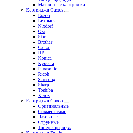
Матричные картриджи
Картриджи Cactus
Epson
Lexmark
Nixdorf
Oki
Star
Brother
Canon
HP
Konica
Kyocera
Panasonic
Ricoh
Samsung
Sharp
Toshiba
Xerox
Картриджи Canon
Оригинальные
Совместимые
Лазерные
Струйные
Тонер картридж
Картриджи Duplo