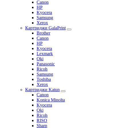
Canon
HP
Kyocera
Samsung
Xerox
Картриджи GalaPrint
Brother
Canon
HP
Kyocera
Lexmark
Oki
Panasonic
Ricoh
Samsung
Toshiba
Xerox
Картриджи Katun
Canon
Konica Minolta
Kyocera
Oki
Ricoh
RISO
Sharp