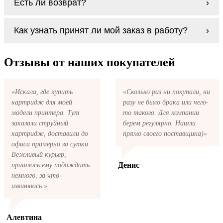
Есть ли возврат?
процесс проще, в случае с оригиналами
будет лучше обратиться к профессионалам.
Если картриджи Oki C511 series по какой-то
В любом случае вы можете заправить
Как узнать принят ли мой заказ в работу?
причине вам не подошли, мы при первом
картриджи Oki C511 series. У нас можно
же обращении, в кратчайшие сроки вернём
купить все необходимое для заправки
ваши деньги.
После размещения заказа на картриджи Oki
картриджей любой марки и для любых
C511 series на указанную вами электронную
Отзывы от наших покупателей
моделей принтеров.
почту придёт письмо с копией заказа. Это
значит, что заказ получен и мы позвоним
вам так быстро, как это возможно, чтобы
«Искала, где купить
«Сколько раз ни покупали, ни
оформить доставку. Если вы не получили
картридж для моей
разу не было брака или чего-
письмо с копией заказа, пожалуйста,
свяжитесь с нами через сервис обратная
модели принтера. Тут
то такого. Для компании
связь, или позвоните.
заказала струйный
берем регулярно. Нашли
картридж, доставили до
прямо своего поставщика)»
офиса примерно за сутки.
Вежливый курьер,
Денис
пришлось ему подождать
немного, за что
извиняюсь.»
Алевтина