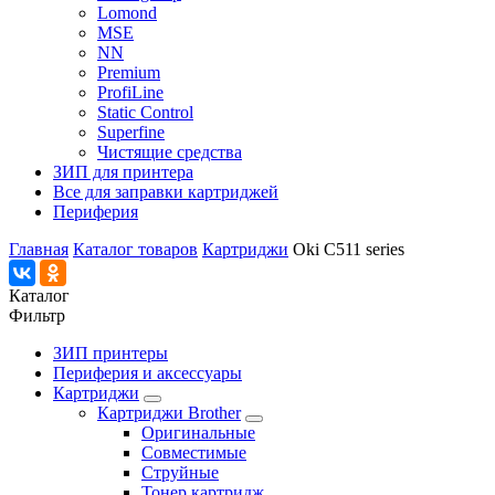
Lomond
MSE
NN
Premium
ProfiLine
Static Control
Superfine
Чистящие средства
ЗИП для принтера
Все для заправки картриджей
Периферия
Главная
Каталог товаров
Картриджи
Oki C511 series
Каталог
Фильтр
ЗИП принтеры
Периферия и аксессуары
Картриджи
Картриджи Brother
Оригинальные
Совместимые
Струйные
Тонер картридж