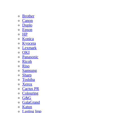
Brother
Canon
Duplo
Epson
HP
Konica
Kyocera
Lexmark
OKI
Panasonic
Ricoh
Riso
Samsung
Sharp
Toshiba
Xerox
Cactus PR
Colouring
G&G
GalaGrand
Katun
Lasting Imp