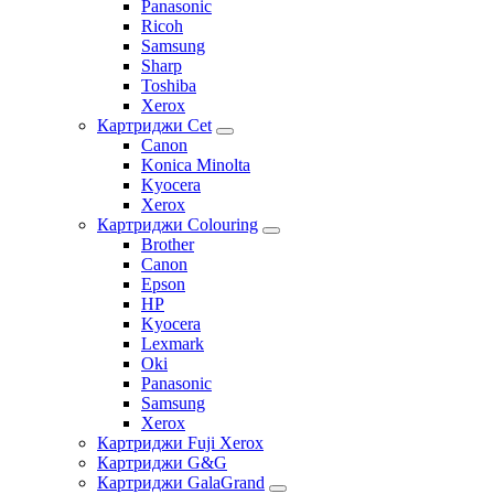
Panasonic
Ricoh
Samsung
Sharp
Toshiba
Xerox
Картриджи Cet
Canon
Konica Minolta
Kyocera
Xerox
Картриджи Colouring
Brother
Canon
Epson
HP
Kyocera
Lexmark
Oki
Panasonic
Samsung
Xerox
Картриджи Fuji Xerox
Картриджи G&G
Картриджи GalaGrand