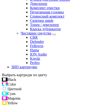
Девелопер
Комплект очистки
Печатающая головка
Сервисный комплект
Скрепки staple
Тонер / девелопер
Краска дубликатор
Чистящие средства
CBR
Defender
Fellowes
Hama
ION Audio
Kreolz
Perfeo
ЗИП картриджи
Выбрать картридж по цвету
Black
Color
Цветной
Cyan
Magenta
Yellow