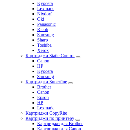
Kyocera
Lexmark
Nixdorf
Oki
Panasonic
Ricoh
Samsung
Sharp
Toshiba
Xerox
Картриджи Static Control
Canon
HP
Kyocera
Samsung
Картриджи Superfine
Brother
Canon
Epson
HP
Lexmark
Картриджи CopyRite
Картриджи по принтеру
Картриджи для Brother
Картриджи для Canon