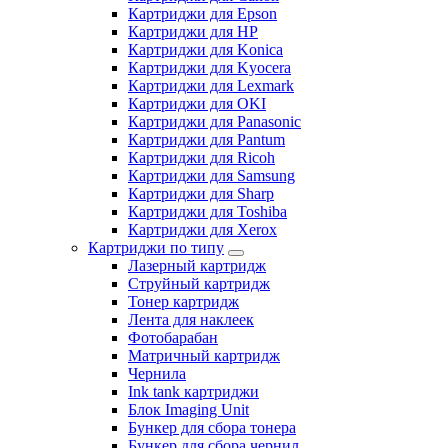
Картриджи для Epson
Картриджи для HP
Картриджи для Konica
Картриджи для Kyocera
Картриджи для Lexmark
Картриджи для OKI
Картриджи для Panasonic
Картриджи для Pantum
Картриджи для Ricoh
Картриджи для Samsung
Картриджи для Sharp
Картриджи для Toshiba
Картриджи для Xerox
Картриджи по типу
Лазерный картридж
Струйный картридж
Тонер картридж
Лента для наклеек
Фотобарабан
Матричный картридж
Чернила
Ink tank картриджи
Блок Imaging Unit
Бункер для сбора тонера
Бункер для сбора чернил