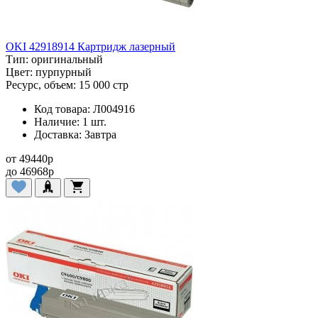
OKI 42918914 Картридж лазерный
Тип:
оригинальный
Цвет:
пурпурный
Ресурс, объем:
15 000 стр
Код товара:
Л004916
Наличие:
1 шт.
Доставка:
Завтра
от
49440
p
до
46968
p