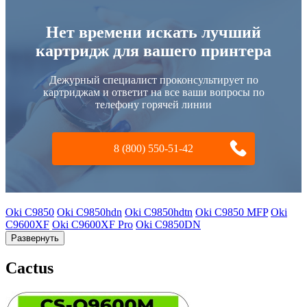
Нет времени искать лучший
картридж для вашего принтера
Дежурный специалист проконсультирует по
картриджам и ответит на все ваши вопросы по
телефону горячей линии
8 (800) 550-51-42
Oki C9850
Oki C9850hdn
Oki C9850hdtn
Oki C9850 MFP
Oki
C9600XF
Oki C9600XF Pro
Oki C9850DN
Развернуть
Cactus