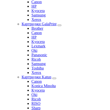
Canon
HP
Kyocera
Samsung
Xerox
Картриджи GalaPrint
Brother
Canon
HP
Kyocera
Lexmark
Oki
Panasonic
Ricoh
Samsung
Toshiba
Xerox
Картриджи Katun
Canon
Konica Minolta
Kyocera
Oki
Ricoh
RISO
Sharp