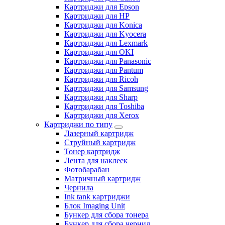
Картриджи для Epson
Картриджи для HP
Картриджи для Konica
Картриджи для Kyocera
Картриджи для Lexmark
Картриджи для OKI
Картриджи для Panasonic
Картриджи для Pantum
Картриджи для Ricoh
Картриджи для Samsung
Картриджи для Sharp
Картриджи для Toshiba
Картриджи для Xerox
Картриджи по типу
Лазерный картридж
Струйный картридж
Тонер картридж
Лента для наклеек
Фотобарабан
Матричный картридж
Чернила
Ink tank картриджи
Блок Imaging Unit
Бункер для сбора тонера
Бункер для сбора чернил