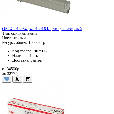
OKI 42918964 | 42918916 Картридж лазерный
Тип:
оригинальный
Цвет:
черный
Ресурс, объем:
15000 стр
Код товара:
Л025608
Наличие:
1 шт.
Доставка:
Завтра
от
34500
p
до
32775
p