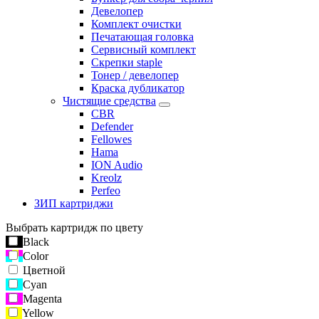
Девелопер
Комплект очистки
Печатающая головка
Сервисный комплект
Скрепки staple
Тонер / девелопер
Краска дубликатор
Чистящие средства
CBR
Defender
Fellowes
Hama
ION Audio
Kreolz
Perfeo
ЗИП картриджи
Выбрать картридж по цвету
Black
Color
Цветной
Cyan
Magenta
Yellow