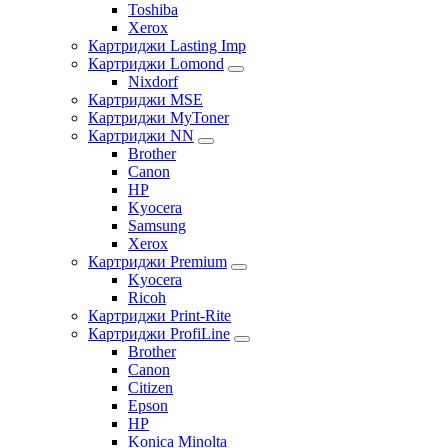
Toshiba
Xerox
Картриджи Lasting Imp
Картриджи Lomond
Nixdorf
Картриджи MSE
Картриджи MyToner
Картриджи NN
Brother
Canon
HP
Kyocera
Samsung
Xerox
Картриджи Premium
Kyocera
Ricoh
Картриджи Print-Rite
Картриджи ProfiLine
Brother
Canon
Citizen
Epson
HP
Konica Minolta