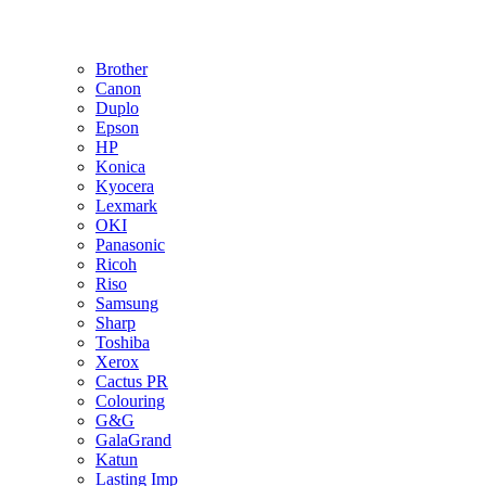
Brother
Canon
Duplo
Epson
HP
Konica
Kyocera
Lexmark
OKI
Panasonic
Ricoh
Riso
Samsung
Sharp
Toshiba
Xerox
Cactus PR
Colouring
G&G
GalaGrand
Katun
Lasting Imp