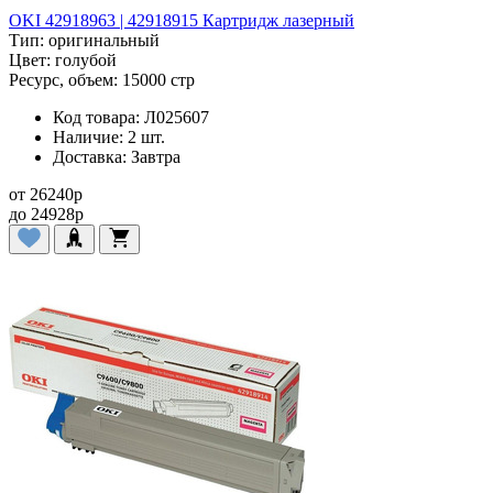
OKI 42918963 | 42918915 Картридж лазерный
Тип:
оригинальный
Цвет:
голубой
Ресурс, объем:
15000 стр
Код товара:
Л025607
Наличие:
2 шт.
Доставка:
Завтра
от
26240
p
до
24928
p