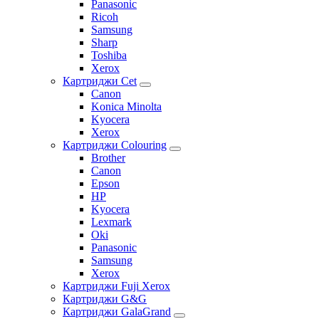
Panasonic
Ricoh
Samsung
Sharp
Toshiba
Xerox
Картриджи Cet
Canon
Konica Minolta
Kyocera
Xerox
Картриджи Colouring
Brother
Canon
Epson
HP
Kyocera
Lexmark
Oki
Panasonic
Samsung
Xerox
Картриджи Fuji Xerox
Картриджи G&G
Картриджи GalaGrand