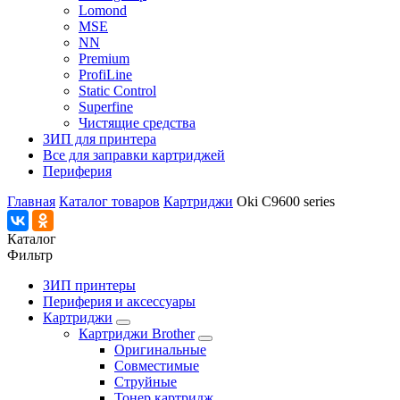
Lomond
MSE
NN
Premium
ProfiLine
Static Control
Superfine
Чистящие средства
ЗИП для принтера
Все для заправки картриджей
Периферия
Главная
Каталог товаров
Картриджи
Oki C9600 series
Каталог
Фильтр
ЗИП принтеры
Периферия и аксессуары
Картриджи
Картриджи Brother
Оригинальные
Совместимые
Струйные
Тонер картридж