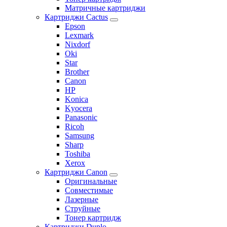
Матричные картриджи
Картриджи Cactus
Epson
Lexmark
Nixdorf
Oki
Star
Brother
Canon
HP
Konica
Kyocera
Panasonic
Ricoh
Samsung
Sharp
Toshiba
Xerox
Картриджи Canon
Оригинальные
Совместимые
Лазерные
Струйные
Тонер картридж
Картриджи Duplo