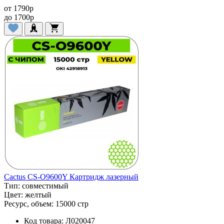
от
1790
p
до
1700
p
Cactus CS-O9600Y Картридж лазерный
Тип:
совместимый
Цвет:
желтый
Ресурс, объем:
15000 стр
Код товара:
Л020047