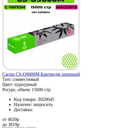
Cactus CS-O9600M Картридж лазерный
Тип:
совместимый
Цвет:
пурпурный
Ресурс, объем:
15000 стр
Код товара:
Л020045
Наличие:
запросить
Доставка:
от
4020
p
до
3819
p