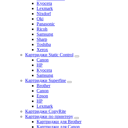
Kyocera
Lexmark
Nixdorf
Oki
Panasonic
Ricoh
Samsung
Sharp
Toshiba
Xerox
Картриджи Static Control
Canon
HP
Kyocera
Samsung
Картриджи Superfine
Brother
Canon
Epson
HP
Lexmark
Картриджи CopyRite
Картриджи по принтеру
Картриджи для Brother
Картриджи для Canon