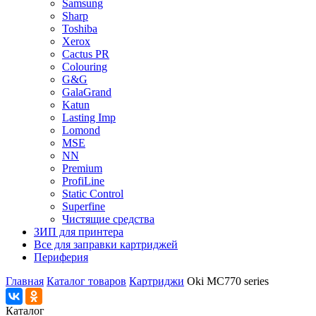
Samsung
Sharp
Toshiba
Xerox
Cactus PR
Colouring
G&G
GalaGrand
Katun
Lasting Imp
Lomond
MSE
NN
Premium
ProfiLine
Static Control
Superfine
Чистящие средства
ЗИП для принтера
Все для заправки картриджей
Периферия
Главная
Каталог товаров
Картриджи
Oki MC770 series
Каталог