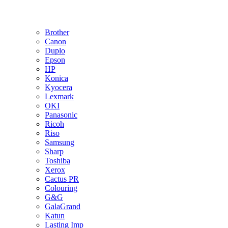
Brother
Canon
Duplo
Epson
HP
Konica
Kyocera
Lexmark
OKI
Panasonic
Ricoh
Riso
Samsung
Sharp
Toshiba
Xerox
Cactus PR
Colouring
G&G
GalaGrand
Katun
Lasting Imp