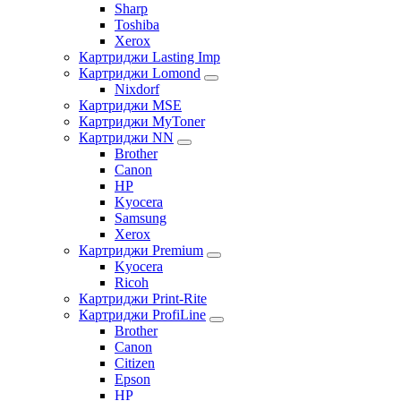
Sharp
Toshiba
Xerox
Картриджи Lasting Imp
Картриджи Lomond
Nixdorf
Картриджи MSE
Картриджи MyToner
Картриджи NN
Brother
Canon
HP
Kyocera
Samsung
Xerox
Картриджи Premium
Kyocera
Ricoh
Картриджи Print-Rite
Картриджи ProfiLine
Brother
Canon
Citizen
Epson
HP