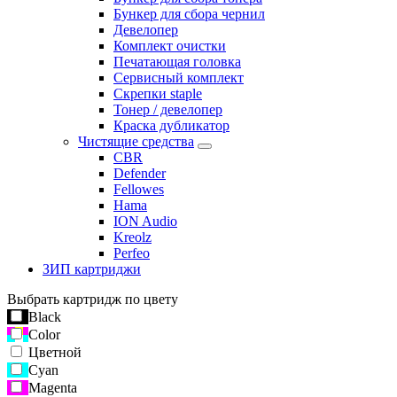
Бункер для сбора чернил
Девелопер
Комплект очистки
Печатающая головка
Сервисный комплект
Скрепки staple
Тонер / девелопер
Краска дубликатор
Чистящие средства
CBR
Defender
Fellowes
Hama
ION Audio
Kreolz
Perfeo
ЗИП картриджи
Выбрать картридж по цвету
Black
Color
Цветной
Cyan
Magenta