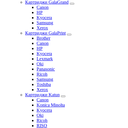
Картриджи GalaGrand
Canon
HP
Kyocera
Samsung
Xerox
Картриджи GalaPrint
Brother
Canon
HP
Kyocera
Lexmark
Oki
Panasonic
Ricoh
Samsung
Toshiba
Xerox
Картриджи Katun
Canon
Konica Minolta
Kyocera
Oki
Ricoh
RISO