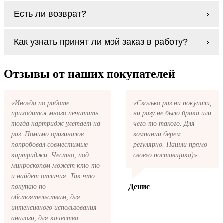
Заправка возможна. С
аналогами
этот
Есть ли возврат?
процесс проще, в случае с оригиналами
будет лучше обратиться к профессионалам.
Если картриджи Panasonic DQ-DCD100
В любом случае вы можете заправить
Как узнать принят ли мой заказ в работу?
series по какой-то причине вам не подошли,
картриджи Panasonic DQ-DCD100 series. У
мы при первом же обращении, в
нас можно купить все необходимое для
кратчайшие сроки вернём ваши деньги.
После размещения заказа на картриджи
заправки картриджей любой марки и для
Panasonic DQ-DCD100 series на указанную
Отзывы от наших покупателей
любых моделей принтеров.
вами электронную почту придёт письмо с
копией заказа. Это значит, что заказ получен
и мы позвоним вам так быстро, как это
«Иногда по работе
«Сколько раз ни покупали,
возможно, чтобы оформить доставку. Если
приходится много печатать
ни разу не было брака или
вы не получили письмо с копией заказа,
пожалуйста, свяжитесь с нами через сервис
тогда картридж улетает на
чего-то такого. Для
обратная связь, или позвоните.
раз. Помимо оригиналов
компании берем
попробовал совместимые
регулярно. Нашли прямо
картриджи. Честно, под
своего поставщика)»
микроскопом может кто-то
и найдет отличия. Так что
Денис
покупаю по
обстоятельствам, для
интенсивного использования
аналоги, для качества