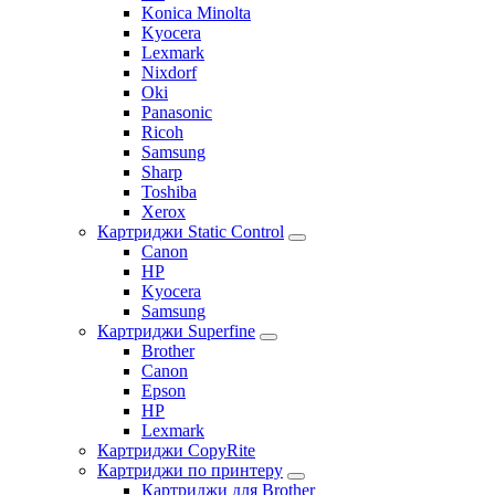
Konica Minolta
Kyocera
Lexmark
Nixdorf
Oki
Panasonic
Ricoh
Samsung
Sharp
Toshiba
Xerox
Картриджи Static Control
Canon
HP
Kyocera
Samsung
Картриджи Superfine
Brother
Canon
Epson
HP
Lexmark
Картриджи CopyRite
Картриджи по принтеру
Картриджи для Brother