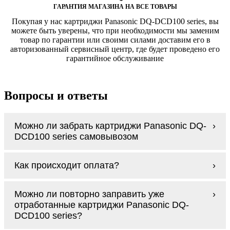
ГАРАНТИЯ МАГАЗИНА НА ВСЕ ТОВАРЫ
Покупая у нас картриджи Panasonic DQ-DCD100 series, вы
можете быть уверены, что при необходимости мы заменим
товар по гарантии или своими силами доставим его в
авторизованный сервисный центр, где будет проведено его
гарантийное обслуживание
Вопросы и ответы
Можно ли забрать картриджи Panasonic DQ-
DCD100 series самовывозом
У нас нет самовывоза, но мы быстро
Как происходит оплата?
доставим заказ и сделаем это бесплатно
при сумме покупок от 3000 рублей.
Оплачиваются картриджи Panasonic DQ-
Мы гарантируем цельность упаковки, когда
Можно ли повторно заправить уже
DCD100 series наличными курьеру при
доставляем Вам картриджи Panasonic DQ-
отработанные картриджи Panasonic DQ-
получении заказа.
DCD100 series
DCD100 series?