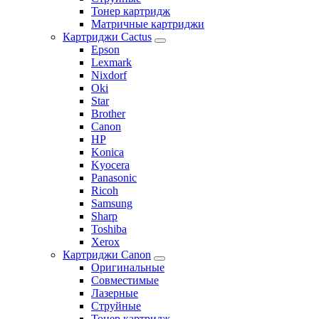
Тонер картридж
Матричные картриджи
Картриджи Cactus
Epson
Lexmark
Nixdorf
Oki
Star
Brother
Canon
HP
Konica
Kyocera
Panasonic
Ricoh
Samsung
Sharp
Toshiba
Xerox
Картриджи Canon
Оригинальные
Совместимые
Лазерные
Струйные
Тонер картридж