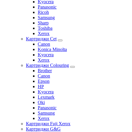
Kyocera
Panasonic
Ricoh
Samsung
Sharp
Toshiba
Xerox
Картриджи Cet
Canon
Konica Minolta
Kyocera
Xerox
Картриджи Colouring
Brother
Canon
Epson
HP
Kyocera
Lexmark
Oki
Panasonic
Samsung
Xerox
Картриджи Fuji Xerox
Картриджи G&G