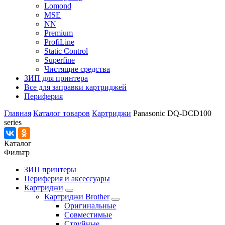
Lomond
MSE
NN
Premium
ProfiLine
Static Control
Superfine
Чистящие средства
ЗИП для принтера
Все для заправки картриджей
Периферия
Главная
Каталог товаров
Картриджи
Panasonic DQ-DCD100
series
Каталог
Фильтр
ЗИП принтеры
Периферия и аксессуары
Картриджи
Картриджи Brother
Оригинальные
Совместимые
Струйные