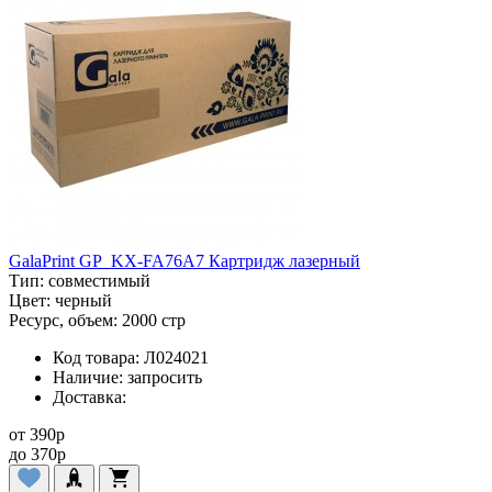
GalaPrint GP_KX-FA76A7 Картридж лазерный
Тип:
совместимый
Цвет:
черный
Ресурс, объем:
2000 стр
Код товара:
Л024021
Наличие:
запросить
Доставка:
от
390
p
до
370
p