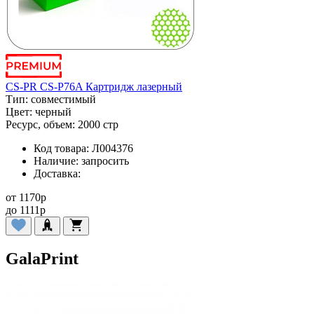
CS-PR CS-P76A Картридж лазерный
Тип:
совместимый
Цвет:
черный
Ресурс, объем:
2000 стр
Код товара:
Л004376
Наличие:
запросить
Доставка:
от
1170
p
до
1111
p
GalaPrint