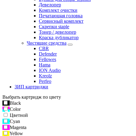
Девелопер
Комплект очистки
Печатающая головка
Сервисный комплект
Скрепки staple
Тонер / девелопер
Краска дубликатор
Чистящие средства
CBR
Defender
Fellowes
Hama
ION Audio
Kreolz
Perfeo
ЗИП картриджи
Выбрать картридж по цвету
Black
Color
Цветной
Cyan
Magenta
Yellow