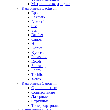
Матричные картриджи
Картриджи Cactus
Epson
Lexmark
Nixdorf
Oki
Star
Brother
Canon
HP
Konica
Kyocera
Panasonic
Ricoh
Samsung
Sharp
Toshiba
Xerox
Картриджи Canon
Оригинальные
Совместимые
Лазерные
Струйные
Тонер картридж
Картриджи Duplo