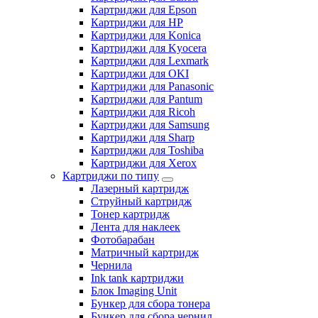
Картриджи для Epson
Картриджи для HP
Картриджи для Konica
Картриджи для Kyocera
Картриджи для Lexmark
Картриджи для OKI
Картриджи для Panasonic
Картриджи для Pantum
Картриджи для Ricoh
Картриджи для Samsung
Картриджи для Sharp
Картриджи для Toshiba
Картриджи для Xerox
Картриджи по типу
Лазерный картридж
Струйный картридж
Тонер картридж
Лента для наклеек
Фотобарабан
Матричный картридж
Чернила
Ink tank картриджи
Блок Imaging Unit
Бункер для сбора тонера
Бункер для сбора чернил