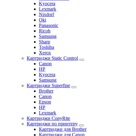
Kyocera
Lexmark
Nixdorf
Oki
Panasonic
Ricoh
Samsung
Sharp
Toshiba
Xerox
Картриджи Static Control
Canon
HP
Kyocera
Samsung
Картриджи Superfine
Brother
Canon
Epson
HP
Lexmark
Картриджи CopyRite
Картриджи по принтеру
Картриджи для Brother
Картриджи для Canon