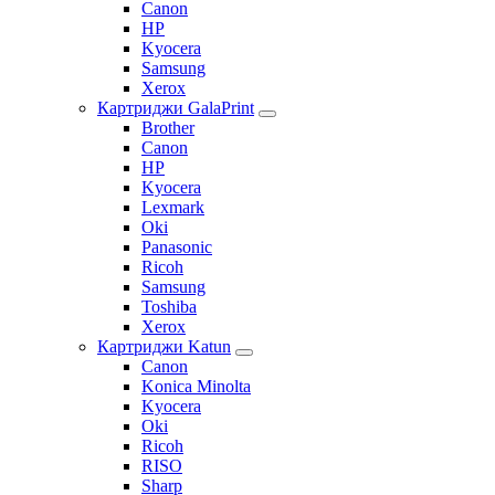
Canon
HP
Kyocera
Samsung
Xerox
Картриджи GalaPrint
Brother
Canon
HP
Kyocera
Lexmark
Oki
Panasonic
Ricoh
Samsung
Toshiba
Xerox
Картриджи Katun
Canon
Konica Minolta
Kyocera
Oki
Ricoh
RISO
Sharp