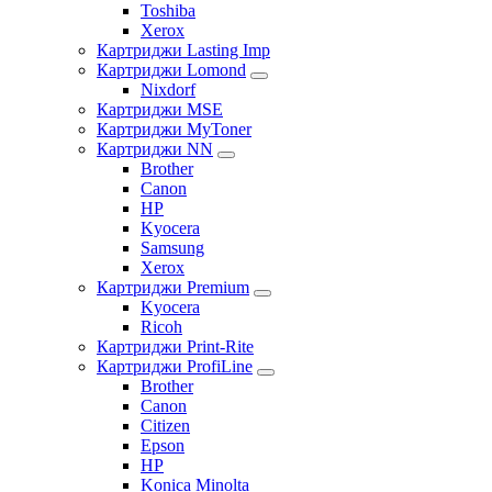
Toshiba
Xerox
Картриджи Lasting Imp
Картриджи Lomond
Nixdorf
Картриджи MSE
Картриджи MyToner
Картриджи NN
Brother
Canon
HP
Kyocera
Samsung
Xerox
Картриджи Premium
Kyocera
Ricoh
Картриджи Print-Rite
Картриджи ProfiLine
Brother
Canon
Citizen
Epson
HP
Konica Minolta