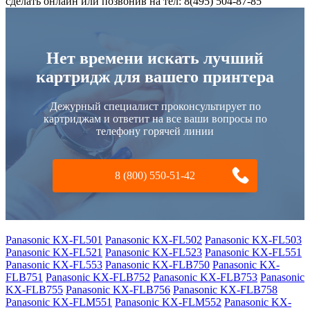
сделать онлайн или позвонив на тел: 8(495) 504-87-85
Нет времени искать лучший
картридж для вашего принтера
Дежурный специалист проконсультирует по
картриджам и ответит на все ваши вопросы по
телефону горячей линии
8 (800) 550-51-42
Panasonic KX-FL501
Panasonic KX-FL502
Panasonic KX-FL503
Panasonic KX-FL521
Panasonic KX-FL523
Panasonic KX-FL551
Panasonic KX-FL553
Panasonic KX-FLB750
Panasonic KX-
FLB751
Panasonic KX-FLB752
Panasonic KX-FLB753
Panasonic
KX-FLB755
Panasonic KX-FLB756
Panasonic KX-FLB758
Panasonic KX-FLM551
Panasonic KX-FLM552
Panasonic KX-