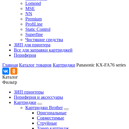
Lomond
MSE
NN
Premium
ProfiLine
Static Control
Superfine
Чистящие средства
ЗИП для принтера
Все для заправки картриджей
Периферия
Главная
Каталог товаров
Картриджи
Panasonic KX-FA76 series
Каталог
Фильтр
ЗИП принтеры
Периферия и аксессуары
Картриджи
Картриджи Brother
Оригинальные
Совместимые
Струйные
Тонер картридж