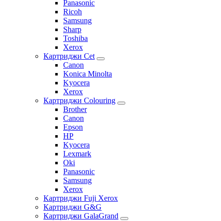
Panasonic
Ricoh
Samsung
Sharp
Toshiba
Xerox
Картриджи Cet
Canon
Konica Minolta
Kyocera
Xerox
Картриджи Colouring
Brother
Canon
Epson
HP
Kyocera
Lexmark
Oki
Panasonic
Samsung
Xerox
Картриджи Fuji Xerox
Картриджи G&G
Картриджи GalaGrand