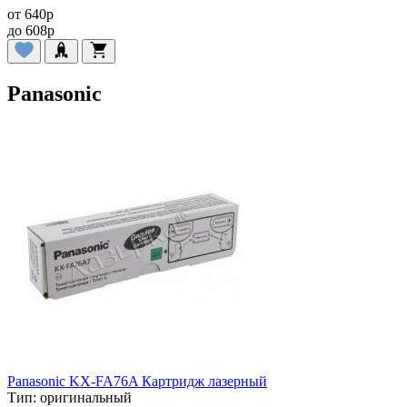
от
640
p
до
608
p
Panasonic
Panasonic KX-FA76A Картридж лазерный
Тип:
оригинальный