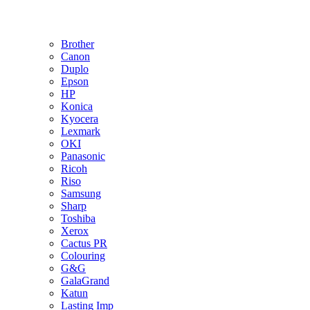
Brother
Canon
Duplo
Epson
HP
Konica
Kyocera
Lexmark
OKI
Panasonic
Ricoh
Riso
Samsung
Sharp
Toshiba
Xerox
Cactus PR
Colouring
G&G
GalaGrand
Katun
Lasting Imp