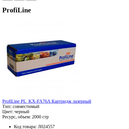
ProfiLine
ProfiLine PL_KX-FA76A Картридж лазерный
Тип:
совместимый
Цвет:
черный
Ресурс, объем:
2000 стр
Код товара:
Л024557