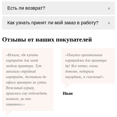
Заправка возможна. С
аналогами
этот
Есть ли возврат?
процесс проще, в случае с оригиналами
будет лучше обратиться к профессионалам.
Если картриджи Panasonic KX-FA85 series
В любом случае вы можете заправить
Как узнать принят ли мой заказ в работу?
по какой-то причине вам не подошли, мы
картриджи Panasonic KX-FA85 series. У нас
при первом же обращении, в кратчайшие
можно купить все необходимое для
сроки вернём ваши деньги.
После размещения заказа на картриджи
заправки картриджей любой марки и для
Panasonic KX-FA85 series на указанную
Отзывы от наших покупателей
любых моделей принтеров.
вами электронную почту придёт письмо с
копией заказа. Это значит, что заказ получен
и мы позвоним вам так быстро, как это
«Искала, где купить
«Покупал оригинальные
возможно, чтобы оформить доставку. Если
картридж для моей
картриджи для принтера
вы не получили письмо с копией заказа,
пожалуйста, свяжитесь с нами через сервис
модели принтера. Тут
hp! Все четко, очень
обратная связь, или позвоните.
заказала струйный
доволен, подарили
картридж, доставили до
пауэрбанк, я счастлив!»
офиса примерно за сутки.
Вежливый курьер,
Иван
пришлось ему подождать
немного, за что
извиняюсь.»