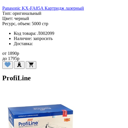
Panasonic KX-FA85A Картридж лазерный
Тип:
оригинальный
Цвет:
черный
Ресурс, объем:
5000 стр
Код товара:
Л002099
Наличие:
запросить
Доставка:
от
1890
p
до
1795
p
ProfiLine