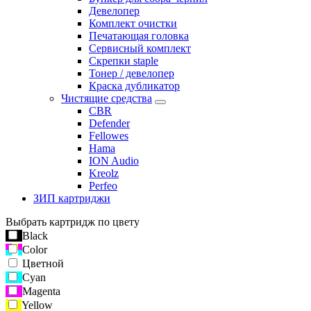
Девелопер
Комплект очистки
Печатающая головка
Сервисный комплект
Скрепки staple
Тонер / девелопер
Краска дубликатор
Чистящие средства
CBR
Defender
Fellowes
Hama
ION Audio
Kreolz
Perfeo
ЗИП картриджи
Выбрать картридж по цвету
Black
Color
Цветной
Cyan
Magenta
Yellow