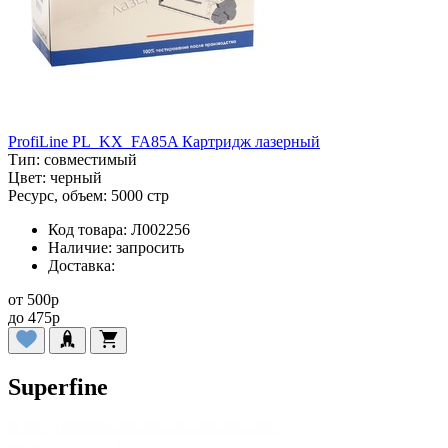
ProfiLine PL_KX_FA85A Картридж лазерный
Тип:
совместимый
Цвет:
черный
Ресурс, объем:
5000 стр
Код товара:
Л002256
Наличие:
запросить
Доставка:
от
500
p
до
475
p
Superfine