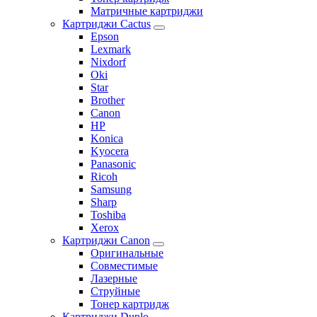
Матричные картриджи
Картриджи Cactus
Epson
Lexmark
Nixdorf
Oki
Star
Brother
Canon
HP
Konica
Kyocera
Panasonic
Ricoh
Samsung
Sharp
Toshiba
Xerox
Картриджи Canon
Оригинальные
Совместимые
Лазерные
Струйные
Тонер картридж
Картриджи Duplo