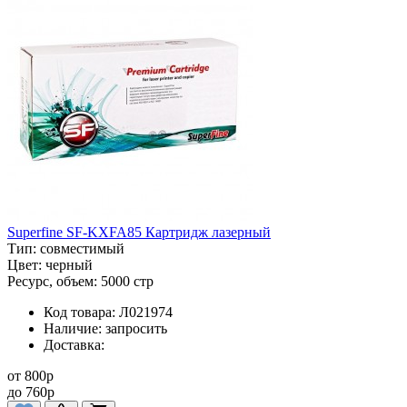
Superfine SF-KXFA85 Картридж лазерный
Тип:
совместимый
Цвет:
черный
Ресурс, объем:
5000 стр
Код товара:
Л021974
Наличие:
запросить
Доставка:
от
800
p
до
760
p