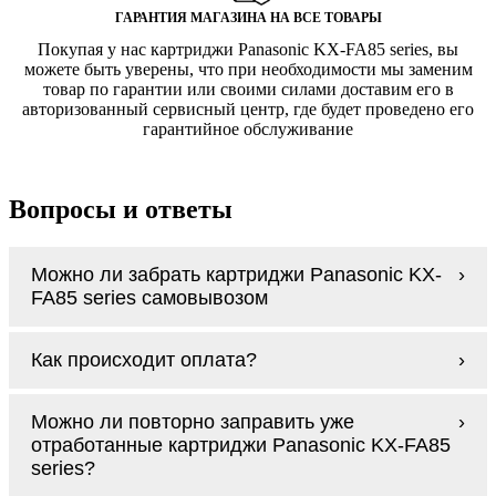
ГАРАНТИЯ МАГАЗИНА НА ВСЕ ТОВАРЫ
Покупая у нас картриджи Panasonic KX-FA85 series, вы
можете быть уверены, что при необходимости мы заменим
товар по гарантии или своими силами доставим его в
авторизованный сервисный центр, где будет проведено его
гарантийное обслуживание
Вопросы и ответы
Можно ли забрать картриджи Panasonic KX-
FA85 series самовывозом
У нас нет самовывоза, но мы быстро
Как происходит оплата?
доставим заказ и сделаем это бесплатно
при сумме покупок от 3000 рублей.
Оплачиваются картриджи Panasonic KX-
Мы гарантируем цельность упаковки, когда
Можно ли повторно заправить уже
FA85 series наличными курьеру при
доставляем Вам картриджи Panasonic KX-
отработанные картриджи Panasonic KX-FA85
получении заказа.
FA85 series
series?