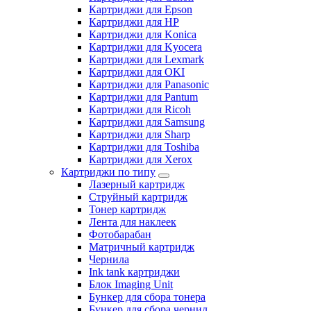
Картриджи для Epson
Картриджи для HP
Картриджи для Konica
Картриджи для Kyocera
Картриджи для Lexmark
Картриджи для OKI
Картриджи для Panasonic
Картриджи для Pantum
Картриджи для Ricoh
Картриджи для Samsung
Картриджи для Sharp
Картриджи для Toshiba
Картриджи для Xerox
Картриджи по типу
Лазерный картридж
Струйный картридж
Тонер картридж
Лента для наклеек
Фотобарабан
Матричный картридж
Чернила
Ink tank картриджи
Блок Imaging Unit
Бункер для сбора тонера
Бункер для сбора чернил