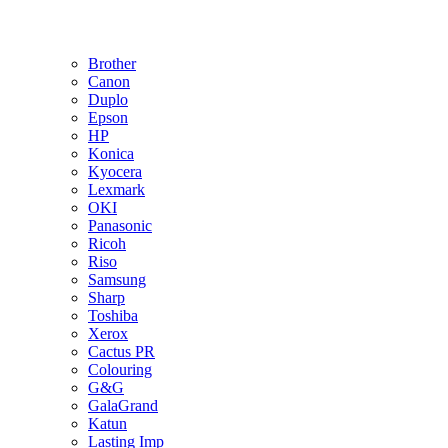
Brother
Canon
Duplo
Epson
HP
Konica
Kyocera
Lexmark
OKI
Panasonic
Ricoh
Riso
Samsung
Sharp
Toshiba
Xerox
Cactus PR
Colouring
G&G
GalaGrand
Katun
Lasting Imp