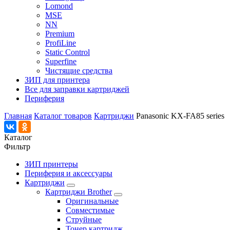
Lomond
MSE
NN
Premium
ProfiLine
Static Control
Superfine
Чистящие средства
ЗИП для принтера
Все для заправки картриджей
Периферия
Главная
Каталог товаров
Картриджи
Panasonic KX-FA85 series
Каталог
Фильтр
ЗИП принтеры
Периферия и аксессуары
Картриджи
Картриджи Brother
Оригинальные
Совместимые
Струйные
Тонер картридж