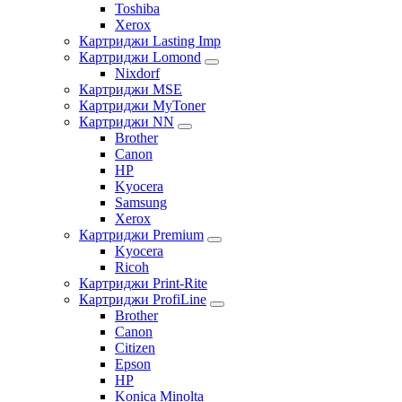
Toshiba
Xerox
Картриджи Lasting Imp
Картриджи Lomond
Nixdorf
Картриджи MSE
Картриджи MyToner
Картриджи NN
Brother
Canon
HP
Kyocera
Samsung
Xerox
Картриджи Premium
Kyocera
Ricoh
Картриджи Print-Rite
Картриджи ProfiLine
Brother
Canon
Citizen
Epson
HP
Konica Minolta