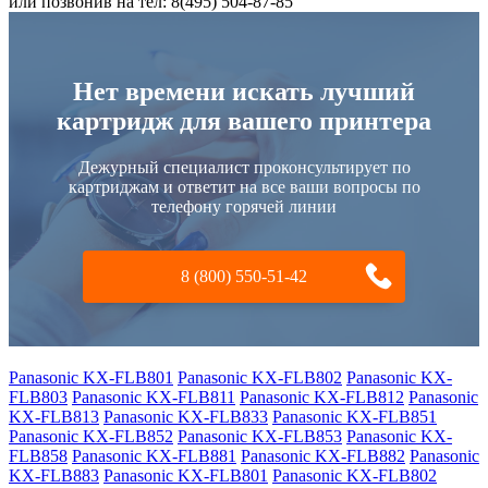
или позвонив на тел: 8(495) 504-87-85
Нет времени искать лучший
картридж для вашего принтера
Дежурный специалист проконсультирует по
картриджам и ответит на все ваши вопросы по
телефону горячей линии
8 (800) 550-51-42
Panasonic KX-FLB801
Panasonic KX-FLB802
Panasonic KX-
FLB803
Panasonic KX-FLB811
Panasonic KX-FLB812
Panasonic
KX-FLB813
Panasonic KX-FLB833
Panasonic KX-FLB851
Panasonic KX-FLB852
Panasonic KX-FLB853
Panasonic KX-
FLB858
Panasonic KX-FLB881
Panasonic KX-FLB882
Panasonic
KX-FLB883
Panasonic KX-FLB801
Panasonic KX-FLB802