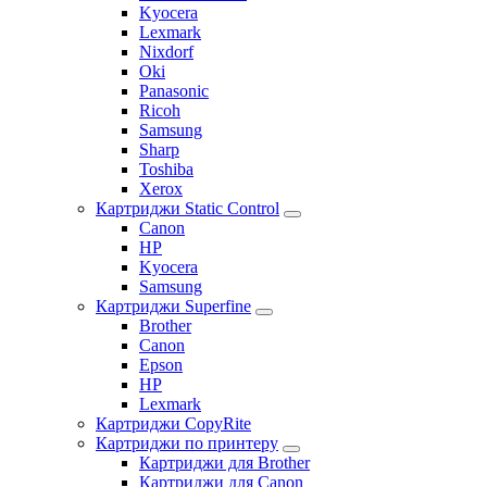
Kyocera
Lexmark
Nixdorf
Oki
Panasonic
Ricoh
Samsung
Sharp
Toshiba
Xerox
Картриджи Static Control
Canon
HP
Kyocera
Samsung
Картриджи Superfine
Brother
Canon
Epson
HP
Lexmark
Картриджи CopyRite
Картриджи по принтеру
Картриджи для Brother
Картриджи для Canon