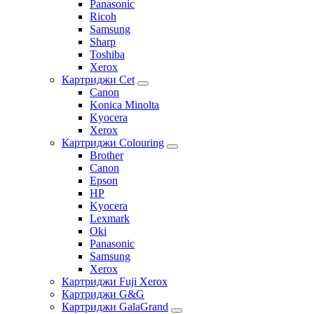
Panasonic
Ricoh
Samsung
Sharp
Toshiba
Xerox
Картриджи Cet
Canon
Konica Minolta
Kyocera
Xerox
Картриджи Colouring
Brother
Canon
Epson
HP
Kyocera
Lexmark
Oki
Panasonic
Samsung
Xerox
Картриджи Fuji Xerox
Картриджи G&G
Картриджи GalaGrand