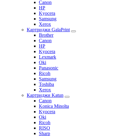
Canon
HP
Kyocera
Samsung
Xerox
Картриджи GalaPrint
Brother
Canon
HP
Kyocera
Lexmark
Oki
Panasonic
Ricoh
Samsung
Toshiba
Xerox
Картриджи Katun
Canon
Konica Minolta
Kyocera
Oki
Ricoh
RISO
Sharp