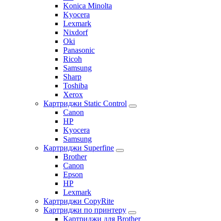
Konica Minolta
Kyocera
Lexmark
Nixdorf
Oki
Panasonic
Ricoh
Samsung
Sharp
Toshiba
Xerox
Картриджи Static Control
Canon
HP
Kyocera
Samsung
Картриджи Superfine
Brother
Canon
Epson
HP
Lexmark
Картриджи CopyRite
Картриджи по принтеру
Картриджи для Brother