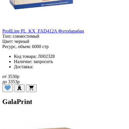
ProfiLine PL_KX_FAD412A Фотобарабан
Тип:
совместимый
Цвет:
черный
Ресурс, объем:
6000 стр
Код товара:
Л002328
Наличие:
запросить
Доставка:
от
3530
p
до
3353
p
GalaPrint