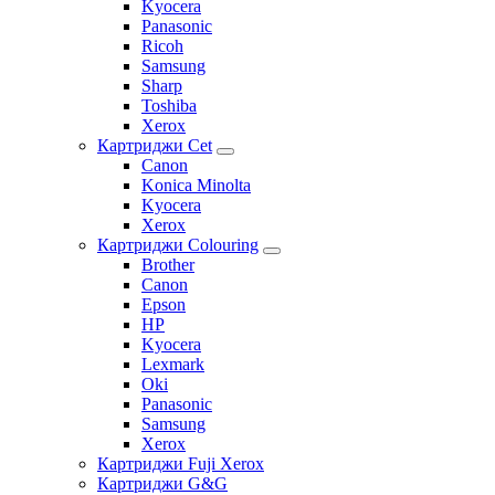
Kyocera
Panasonic
Ricoh
Samsung
Sharp
Toshiba
Xerox
Картриджи Cet
Canon
Konica Minolta
Kyocera
Xerox
Картриджи Colouring
Brother
Canon
Epson
HP
Kyocera
Lexmark
Oki
Panasonic
Samsung
Xerox
Картриджи Fuji Xerox
Картриджи G&G