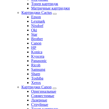
Тонер картридж
Матричные картриджи
Картриджи Cactus
Epson
Lexmark
Nixdorf
Oki
Star
Brother
Canon
HP
Konica
Kyocera
Panasonic
Ricoh
Samsung
Sharp
Toshiba
Xerox
Картриджи Canon
Оригинальные
Совместимые
Лазерные
Струйные
Тонер картридж