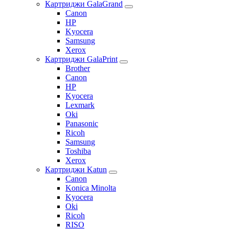
Картриджи GalaGrand
Canon
HP
Kyocera
Samsung
Xerox
Картриджи GalaPrint
Brother
Canon
HP
Kyocera
Lexmark
Oki
Panasonic
Ricoh
Samsung
Toshiba
Xerox
Картриджи Katun
Canon
Konica Minolta
Kyocera
Oki
Ricoh
RISO