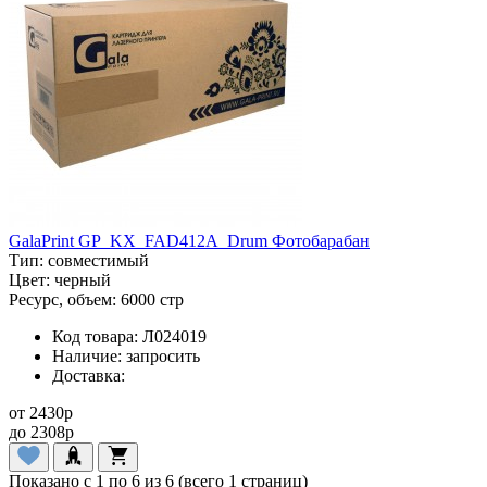
GalaPrint GP_KX_FAD412A_Drum Фотобарабан
Тип:
совместимый
Цвет:
черный
Ресурс, объем:
6000 стр
Код товара:
Л024019
Наличие:
запросить
Доставка:
от
2430
p
до
2308
p
Показано с 1 по 6 из 6 (всего 1 страниц)