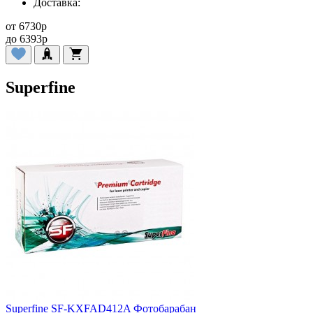
Доставка:
от
6730
p
до
6393
p
Superfine
Superfine SF-KXFAD412A Фотобарабан