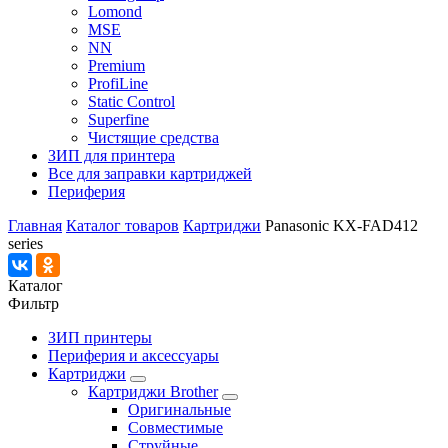
Lomond
MSE
NN
Premium
ProfiLine
Static Control
Superfine
Чистящие средства
ЗИП для принтера
Все для заправки картриджей
Периферия
Главная
Каталог товаров
Картриджи
Panasonic KX-FAD412
series
Каталог
Фильтр
ЗИП принтеры
Периферия и аксессуары
Картриджи
Картриджи Brother
Оригинальные
Совместимые
Струйные