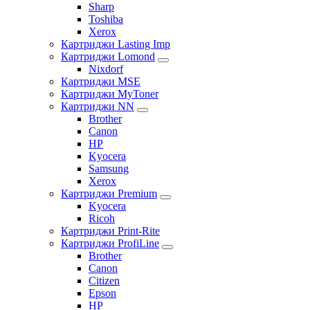
Sharp
Toshiba
Xerox
Картриджи Lasting Imp
Картриджи Lomond
Nixdorf
Картриджи MSE
Картриджи MyToner
Картриджи NN
Brother
Canon
HP
Kyocera
Samsung
Xerox
Картриджи Premium
Kyocera
Ricoh
Картриджи Print-Rite
Картриджи ProfiLine
Brother
Canon
Citizen
Epson
HP