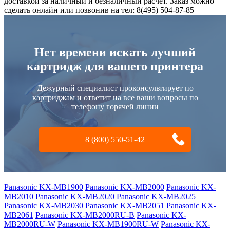
доставкой за наличный и безналичный расчет. Заказ можно
сделать онлайн или позвонив на тел: 8(495) 504-87-85
Нет времени искать лучший
картридж для вашего принтера
Дежурный специалист проконсультирует по
картриджам и ответит на все ваши вопросы по
телефону горячей линии
8 (800) 550-51-42
Panasonic KX-MB1900
Panasonic KX-MB2000
Panasonic KX-
MB2010
Panasonic KX-MB2020
Panasonic KX-MB2025
Panasonic KX-MB2030
Panasonic KX-MB2051
Panasonic KX-
MB2061
Panasonic KX-MB2000RU-B
Panasonic KX-
MB2000RU-W
Panasonic KX-MB1900RU-W
Panasonic KX-