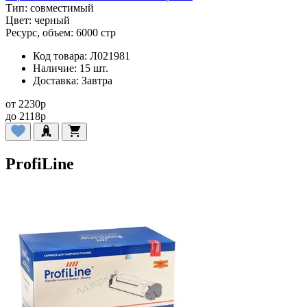
Тип:
совместимый
Цвет:
черный
Ресурс, объем:
6000 стр
Код товара:
Л021981
Наличие:
15 шт.
Доставка:
Завтра
от
2230
p
до
2118
p
ProfiLine