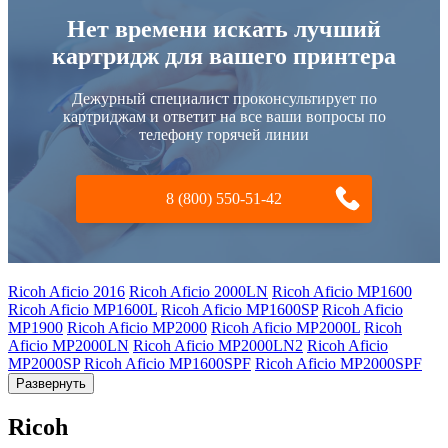
Нет времени искать лучший
картридж для вашего принтера
Дежурный специалист проконсультирует по
картриджам и ответит на все ваши вопросы по
телефону горячей линии
8 (800) 550-51-42
Ricoh Aficio 2016
Ricoh Aficio 2000LN
Ricoh Aficio MP1600
Ricoh Aficio MP1600L
Ricoh Aficio MP1600SP
Ricoh Aficio
MP1900
Ricoh Aficio MP2000
Ricoh Aficio MP2000L
Ricoh
Aficio MP2000LN
Ricoh Aficio MP2000LN2
Ricoh Aficio
MP2000SP
Ricoh Aficio MP1600SPF
Ricoh Aficio MP2000SPF
Развернуть
Ricoh