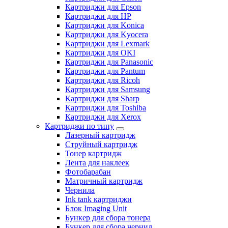
Картриджи для Epson
Картриджи для HP
Картриджи для Konica
Картриджи для Kyocera
Картриджи для Lexmark
Картриджи для OKI
Картриджи для Panasonic
Картриджи для Pantum
Картриджи для Ricoh
Картриджи для Samsung
Картриджи для Sharp
Картриджи для Toshiba
Картриджи для Xerox
Картриджи по типу
Лазерный картридж
Струйный картридж
Тонер картридж
Лента для наклеек
Фотобарабан
Матричный картридж
Чернила
Ink tank картриджи
Блок Imaging Unit
Бункер для сбора тонера
Бункер для сбора чернил