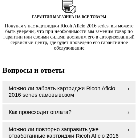
ГАРАНТИЯ МАГАЗИНА НА ВСЕ ТОВАРЫ
Покупая у нас картриджи Ricoh Aficio 2016 series, вы можете
быть уверены, что при необходимости мы заменим товар по
гарантии или своими силами доставим его в авторизованный
сервисный центр, где будет проведено его гарантийное
обслуживание
Вопросы и ответы
Можно ли забрать картриджи Ricoh Aficio
2016 series самовывозом
У нас нет самовывоза, но мы быстро
Как происходит оплата?
доставим заказ и сделаем это бесплатно
при сумме покупок от 3000 рублей.
Оплачиваются картриджи Ricoh Aficio 2016
Мы гарантируем цельность упаковки, когда
Можно ли повторно заправить уже
series наличными курьеру при получении
доставляем Вам картриджи Ricoh Aficio
отработанные картриджи Ricoh Aficio 2016
заказа.
2016 series