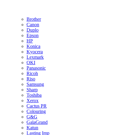
Brother
Canon
Duplo
Epson
HP
Konica
Kyocera
Lexmark
OKI
Panasonic
Ricoh
Riso
Samsung
Sharp
Toshiba
Xerox
Cactus PR
Colouring
G&G
GalaGrand
Katun
Lasting Imp