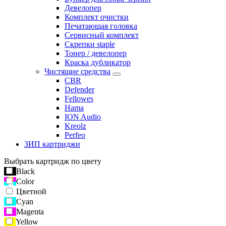
Девелопер
Комплект очистки
Печатающая головка
Сервисный комплект
Скрепки staple
Тонер / девелопер
Краска дубликатор
Чистящие средства
CBR
Defender
Fellowes
Hama
ION Audio
Kreolz
Perfeo
ЗИП картриджи
Выбрать картридж по цвету
Black
Color
Цветной
Cyan
Magenta
Yellow