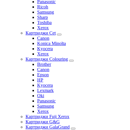
Panasonic
Ricoh
Samsung
Sharp
Toshiba
Xerox
Картриджи Cet
Canon
Konica Minolta
Kyocera
Xerox
Картриджи Colouring
Brother
Canon
Epson
HP
Kyocera
Lexmark
Oki
Panasonic
Samsung
Xerox
Картриджи Fuji Xerox
Картриджи G&G
Картриджи GalaGrand