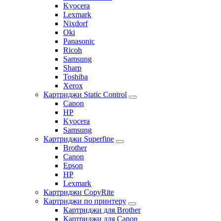
Kyocera
Lexmark
Nixdorf
Oki
Panasonic
Ricoh
Samsung
Sharp
Toshiba
Xerox
Картриджи Static Control
Canon
HP
Kyocera
Samsung
Картриджи Superfine
Brother
Canon
Epson
HP
Lexmark
Картриджи CopyRite
Картриджи по принтеру
Картриджи для Brother
Картриджи для Canon