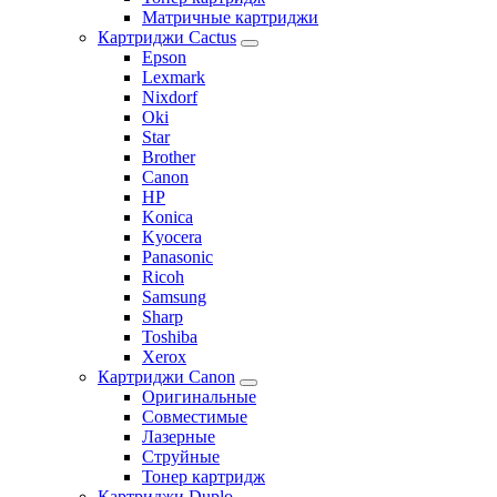
Матричные картриджи
Картриджи Cactus
Epson
Lexmark
Nixdorf
Oki
Star
Brother
Canon
HP
Konica
Kyocera
Panasonic
Ricoh
Samsung
Sharp
Toshiba
Xerox
Картриджи Canon
Оригинальные
Совместимые
Лазерные
Струйные
Тонер картридж
Картриджи Duplo