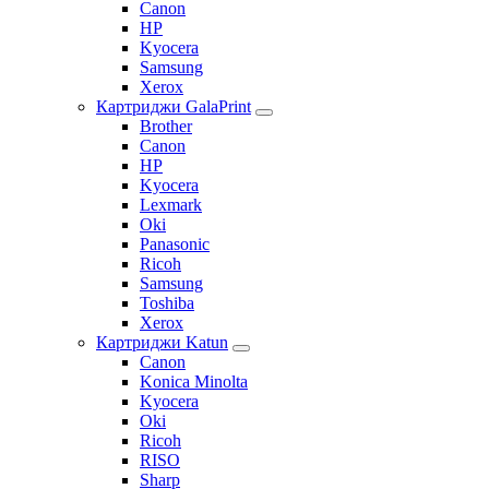
Canon
HP
Kyocera
Samsung
Xerox
Картриджи GalaPrint
Brother
Canon
HP
Kyocera
Lexmark
Oki
Panasonic
Ricoh
Samsung
Toshiba
Xerox
Картриджи Katun
Canon
Konica Minolta
Kyocera
Oki
Ricoh
RISO
Sharp