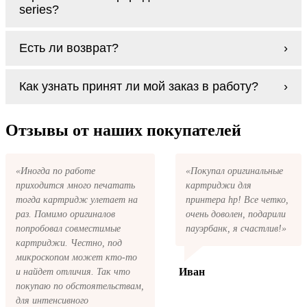
series?
Заправка возможна. С
аналогами
этот
Есть ли возврат?
процесс проще, в случае с оригиналами
будет лучше обратиться к профессионалам.
Если картриджи Ricoh Aficio 2016 series по
В любом случае вы можете заправить
Как узнать принят ли мой заказ в работу?
какой-то причине вам не подошли, мы при
картриджи Ricoh Aficio 2016 series. У нас
первом же обращении, в кратчайшие сроки
можно купить все необходимое для
вернём ваши деньги.
После размещения заказа на картриджи
заправки картриджей любой марки и для
Ricoh Aficio 2016 series на указанную вами
Отзывы от наших покупателей
любых моделей принтеров.
электронную почту придёт письмо с копией
заказа. Это значит, что заказ получен и мы
позвоним вам так быстро, как это возможно,
«Иногда по работе
«Покупал оригинальные
чтобы оформить доставку. Если вы не
приходится много печатать
картриджи для
получили письмо с копией заказа,
пожалуйста, свяжитесь с нами через сервис
тогда картридж улетает на
принтера hp! Все четко,
обратная связь, или позвоните.
раз. Помимо оригиналов
очень доволен, подарили
попробовал совместимые
пауэрбанк, я счастлив!»
картриджи. Честно, под
микроскопом может кто-то
Иван
и найдет отличия. Так что
покупаю по обстоятельствам,
для интенсивного