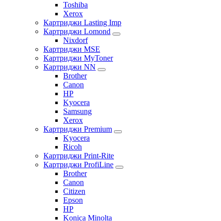
Toshiba
Xerox
Картриджи Lasting Imp
Картриджи Lomond
Nixdorf
Картриджи MSE
Картриджи MyToner
Картриджи NN
Brother
Canon
HP
Kyocera
Samsung
Xerox
Картриджи Premium
Kyocera
Ricoh
Картриджи Print-Rite
Картриджи ProfiLine
Brother
Canon
Citizen
Epson
HP
Konica Minolta