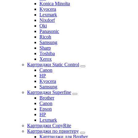
Konica Minolta
Kyocera
Lexmark
Nixdorf
Oki
Panasonic
Ricoh
Samsung
Sharp
Toshiba
Xerox
Картриджи Static Control
Canon
HP
Kyocera
Samsung
Картриджи Superfine
Brother
Canon
Epson
HP
Lexmark
Картриджи CopyRite
Картриджи по принтеру
Картриджи для Brother