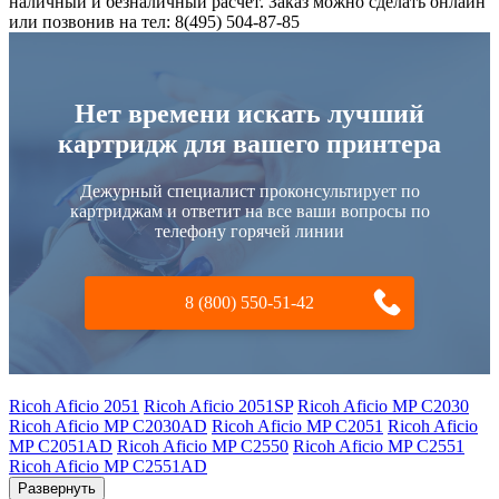
наличный и безналичный расчет. Заказ можно сделать онлайн
или позвонив на тел: 8(495) 504-87-85
Нет времени искать лучший
картридж для вашего принтера
Дежурный специалист проконсультирует по
картриджам и ответит на все ваши вопросы по
телефону горячей линии
8 (800) 550-51-42
Ricoh Aficio 2051
Ricoh Aficio 2051SP
Ricoh Aficio MP C2030
Ricoh Aficio MP C2030AD
Ricoh Aficio MP C2051
Ricoh Aficio
MP C2051AD
Ricoh Aficio MP C2550
Ricoh Aficio MP C2551
Ricoh Aficio MP C2551AD
Развернуть