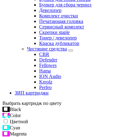
Бункер для сбора чернил
Девелопер
Комплект очистки
Печатающая головка
Сервисный комплект
Скрепки staple
Тонер / девелопер
Краска дубликатор
Чистящие средства
CBR
Defender
Fellowes
Hama
ION Audio
Kreolz
Perfeo
ЗИП картриджи
Выбрать картридж по цвету
Black
Color
Цветной
Cyan
Magenta