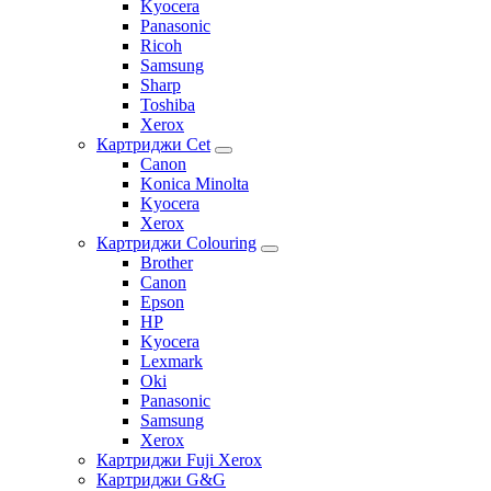
Kyocera
Panasonic
Ricoh
Samsung
Sharp
Toshiba
Xerox
Картриджи Cet
Canon
Konica Minolta
Kyocera
Xerox
Картриджи Colouring
Brother
Canon
Epson
HP
Kyocera
Lexmark
Oki
Panasonic
Samsung
Xerox
Картриджи Fuji Xerox
Картриджи G&G