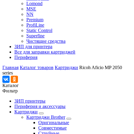
Lomond
MSE
NN
Premium
ProfiLine
Static Control
Superfine
Чистящие средства
ЗИП для принтера
Все для заправки картриджей
Периферия
Главная
Каталог товаров
Картриджи
Ricoh Aficio MP 2050
series
Каталог
Фильтр
ЗИП принтеры
Периферия и аксессуары
Картриджи
Картриджи Brother
Оригинальные
Совместимые
Струйные