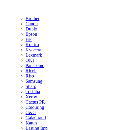
Brother
Canon
Duplo
Epson
HP
Konica
Kyocera
Lexmark
OKI
Panasonic
Ricoh
Riso
Samsung
Sharp
Toshiba
Xerox
Cactus PR
Colouring
G&G
GalaGrand
Katun
Lasting Imp