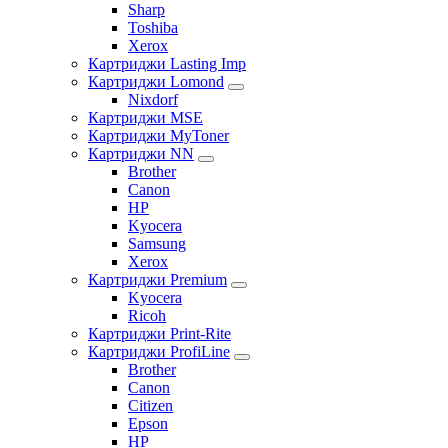
Sharp
Toshiba
Xerox
Картриджи Lasting Imp
Картриджи Lomond
Nixdorf
Картриджи MSE
Картриджи MyToner
Картриджи NN
Brother
Canon
HP
Kyocera
Samsung
Xerox
Картриджи Premium
Kyocera
Ricoh
Картриджи Print-Rite
Картриджи ProfiLine
Brother
Canon
Citizen
Epson
HP