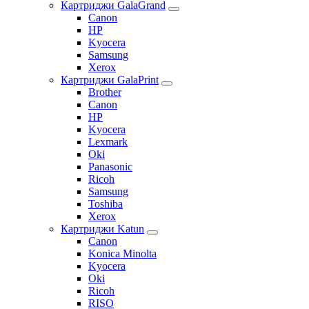
Картриджи GalaGrand
Canon
HP
Kyocera
Samsung
Xerox
Картриджи GalaPrint
Brother
Canon
HP
Kyocera
Lexmark
Oki
Panasonic
Ricoh
Samsung
Toshiba
Xerox
Картриджи Katun
Canon
Konica Minolta
Kyocera
Oki
Ricoh
RISO