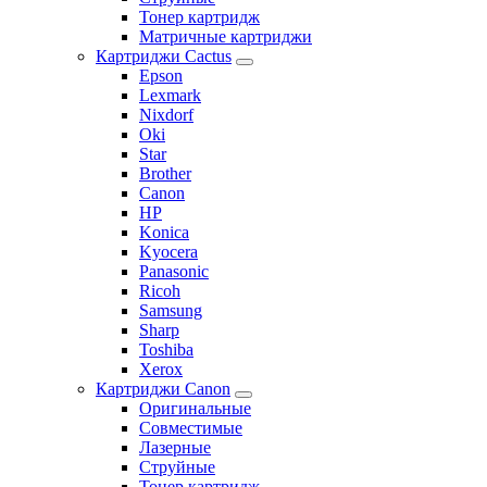
Тонер картридж
Матричные картриджи
Картриджи Cactus
Epson
Lexmark
Nixdorf
Oki
Star
Brother
Canon
HP
Konica
Kyocera
Panasonic
Ricoh
Samsung
Sharp
Toshiba
Xerox
Картриджи Canon
Оригинальные
Совместимые
Лазерные
Струйные
Тонер картридж