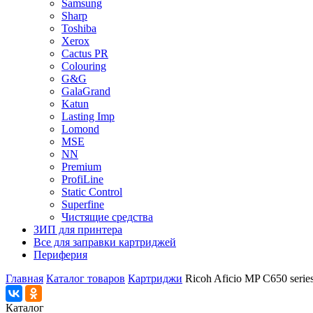
Samsung
Sharp
Toshiba
Xerox
Cactus PR
Colouring
G&G
GalaGrand
Katun
Lasting Imp
Lomond
MSE
NN
Premium
ProfiLine
Static Control
Superfine
Чистящие средства
ЗИП для принтера
Все для заправки картриджей
Периферия
Главная
Каталог товаров
Картриджи
Ricoh Aficio MP C650 serie
Каталог