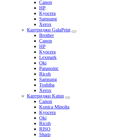
Canon
HP
Kyocera
Samsung
Xerox
Картриджи GalaPrint
Brother
Canon
HP
Kyocera
Lexmark
Oki
Panasonic
Ricoh
Samsung
Toshiba
Xerox
Картриджи Katun
Canon
Konica Minolta
Kyocera
Oki
Ricoh
RISO
Sharp