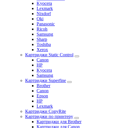
Kyocera
Lexmark
Nixdorf
Oki
Panasonic
Ricoh
Samsung
Sharp
Toshiba
Xerox
Картриджи Static Control
Canon
HP
Kyocera
Samsung
Картриджи Superfine
Brother
Canon
Epson
HP
Lexmark
Картриджи CopyRite
Картриджи по принтеру
Картриджи для Brother
Картриджи для Canon