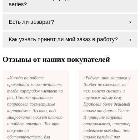
series?
Заправка возможна. С
аналогами
этот
Есть ли возврат?
процесс проще, в случае с оригиналами
будет лучше обратиться к профессионалам.
Если картриджи Ricoh MP 1600 series по
В любом случае вы можете заправить
Как узнать принят ли мой заказ в работу?
какой-то причине вам не подошли, мы при
картриджи Ricoh MP 1600 series. У нас
первом же обращении, в кратчайшие сроки
можно купить все необходимое для
вернём ваши деньги.
После размещения заказа на картриджи
заправки картриджей любой марки и для
Ricoh MP 1600 series на указанную вами
Отзывы от наших покупателей
любых моделей принтеров.
электронную почту придёт письмо с копией
заказа. Это значит, что заказ получен и мы
позвоним вам так быстро, как это возможно,
«Иногда по работе
«Радует, что заправка у
чтобы оформить доставку. Если вы не
приходится много печатать
Brother не сложная, на
получили письмо с копией заказа,
пожалуйста, свяжитесь с нами через сервис
тогда картридж улетает на
нем можно сказать и
обратная связь, или позвоните.
раз. Помимо оригиналов
научился этому делу.
попробовал совместимые
Пробовал более дешевый
картриджи. Честно, под
аналог от фирмы Cactus.
микроскопом может кто-то
В принципе заправка
и найдет отличия. Так что
оригинального, наверное,
покупаю по
подешевле выходит, чем
обстоятельствам, для
аналог каждый раз