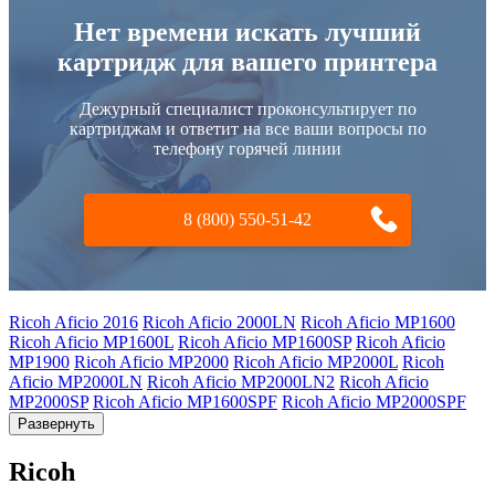
Нет времени искать лучший
картридж для вашего принтера
Дежурный специалист проконсультирует по
картриджам и ответит на все ваши вопросы по
телефону горячей линии
8 (800) 550-51-42
Ricoh Aficio 2016
Ricoh Aficio 2000LN
Ricoh Aficio MP1600
Ricoh Aficio MP1600L
Ricoh Aficio MP1600SP
Ricoh Aficio
MP1900
Ricoh Aficio MP2000
Ricoh Aficio MP2000L
Ricoh
Aficio MP2000LN
Ricoh Aficio MP2000LN2
Ricoh Aficio
MP2000SP
Ricoh Aficio MP1600SPF
Ricoh Aficio MP2000SPF
Развернуть
Ricoh