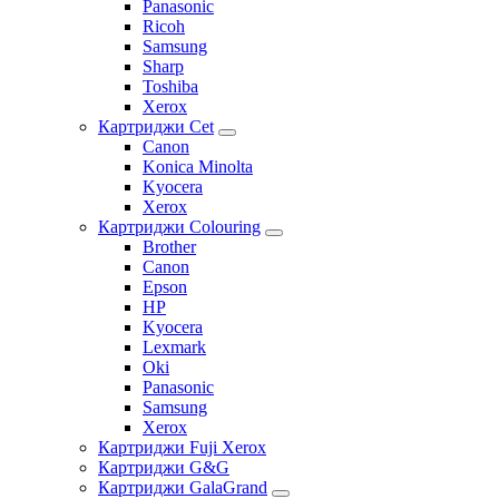
Panasonic
Ricoh
Samsung
Sharp
Toshiba
Xerox
Картриджи Cet
Canon
Konica Minolta
Kyocera
Xerox
Картриджи Colouring
Brother
Canon
Epson
HP
Kyocera
Lexmark
Oki
Panasonic
Samsung
Xerox
Картриджи Fuji Xerox
Картриджи G&G
Картриджи GalaGrand