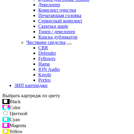
Девелопер
Комплект очистки
Печатающая головка
Сервисный комплект
Скрепки staple
Тонер / девелопер
Краска дубликатор
Чистящие средства
CBR
Defender
Fellowes
Hama
ION Audio
Kreolz
Perfeo
ЗИП картриджи
Выбрать картридж по цвету
Black
Color
Цветной
Cyan
Magenta
Yellow