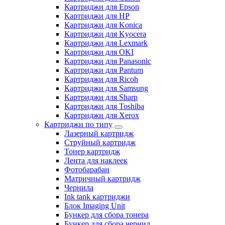
Картриджи для Epson
Картриджи для HP
Картриджи для Konica
Картриджи для Kyocera
Картриджи для Lexmark
Картриджи для OKI
Картриджи для Panasonic
Картриджи для Pantum
Картриджи для Ricoh
Картриджи для Samsung
Картриджи для Sharp
Картриджи для Toshiba
Картриджи для Xerox
Картриджи по типу
Лазерный картридж
Струйный картридж
Тонер картридж
Лента для наклеек
Фотобарабан
Матричный картридж
Чернила
Ink tank картриджи
Блок Imaging Unit
Бункер для сбора тонера
Бункер для сбора чернил