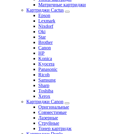
Матричные картриджи
Картриджи Cactus
Epson
Lexmark
Nixdorf
Oki
Star
Brother
Canon
HP
Konica
Kyocera
Panasonic
Ricoh
Samsung
Sharp
Toshiba
Xerox
Картриджи Canon
Оригинальные
Совместимые
Лазерные
Струйные
Тонер картридж
Картриджи Duplo