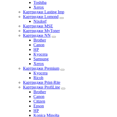
Toshiba
Xerox
Картриджи Lasting Imp
Картриджи Lomond
Nixdorf
Картриджи MSE
Картриджи MyToner
Картриджи NN
Brother
Canon
HP
Kyocera
Samsung
Xerox
Картриджи Premium
Kyocera
Ricoh
Картриджи Print-Rite
Картриджи ProfiLine
Brother
Canon
Citizen
Epson
HP
Konica Minolta