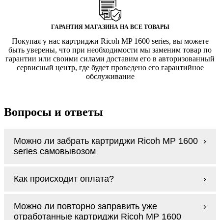
ГАРАНТИЯ МАГАЗИНА НА ВСЕ ТОВАРЫ
Покупая у нас картриджи Ricoh MP 1600 series, вы можете
быть уверены, что при необходимости мы заменим товар по
гарантии или своими силами доставим его в авторизованный
сервисный центр, где будет проведено его гарантийное
обслуживание
Вопросы и ответы
Можно ли забрать картриджи Ricoh MP 1600
series самовывозом
У нас нет самовывоза, но мы быстро
Как происходит оплата?
доставим заказ и сделаем это бесплатно
при сумме покупок от 3000 рублей.
Оплачиваются картриджи Ricoh MP 1600
Мы гарантируем цельность упаковки, когда
Можно ли повторно заправить уже
series наличными курьеру при получении
доставляем Вам картриджи Ricoh MP 1600
отработанные картриджи Ricoh MP 1600
заказа.
series