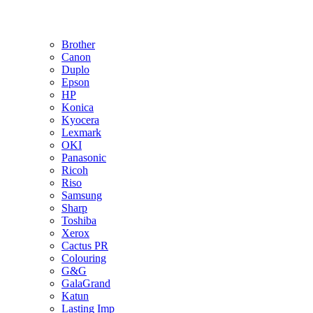
Brother
Canon
Duplo
Epson
HP
Konica
Kyocera
Lexmark
OKI
Panasonic
Ricoh
Riso
Samsung
Sharp
Toshiba
Xerox
Cactus PR
Colouring
G&G
GalaGrand
Katun
Lasting Imp