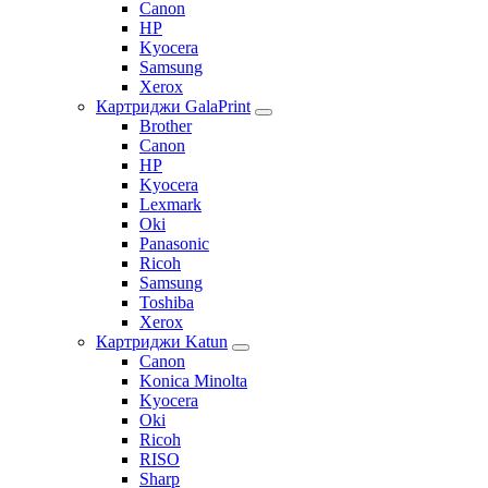
Canon
HP
Kyocera
Samsung
Xerox
Картриджи GalaPrint
Brother
Canon
HP
Kyocera
Lexmark
Oki
Panasonic
Ricoh
Samsung
Toshiba
Xerox
Картриджи Katun
Canon
Konica Minolta
Kyocera
Oki
Ricoh
RISO
Sharp