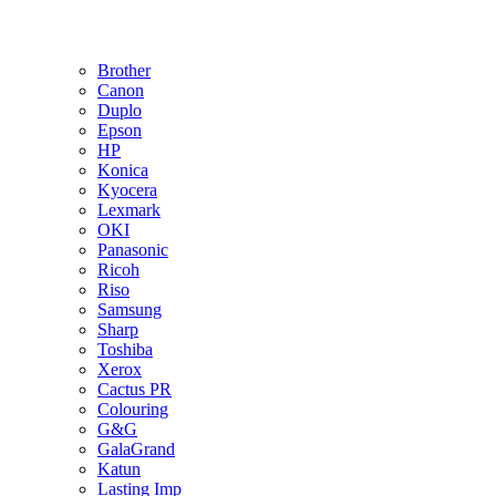
Brother
Canon
Duplo
Epson
HP
Konica
Kyocera
Lexmark
OKI
Panasonic
Ricoh
Riso
Samsung
Sharp
Toshiba
Xerox
Cactus PR
Colouring
G&G
GalaGrand
Katun
Lasting Imp