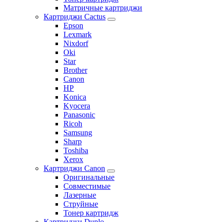
Матричные картриджи
Картриджи Cactus
Epson
Lexmark
Nixdorf
Oki
Star
Brother
Canon
HP
Konica
Kyocera
Panasonic
Ricoh
Samsung
Sharp
Toshiba
Xerox
Картриджи Canon
Оригинальные
Совместимые
Лазерные
Струйные
Тонер картридж
Картриджи Duplo