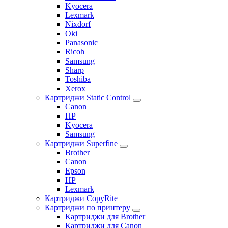
Kyocera
Lexmark
Nixdorf
Oki
Panasonic
Ricoh
Samsung
Sharp
Toshiba
Xerox
Картриджи Static Control
Canon
HP
Kyocera
Samsung
Картриджи Superfine
Brother
Canon
Epson
HP
Lexmark
Картриджи CopyRite
Картриджи по принтеру
Картриджи для Brother
Картриджи для Canon