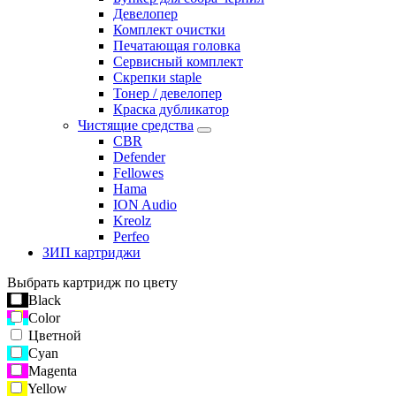
Девелопер
Комплект очистки
Печатающая головка
Сервисный комплект
Скрепки staple
Тонер / девелопер
Краска дубликатор
Чистящие средства
CBR
Defender
Fellowes
Hama
ION Audio
Kreolz
Perfeo
ЗИП картриджи
Выбрать картридж по цвету
Black
Color
Цветной
Cyan
Magenta
Yellow