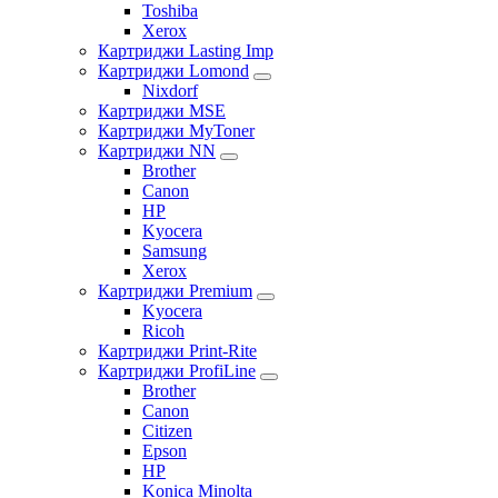
Toshiba
Xerox
Картриджи Lasting Imp
Картриджи Lomond
Nixdorf
Картриджи MSE
Картриджи MyToner
Картриджи NN
Brother
Canon
HP
Kyocera
Samsung
Xerox
Картриджи Premium
Kyocera
Ricoh
Картриджи Print-Rite
Картриджи ProfiLine
Brother
Canon
Citizen
Epson
HP
Konica Minolta