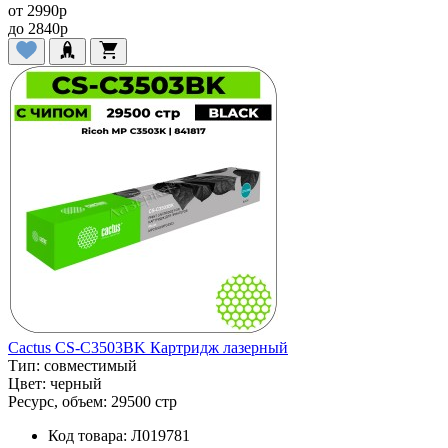
от
2990
p
до
2840
p
Cactus CS-C3503BK Картридж лазерный
Тип:
совместимый
Цвет:
черный
Ресурс, объем:
29500 стр
Код товара:
Л019781