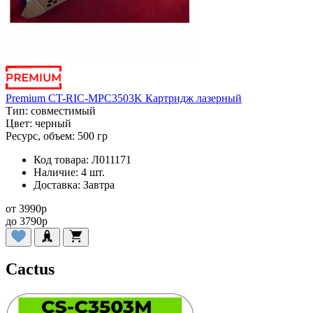
Premium CT-RIC-MPC3503K Картридж лазерный
Тип:
совместимый
Цвет:
черный
Ресурс, объем:
500 гр
Код товара:
Л011171
Наличие:
4 шт.
Доставка:
Завтра
от
3990
p
до
3790
p
Cactus