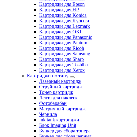
Картриджи для Epson
Картриджи для HP
Картриджи для Konica
Картриджи для Kyocera
Картриджи для Lexmark
Картриджи для OKI
Картриджи для Panasonic
Картриджи для Pantum
Картриджи для Ricoh
Картриджи для Samsung
Картриджи для Sharp
Картриджи для Toshiba
Картриджи для Xerox
Картриджи по типу
Лазерный картридж
Струйный картридж
Тонер картридж
Лента для наклеек
Фотобарабан
Матричный картридж
Чернила
Ink tank картриджи
Блок Imaging Unit
Бункер для сбора тонера
Бункер для сбора чернил