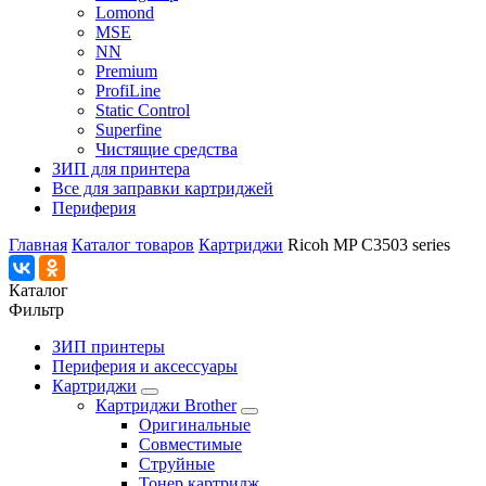
Lomond
MSE
NN
Premium
ProfiLine
Static Control
Superfine
Чистящие средства
ЗИП для принтера
Все для заправки картриджей
Периферия
Главная
Каталог товаров
Картриджи
Ricoh MP C3503 series
Каталог
Фильтр
ЗИП принтеры
Периферия и аксессуары
Картриджи
Картриджи Brother
Оригинальные
Совместимые
Струйные
Тонер картридж