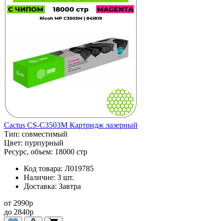
Cactus CS-C3503M Картридж лазерный
Тип:
совместимый
Цвет:
пурпурный
Ресурс, объем:
18000 стр
Код товара:
Л019785
Наличие:
3 шт.
Доставка:
Завтра
от
2990
p
до
2840
p