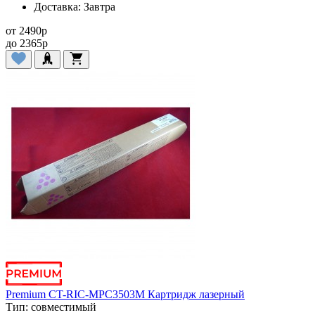
Доставка:
Завтра
от
2490
p
до
2365
p
Premium CT-RIC-MPC3503M Картридж лазерный
Тип:
совместимый