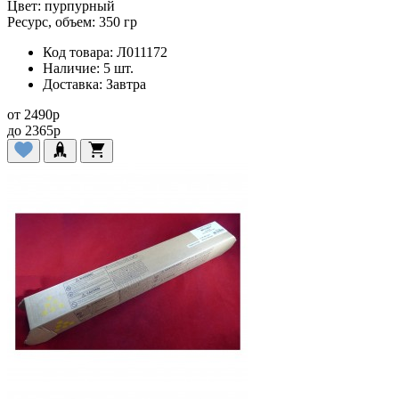
Цвет:
пурпурный
Ресурс, объем:
350 гр
Код товара:
Л011172
Наличие:
5 шт.
Доставка:
Завтра
от
2490
p
до
2365
p