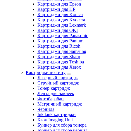
Картриджи для Epson
Картриджи для HP
Картриджи для Konica
Картриджи для Kyocera
Картриджи для Lexmark
Картриджи для OKI
Картриджи для Panasonic
Картриджи для Pantum
Картриджи для Ricoh
Картриджи для Samsung
Картриджи для Sharp
Картриджи для Toshiba
Картриджи для Xerox
Картриджи по типу
Лазерный картридж
Струйный картридж
Тонер картридж
Лента для наклеек
Фотобарабан
Матричный картридж
Чернила
Ink tank картриджи
Блок Imaging Unit
Бункер для сбора тонера
Бункер для сбора чернил