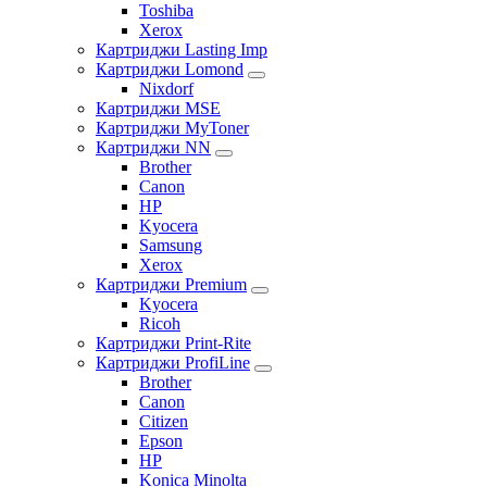
Toshiba
Xerox
Картриджи Lasting Imp
Картриджи Lomond
Nixdorf
Картриджи MSE
Картриджи MyToner
Картриджи NN
Brother
Canon
HP
Kyocera
Samsung
Xerox
Картриджи Premium
Kyocera
Ricoh
Картриджи Print-Rite
Картриджи ProfiLine
Brother
Canon
Citizen
Epson
HP
Konica Minolta