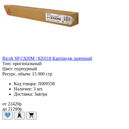
Ricoh SP C820M | 820118 Картридж лазерный
Тип:
оригинальный
Цвет:
пурпурный
Ресурс, объем:
15 000 стр
Код товара:
Л009558
Наличие:
3 шт.
Доставка:
Завтра
от
22420
p
до
21299
p