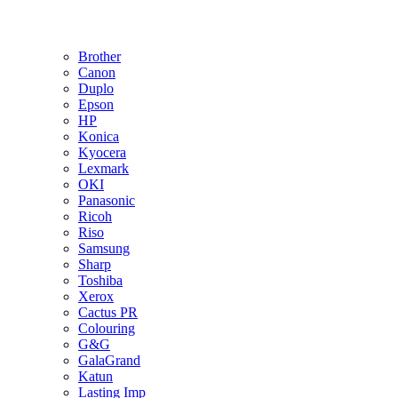
Brother
Canon
Duplo
Epson
HP
Konica
Kyocera
Lexmark
OKI
Panasonic
Ricoh
Riso
Samsung
Sharp
Toshiba
Xerox
Cactus PR
Colouring
G&G
GalaGrand
Katun
Lasting Imp