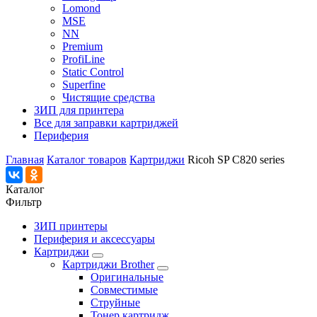
Lomond
MSE
NN
Premium
ProfiLine
Static Control
Superfine
Чистящие средства
ЗИП для принтера
Все для заправки картриджей
Периферия
Главная
Каталог товаров
Картриджи
Ricoh SP C820 series
Каталог
Фильтр
ЗИП принтеры
Периферия и аксессуары
Картриджи
Картриджи Brother
Оригинальные
Совместимые
Струйные
Тонер картридж