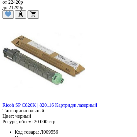
от
22420
p
до
21299
p
Ricoh SP C820K | 820116 Картридж лазерный
Тип:
оригинальный
Цвет:
черный
Ресурс, объем:
20 000 стр
Код товара:
Л009556