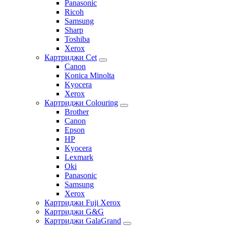
Panasonic
Ricoh
Samsung
Sharp
Toshiba
Xerox
Картриджи Cet
Canon
Konica Minolta
Kyocera
Xerox
Картриджи Colouring
Brother
Canon
Epson
HP
Kyocera
Lexmark
Oki
Panasonic
Samsung
Xerox
Картриджи Fuji Xerox
Картриджи G&G
Картриджи GalaGrand