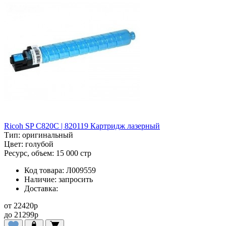
Ricoh SP C820C | 820119 Картридж лазерный
Тип:
оригинальный
Цвет:
голубой
Ресурс, объем:
15 000 стр
Код товара:
Л009559
Наличие:
запросить
Доставка:
от
22420
p
до
21299
p