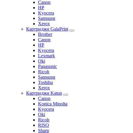
Canon
HP
Kyocera
Samsung
Xerox
Картриджи GalaPrint
Brother
Canon
HP
Kyocera
Lexmark
Oki
Panasonic
Ricoh
Samsung
Toshiba
Xerox
Картриджи Katun
Canon
Konica Minolta
Kyocera
Oki
Ricoh
RISO
Sharp