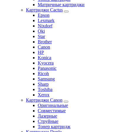
Матричные картриджи
Картриджи Cactus
Epson
Lexmark
Nixdorf
Oki
Star
Brother
Canon
HP
Konica
Kyocera
Panasonic
Ricoh
Samsung
Sharp
Toshiba
Xerox
Картриджи Canon
Оригинальные
Совместимые
Лазерные
Струйные
Тонер картридж
Картриджи Duplo