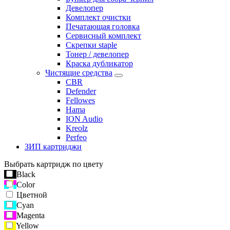
Девелопер
Комплект очистки
Печатающая головка
Сервисный комплект
Скрепки staple
Тонер / девелопер
Краска дубликатор
Чистящие средства
CBR
Defender
Fellowes
Hama
ION Audio
Kreolz
Perfeo
ЗИП картриджи
Выбрать картридж по цвету
Black
Color
Цветной
Cyan
Magenta
Yellow