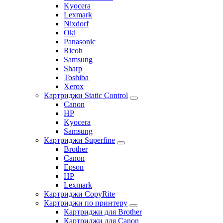
Kyocera
Lexmark
Nixdorf
Oki
Panasonic
Ricoh
Samsung
Sharp
Toshiba
Xerox
Картриджи Static Control
Canon
HP
Kyocera
Samsung
Картриджи Superfine
Brother
Canon
Epson
HP
Lexmark
Картриджи CopyRite
Картриджи по принтеру
Картриджи для Brother
Картриджи для Canon