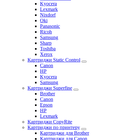
Kyocera
Lexmark
Nixdorf
Oki
Panasonic
Ricoh
Samsung
Sharp
Toshiba
Xerox
Картриджи Static Control
Canon
HP
Kyocera
Samsung
Картриджи Superfine
Brother
Canon
Epson
HP
Lexmark
Картриджи CopyRite
Картриджи по принтеру
Картриджи для Brother
Картриджи для Canon