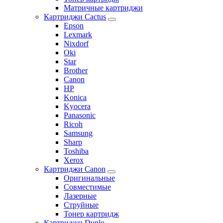
Матричные картриджи
Картриджи Cactus
Epson
Lexmark
Nixdorf
Oki
Star
Brother
Canon
HP
Konica
Kyocera
Panasonic
Ricoh
Samsung
Sharp
Toshiba
Xerox
Картриджи Canon
Оригинальные
Совместимые
Лазерные
Струйные
Тонер картридж
Картриджи Duplo