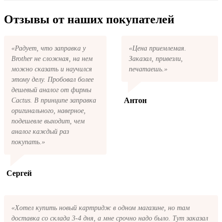
купить все необходимое для заправки
вернём ваши деньги.
После размещения заказа на картриджи
картриджей любой марки и для любых
Ricoh T9744 series на указанную вами
Отзывы от наших покупателей
моделей принтеров.
электронную почту придёт письмо с копией
заказа. Это значит, что заказ получен и мы
позвоним вам так быстро, как это возможно,
«Радует, что заправка у
«Цена приемлемая.
чтобы оформить доставку. Если вы не
Brother не сложная, на нем
Заказал, привезли,
получили письмо с копией заказа,
пожалуйста, свяжитесь с нами через сервис
можно сказать и научился
печатаешь.»
обратная связь, или позвоните.
этому делу. Пробовал более
дешевый аналог от фирмы
Антон
Cactus. В принципе заправка
оригинального, наверное,
подешевле выходит, чем
аналог каждый раз
покупать.»
Сергей
«Хотел купить новый картридж в одном магазине, но там
доставка со склада 3-4 дня, а мне срочно надо было. Тут заказал