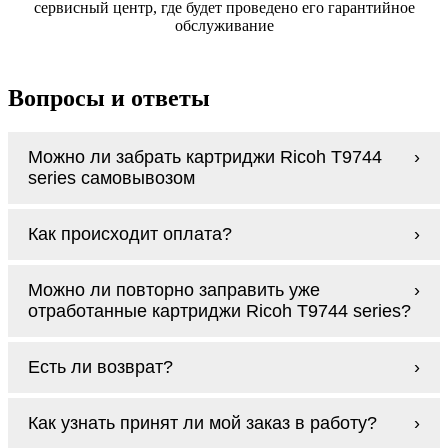
сервисный центр, где будет проведено его гарантийное
обслуживание
Вопросы и ответы
Можно ли забрать картриджи Ricoh T9744
series самовывозом
У нас нет самовывоза, но мы быстро
Как происходит оплата?
доставим заказ и сделаем это бесплатно
при сумме покупок от 3000 рублей.
Оплачиваются картриджи Ricoh T9744
Мы гарантируем цельность упаковки, когда
Можно ли повторно заправить уже
series наличными курьеру при получении
доставляем Вам картриджи Ricoh T9744
отработанные картриджи Ricoh T9744 series?
заказа.
series
Заправка возможна. С
аналогами
этот
Есть ли возврат?
процесс проще, в случае с оригиналами
будет лучше обратиться к профессионалам.
Если картриджи Ricoh T9744 series по
В любом случае вы можете заправить
Как узнать принят ли мой заказ в работу?
какой-то причине вам не подошли, мы при
картриджи Ricoh T9744 series. У нас можно
первом же обращении, в кратчайшие сроки