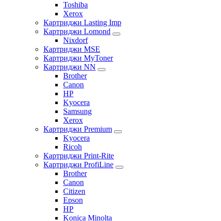
Toshiba
Xerox
Картриджи Lasting Imp
Картриджи Lomond
Nixdorf
Картриджи MSE
Картриджи MyToner
Картриджи NN
Brother
Canon
HP
Kyocera
Samsung
Xerox
Картриджи Premium
Kyocera
Ricoh
Картриджи Print-Rite
Картриджи ProfiLine
Brother
Canon
Citizen
Epson
HP
Konica Minolta