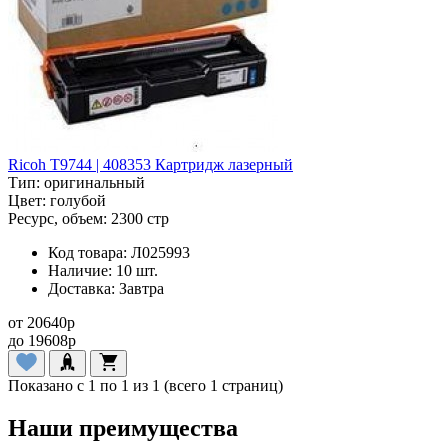
Ricoh T9744 | 408353 Картридж лазерный
Тип:
оригинальный
Цвет:
голубой
Ресурс, объем:
2300 стр
Код товара:
Л025993
Наличие:
10 шт.
Доставка:
Завтра
от
20640
p
до
19608
p
Показано с 1 по 1 из 1 (всего 1 страниц)
Наши преимущества