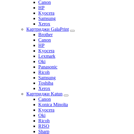
Canon
HP
Kyocera
Samsung
Xerox
Картриджи GalaPrint
Brother
Canon
HP
Kyocera
Lexmark
Oki
Panasonic
Ricoh
Samsung
Toshiba
Xerox
Картриджи Katun
Canon
Konica Minolta
Kyocera
Oki
Ricoh
RISO
Sharp