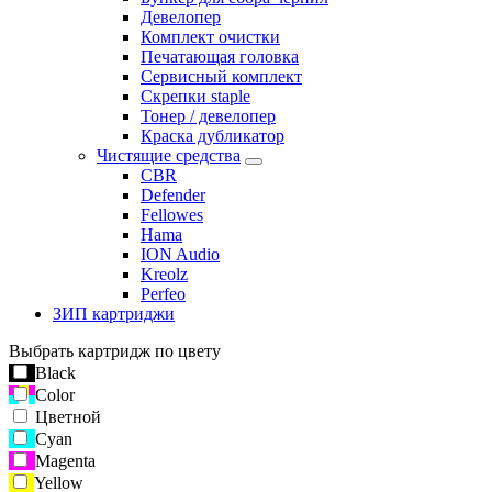
Девелопер
Комплект очистки
Печатающая головка
Сервисный комплект
Скрепки staple
Тонер / девелопер
Краска дубликатор
Чистящие средства
CBR
Defender
Fellowes
Hama
ION Audio
Kreolz
Perfeo
ЗИП картриджи
Выбрать картридж по цвету
Black
Color
Цветной
Cyan
Magenta
Yellow