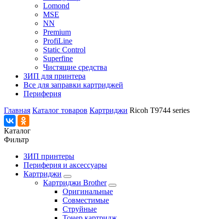
Lomond
MSE
NN
Premium
ProfiLine
Static Control
Superfine
Чистящие средства
ЗИП для принтера
Все для заправки картриджей
Периферия
Главная
Каталог товаров
Картриджи
Ricoh T9744 series
Каталог
Фильтр
ЗИП принтеры
Периферия и аксессуары
Картриджи
Картриджи Brother
Оригинальные
Совместимые
Струйные
Тонер картридж