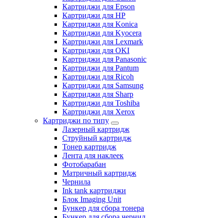
Картриджи для Epson
Картриджи для HP
Картриджи для Konica
Картриджи для Kyocera
Картриджи для Lexmark
Картриджи для OKI
Картриджи для Panasonic
Картриджи для Pantum
Картриджи для Ricoh
Картриджи для Samsung
Картриджи для Sharp
Картриджи для Toshiba
Картриджи для Xerox
Картриджи по типу
Лазерный картридж
Струйный картридж
Тонер картридж
Лента для наклеек
Фотобарабан
Матричный картридж
Чернила
Ink tank картриджи
Блок Imaging Unit
Бункер для сбора тонера
Бункер для сбора чернил