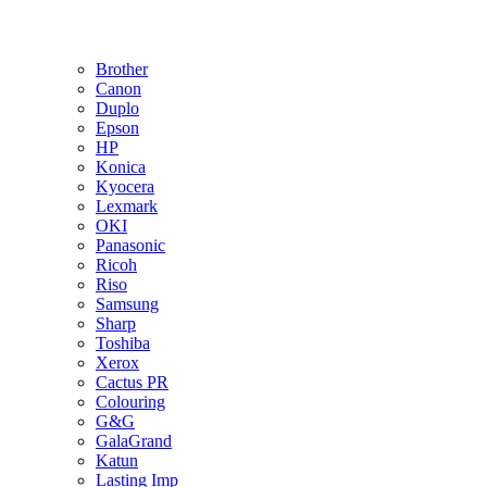
Brother
Canon
Duplo
Epson
HP
Konica
Kyocera
Lexmark
OKI
Panasonic
Ricoh
Riso
Samsung
Sharp
Toshiba
Xerox
Cactus PR
Colouring
G&G
GalaGrand
Katun
Lasting Imp