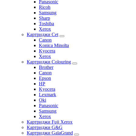
Panasonic
Ricoh
Samsung
Sharp
Toshiba
Xerox
Картриджи Cet
Canon
Konica Minolta
Kyocera
Xerox
Картриджи Colouring
Brother
Canon
Epson
HP
Kyocera
Lexmark
Oki
Panasonic
Samsung
Xerox
Картриджи Fuji Xerox
Картриджи G&G
Картриджи GalaGrand