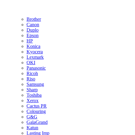
Brother
Canon
Duplo
Epson
HP
Konica
Kyocera
Lexmark
OKI
Panasonic
Ricoh
Riso
Samsung
Sharp
Toshiba
Xerox
Cactus PR
Colouring
G&G
GalaGrand
Katun
Lasting Imp