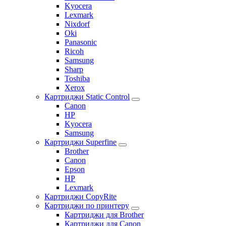
Kyocera
Lexmark
Nixdorf
Oki
Panasonic
Ricoh
Samsung
Sharp
Toshiba
Xerox
Картриджи Static Control
Canon
HP
Kyocera
Samsung
Картриджи Superfine
Brother
Canon
Epson
HP
Lexmark
Картриджи CopyRite
Картриджи по принтеру
Картриджи для Brother
Картриджи для Canon