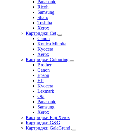
Panasonic
Ricoh
Samsung
Sharp
Toshiba
Xerox
Картриджи Cet
Canon
Konica Minolta
Kyocera
Xerox
Картриджи Colouring
Brother
Canon
Epson
HP
Kyocera
Lexmark
Oki
Panasonic
Samsung
Xerox
Картриджи Fuji Xerox
Картриджи G&G
Картриджи GalaGrand