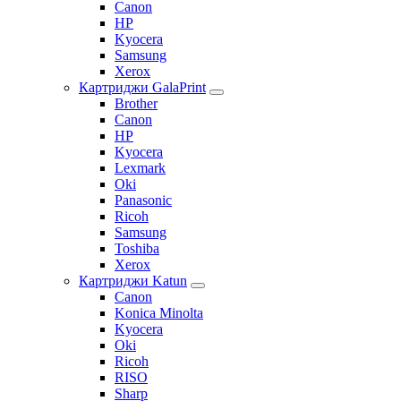
Canon
HP
Kyocera
Samsung
Xerox
Картриджи GalaPrint
Brother
Canon
HP
Kyocera
Lexmark
Oki
Panasonic
Ricoh
Samsung
Toshiba
Xerox
Картриджи Katun
Canon
Konica Minolta
Kyocera
Oki
Ricoh
RISO
Sharp