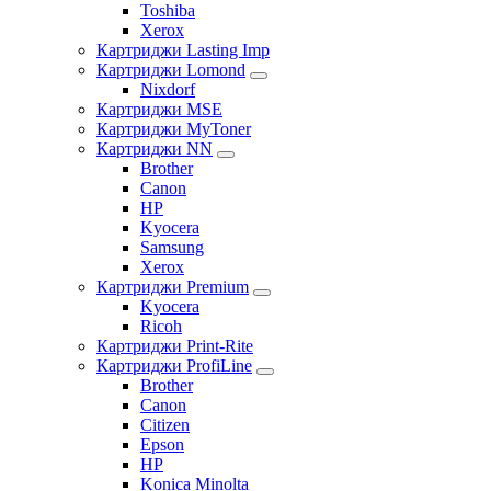
Toshiba
Xerox
Картриджи Lasting Imp
Картриджи Lomond
Nixdorf
Картриджи MSE
Картриджи MyToner
Картриджи NN
Brother
Canon
HP
Kyocera
Samsung
Xerox
Картриджи Premium
Kyocera
Ricoh
Картриджи Print-Rite
Картриджи ProfiLine
Brother
Canon
Citizen
Epson
HP
Konica Minolta