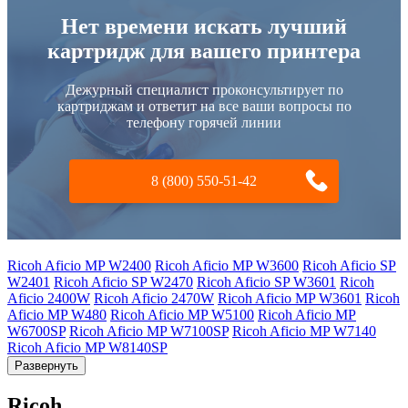
Нет времени искать лучший
картридж для вашего принтера
Дежурный специалист проконсультирует по
картриджам и ответит на все ваши вопросы по
телефону горячей линии
8 (800) 550-51-42
Ricoh Aficio MP W2400
Ricoh Aficio MP W3600
Ricoh Aficio SP
W2401
Ricoh Aficio SP W2470
Ricoh Aficio SP W3601
Ricoh
Aficio 2400W
Ricoh Aficio 2470W
Ricoh Aficio MP W3601
Ricoh
Aficio MP W480
Ricoh Aficio MP W5100
Ricoh Aficio MP
W6700SP
Ricoh Aficio MP W7100SP
Ricoh Aficio MP W7140
Ricoh Aficio MP W8140SP
Развернуть
Ricoh