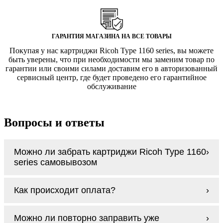
ГАРАНТИЯ МАГАЗИНА НА ВСЕ ТОВАРЫ
Покупая у нас картриджи Ricoh Type 1160 series, вы можете
быть уверены, что при необходимости мы заменим товар по
гарантии или своими силами доставим его в авторизованный
сервисный центр, где будет проведено его гарантийное
обслуживание
Вопросы и ответы
Можно ли забрать картриджи Ricoh Type 1160
series самовывозом
У нас нет самовывоза, но мы быстро
Как происходит оплата?
доставим заказ и сделаем это бесплатно
при сумме покупок от 3000 рублей.
Оплачиваются картриджи Ricoh Type 1160
Мы гарантируем цельность упаковки, когда
Можно ли повторно заправить уже
series наличными курьеру при получении
доставляем Вам картриджи Ricoh Type 1160