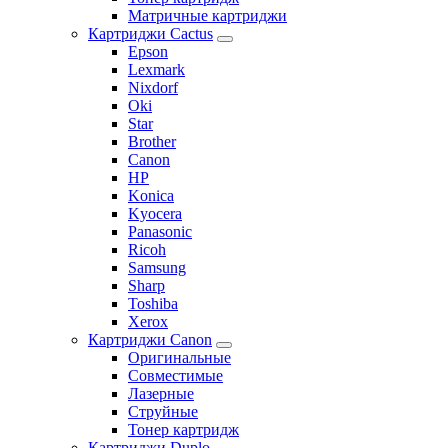
Матричные картриджи
Картриджи Cactus
Epson
Lexmark
Nixdorf
Oki
Star
Brother
Canon
HP
Konica
Kyocera
Panasonic
Ricoh
Samsung
Sharp
Toshiba
Xerox
Картриджи Canon
Оригинальные
Совместимые
Лазерные
Струйные
Тонер картридж
Картриджи Duplo