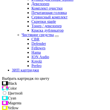
Девелопер
Комплект очистки
Печатающая головка
Сервисный комплект
Скрепки staple
Тонер / девелопер
Краска дубликатор
Чистящие средства
CBR
Defender
Fellowes
Hama
ION Audio
Kreolz
Perfeo
ЗИП картриджи
Выбрать картридж по цвету
Black
Color
Цветной
Cyan
Magenta
Yellow