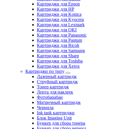
Картриджи для Epson
Картриджи для HP
Картриджи для Konica
Картриджи для Kyocera
Картриджи для Lexmark
Картриджи для OKI
Картриджи для Panasonic
Картриджи для Pantum
Картриджи для Ricoh
Картриджи для Samsung
Картриджи для Sharp
Картриджи для Toshiba
Картриджи для Xerox
Картриджи по типу
Лазерный картридж
Струйный картридж
Тонер картридж
Лента для наклеек
Фотобарабан
Матричный картридж
Чернила
Ink tank картриджи
Блок Imaging Unit
Бункер для сбора тонера
Бункер для сбора чернил